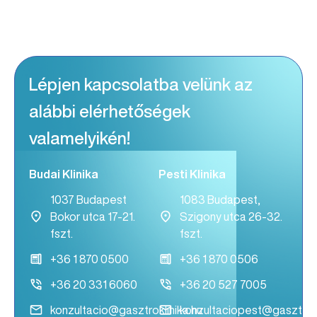
Lépjen kapcsolatba velünk az
alábbi elérhetőségek
valamelyikén!
Budai Klinika
Pesti Klinika
1037 Budapest
1083 Budapest,
Bokor utca 17-21.
Szigony utca 26-32.
fszt.
fszt.
+36 1 870 0500
+36 1 870 0506
+36 20 331 6060
+36 20 527 7005
konzultacio@gasztroklinika.hu
konzultaciopest@gasztrokl