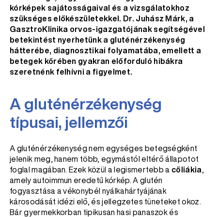
kórképek sajátosságaival és a vizsgálatokhoz
szükséges előkészületekkel. Dr. Juhász Márk, a
GasztroKlinika orvos-igazgatójának segítségével
betekintést nyerhetünk a gluténérzékenység
hátterébe, diagnosztikai folyamatába, emellett a
betegek körében gyakran előforduló hibákra
szeretnénk felhívni a figyelmet.
A gluténérzékenység
típusai, jellemzői
A gluténérzékenység nem egységes betegségként
jelenik meg, hanem több, egymástól eltérő állapotot
foglal magában. Ezek közül a legismertebb a
cöliákia
,
amely autoimmun eredetű kórkép. A glutén
fogyasztása a vékonybél nyálkahártyájának
károsodását idézi elő, és jellegzetes tüneteket okoz.
Bár gyermekkorban tipikusan hasi panaszok és