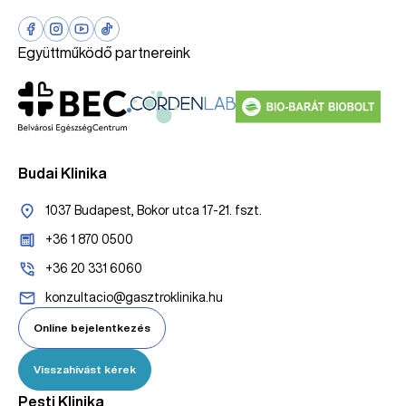
Együttműködő partnereink
Budai Klinika
1037 Budapest, Bokor utca 17-21. fszt.
+36 1 870 0500
+36 20 331 6060
konzultacio@gasztroklinika.hu
Online bejelentkezés
Visszahívást kérek
Pesti Klinika