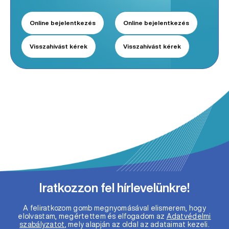
Online bejelentkezés
Online bejelentkezés
Visszahívást kérek
Visszahívást kérek
Iratkozzon fel hírlevelünkre!
A feliratkozom gomb megnyomásával elismerem, hogy
elolvastam, megértettem és elfogadom az
Adatvédelmi
szabályzatot
, mely alapján az oldal az adataimat kezeli.