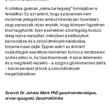
A cöliákia gyakran „néma betegség” formájában is
fennállhat. Ez azt jelenti, hogy a páciensek nem
mutatnak jellegzetes emésztőrendszeri tüneteket,
vagy panaszaik olyan enyhék, hogy könnyen figyelmen
kívül hagyhatók. Ilyen esetekben a betegség hosszú
ideig rejtve maradhat, miközben a bélbolyhok
károsodása és a szövődmények kialakulása
folyamatosan zajlik. Éppen ezért az érintett
családtagok esetében kiemelten fontos a rendszeres
szűrés akkor is, ha tünetmentesek. A korai felismerés
és a megfelelő kezelés – a szigorú gluténmentes diéta
– kulcsszerepet játszik a szövődmények
megelőzésében.
Szerző: Dr. Juhász Márk PhD gasztroenterológus,
orvos-igazgató, GasztroKlinika