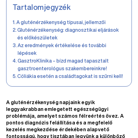
Tartalomjegyzék
A gluténérzékenység típusai, jellemzői
Gluténérzékenység: diagnosztikai eljárások
és előkészületek
Az eredmények értékelése és további
lépések
GasztroKlinika – bízd magad tapasztalt
gasztroenterológus szakembereinkre!
Cöliákia esetén a családtagokat is szűrni kell!
A gluténérzékenység napjaink egyik
leggyakrabban emlegetett egészségügyi
problémája, amelyet számos félreértés övez. A
pontos diagnózis felállítása és a megfelelő
kezelés megkezdése érdekében alapvető
fontosságú, hogy tisztában legyünk a különböző