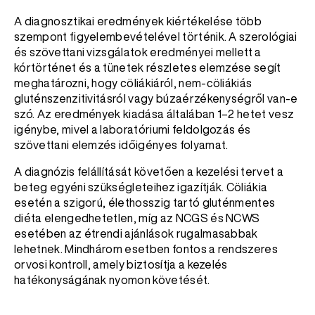
A diagnosztikai eredmények kiértékelése több
szempont figyelembevételével történik. A szerológiai
és szövettani vizsgálatok eredményei mellett a
kórtörténet és a tünetek részletes elemzése segít
meghatározni, hogy cöliákiáról, nem-cöliákiás
gluténszenzitivitásról vagy búzaérzékenységről van-e
szó. Az eredmények kiadása általában 1–2 hetet vesz
igénybe, mivel a laboratóriumi feldolgozás és
szövettani elemzés időigényes folyamat.
A diagnózis felállítását követően a kezelési tervet a
beteg egyéni szükségleteihez igazítják. Cöliákia
esetén a szigorú, élethosszig tartó gluténmentes
diéta elengedhetetlen, míg az NCGS és NCWS
esetében az étrendi ajánlások rugalmasabbak
lehetnek. Mindhárom esetben fontos a rendszeres
orvosi kontroll, amely biztosítja a kezelés
hatékonyságának nyomon követését.