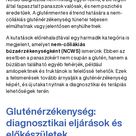
által tapasztalt panaszok valósak, és nem pszichés
eredetűek. A gluténmentes étrend hatására a nem-
cöliákiás gluténérzékenység tünetei teljesen
elmúlhatnak vagy jelentősen enyhülhetnek.
A kutatások előrehaladtával egy harmadik kategória is
megjelent, amelyet
nem-cöliákiás
búzaérzékenységként (NCWS)
ismerünk. Ebben az
esetben a panaszokért nem csupán a glutén, hanem a
búzában található egyéb fehérjék, például
amilopektinek és fruktánok is felelőssé tehetők. Ezek
a felismerések tovább árnyalják a gluténérzékenység
képét, és új utakat nyitnak a diagnosztikai és terápiás
lehetőségek terén.
Gluténérzékenység:
diagnosztikai eljárások és
előkészületek