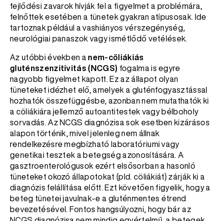
fejlődési zavarok hívják fel a figyelmet a problémára,
felnőttek esetében a tünetek gyakran atípusosak. Ide
tartoznak például a vashiányos vérszegénység,
neurológiai panaszok vagy ismétlődő vetélések.
Az utóbbi években a
nem-cöliákiás
gluténszenzitivitás (NCGS)
fogalma is egyre
nagyobb figyelmet kapott. Ez az állapot olyan
tüneteket idézhet elő, amelyek a gluténfogyasztással
hozhatók összefüggésbe, azonban nem mutathatók ki
a cöliákiára jellemző autoantitestek vagy bélboholy
sorvadás. Az NCGS diagnózisa sok esetben kizárásos
alapon történik, mivel jelenleg nem állnak
rendelkezésre megbízható laboratóriumi vagy
genetikai tesztek a betegség azonosítására. A
gasztroenterológusok ezért elsősorban a hasonló
tüneteket okozó állapotokat (pld. cöliákiát) zárják ki a
diagnózis felállítása előtt. Ezt követően figyelik, hogy a
beteg tünetei javulnak-e a gluténmentes étrend
bevezetésével. Fontos hangsúlyozni, hogy bár az
NCGS diagnózisa nem mindig egyértelmű, a betegek