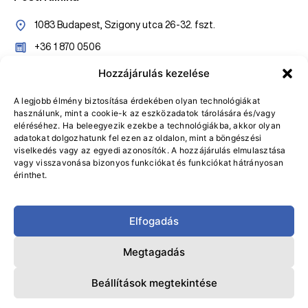
1083 Budapest, Szigony utca 26-32. fszt.
+36 1 870 0506
+36 20 527 7005
Hozzájárulás kezelése
konzultaciopest@gasztroklinika.hu
A legjobb élmény biztosítása érdekében olyan technológiákat
használunk, mint a cookie-k az eszközadatok tárolására és/vagy
Online bejelentkezés
eléréséhez. Ha beleegyezik ezekbe a technológiákba, akkor olyan
adatokat dolgozhatunk fel ezen az oldalon, mint a böngészési
Visszahívást kérek
viselkedés vagy az egyedi azonosítók. A hozzájárulás elmulasztása
vagy visszavonása bizonyos funkciókat és funkciókat hátrányosan
érinthet.
Elfogadás
Adatvédelmi Tájékoztató
Általános Szerződési Feltételek
Megtagadás
Adatvédelmi tisztviselő
Beállítások megtekintése
© GASZTROKLINIKA 2024 – Minden jog fenntartva.