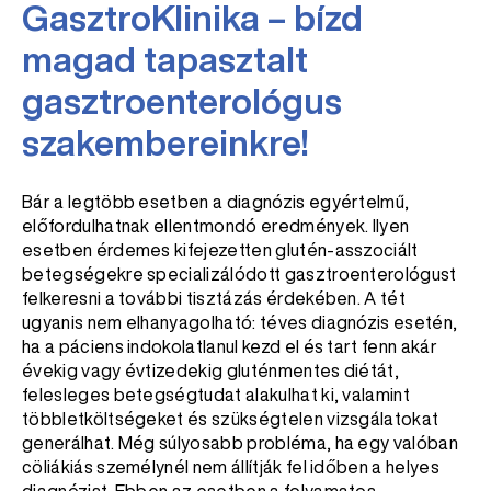
GasztroKlinika – bízd
magad tapasztalt
gasztroenterológus
szakembereinkre!
Bár a legtöbb esetben a diagnózis egyértelmű,
előfordulhatnak ellentmondó eredmények. Ilyen
esetben érdemes kifejezetten glutén-asszociált
betegségekre specializálódott gasztroenterológust
felkeresni a további tisztázás érdekében. A tét
ugyanis nem elhanyagolható: téves diagnózis esetén,
ha a páciens indokolatlanul kezd el és tart fenn akár
évekig vagy évtizedekig gluténmentes diétát,
felesleges betegségtudat alakulhat ki, valamint
többletköltségeket és szükségtelen vizsgálatokat
generálhat. Még súlyosabb probléma, ha egy valóban
cöliákiás személynél nem állítják fel időben a helyes