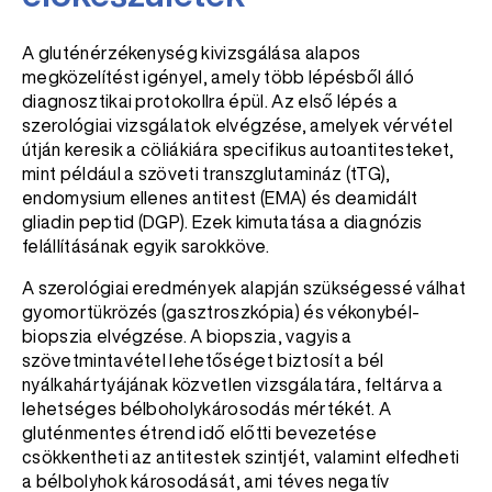
A gluténérzékenység kivizsgálása alapos
megközelítést igényel, amely több lépésből álló
diagnosztikai protokollra épül. Az első lépés a
szerológiai vizsgálatok elvégzése, amelyek vérvétel
útján keresik a cöliákiára specifikus autoantitesteket,
mint például a szöveti transzglutamináz (tTG),
endomysium ellenes antitest (EMA) és deamidált
gliadin peptid (DGP). Ezek kimutatása a diagnózis
felállításának egyik sarokköve.
A szerológiai eredmények alapján szükségessé válhat
gyomortükrözés (gasztroszkópia) és vékonybél-
biopszia elvégzése. A biopszia, vagyis a
szövetmintavétel lehetőséget biztosít a bél
nyálkahártyájának közvetlen vizsgálatára, feltárva a
lehetséges bélboholykárosodás mértékét. A
gluténmentes étrend idő előtti bevezetése
csökkentheti az antitestek szintjét, valamint elfedheti
a bélbolyhok károsodását, ami téves negatív