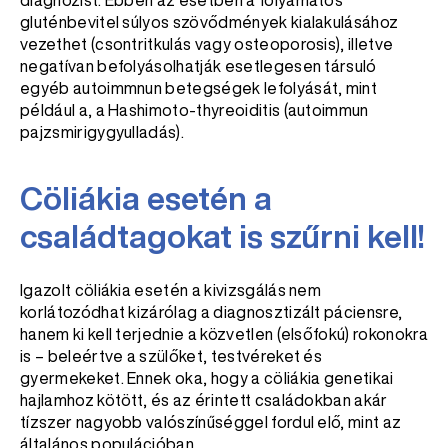
diagnózist. Ebben az esetben a folyamatos
gluténbevitel súlyos szövődmények kialakulásához
vezethet (csontritkulás vagy osteoporosis), illetve
negatívan befolyásolhatják esetlegesen társuló
egyéb autoimmnun betegségek lefolyását, mint
például a, a Hashimoto-thyreoiditis (autoimmun
pajzsmirigygyulladás).
Cöliákia esetén a
családtagokat is szűrni kell!
Igazolt cöliákia esetén a kivizsgálás nem
korlátozódhat kizárólag a diagnosztizált páciensre,
hanem ki kell terjednie a közvetlen (elsőfokú) rokonokra
is – beleértve a szülőket, testvéreket és
gyermekeket. Ennek oka, hogy a cöliákia genetikai
hajlamhoz kötött, és az érintett családokban akár
tízszer nagyobb valószínűséggel fordul elő, mint az
általános populációban.