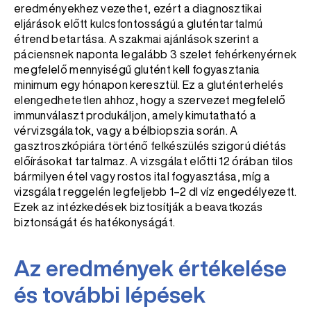
eredményekhez vezethet, ezért a diagnosztikai
eljárások előtt kulcsfontosságú a gluténtartalmú
étrend betartása. A szakmai ajánlások szerint a
páciensnek naponta legalább 3 szelet fehérkenyérnek
megfelelő mennyiségű glutént kell fogyasztania
minimum egy hónapon keresztül. Ez a gluténterhelés
elengedhetetlen ahhoz, hogy a szervezet megfelelő
immunválaszt produkáljon, amely kimutatható a
vérvizsgálatok, vagy a bélbiopszia során. A
gasztroszkópiára történő felkészülés szigorú diétás
előírásokat tartalmaz. A vizsgálat előtti 12 órában tilos
bármilyen étel vagy rostos ital fogyasztása, míg a
vizsgálat reggelén legfeljebb 1–2 dl víz engedélyezett.
Ezek az intézkedések biztosítják a beavatkozás
biztonságát és hatékonyságát.
Az eredmények értékelése
és további lépések