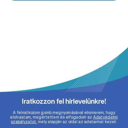
Iratkozzon fel hírlevelünkre!
A feliratkozom gomb megnyomásával elismerem, hogy
elolvastam, megértettem és elfogadom az
Adatvédelmi
szabályzatot
, mely alapján az oldal az adataimat kezeli.