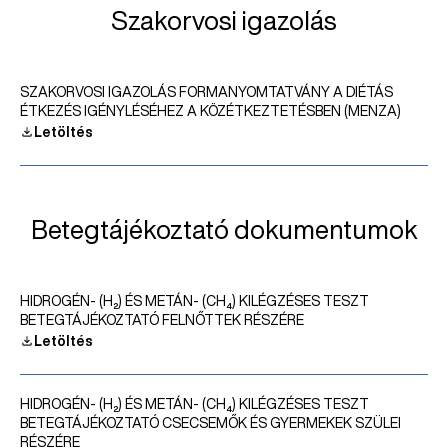
Szakorvosi igazolás
SZAKORVOSI IGAZOLÁS FORMANYOMTATVÁNY A DIÉTÁS
ÉTKEZÉS IGÉNYLÉSÉHEZ A KÖZÉTKEZTETÉSBEN (MENZA)
Letöltés
Betegtájékoztató dokumentumok
HIDROGÉN- (H₂) ÉS METÁN- (CH₄) KILÉGZÉSES TESZT
BETEGTÁJÉKOZTATÓ FELNŐTTEK RÉSZÉRE
Letöltés
HIDROGÉN- (H₂) ÉS METÁN- (CH₄) KILÉGZÉSES TESZT
BETEGTÁJÉKOZTATÓ CSECSEMŐK ÉS GYERMEKEK SZÜLEI
RÉSZÉRE