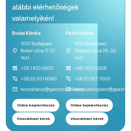
alábbi elérhetőségek
valamelyikén!
Budai Klinika
Pesti Klinika
1037 Budapest
1083 Budapest,
Bokor utca 17-21.
Szigony utca 26-32.
fszt.
fszt.
+36 1 870 0500
+36 1 870 0506
+36 20 331 6060
+36 20 527 7005
konzultacio@gasztroklinika.hu
konzultaciopest@gasztrokl
Online bejelentkezés
Online bejelentkezés
Visszahívást kérek
Visszahívást kérek