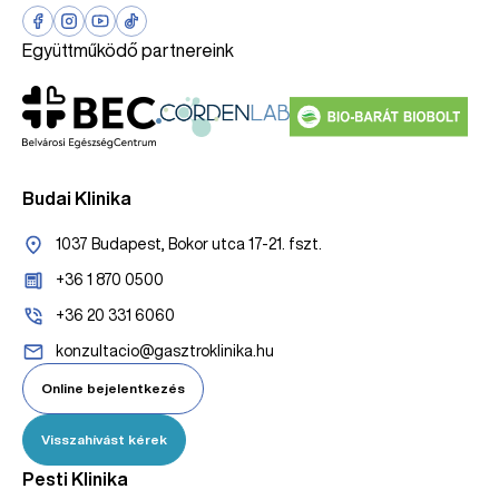
Együttműködő partnereink
Budai Klinika
1037 Budapest, Bokor utca 17-21. fszt.
+36 1 870 0500
+36 20 331 6060
konzultacio@gasztroklinika.hu
Online bejelentkezés
Visszahívást kérek
Pesti Klinika