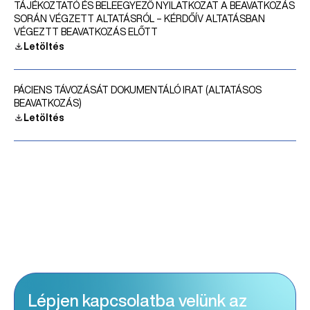
TÁJÉKOZTATÓ ÉS BELEEGYEZŐ NYILATKOZAT A BEAVATKOZÁS
SORÁN VÉGZETT ALTATÁSRÓL – KÉRDŐÍV ALTATÁSBAN
VÉGEZTT BEAVATKOZÁS ELŐTT
Letöltés
PÁCIENS TÁVOZÁSÁT DOKUMENTÁLÓ IRAT (ALTATÁSOS
BEAVATKOZÁS)
Letöltés
Lépjen kapcsolatba velünk az