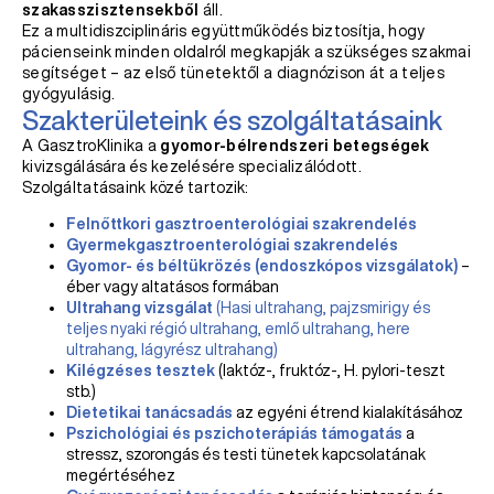
szakasszisztensekből
áll.
Ez a multidiszciplináris együttműködés biztosítja, hogy
pácienseink minden oldalról megkapják a szükséges szakmai
segítséget – az első tünetektől a diagnózison át a teljes
gyógyulásig.
Szakterületeink és szolgáltatásaink
A GasztroKlinika a
gyomor-bélrendszeri betegségek
kivizsgálására és kezelésére specializálódott.
Szolgáltatásaink közé tartozik:
Felnőttkori gasztroenterológiai szakrendelés
Gyermekgasztroenterológiai szakrendelés
Gyomor- és béltükrözés (endoszkópos vizsgálatok)
–
éber vagy altatásos formában
Ultrahang vizsgálat
(Hasi ultrahang, pajzsmirigy és
teljes nyaki régió ultrahang, emlő ultrahang, here
ultrahang, lágyrész ultrahang)
Kilégzéses tesztek
(laktóz-, fruktóz-, H. pylori-teszt
stb.)
Dietetikai tanácsadás
az egyéni étrend kialakításához
Pszichológiai és pszichoterápiás támogatás
a
stressz, szorongás és testi tünetek kapcsolatának
megértéséhez