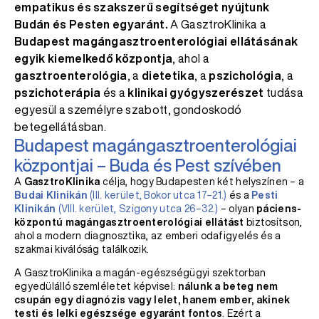
empatikus és szakszerű segítséget nyújtunk
Budán és Pesten egyaránt.
A GasztroKlinika a
Budapest magángasztroenterológiai ellátásának
egyik kiemelkedő központja
, ahol a
gasztroenterológia
, a
dietetika
, a
pszichológia
, a
pszichoterápia
és a
klinikai gyógyszerészet
tudása
egyesül a személyre szabott, gondoskodó
betegellátásban.
Budapest magángasztroenterológiai
központjai – Buda és Pest szívében
A
GasztroKlinika
célja, hogy Budapesten két helyszínen – a
Budai Klinikán
(III. kerület, Bokor utca 17–21.)
és a
Pesti
Klinikán
(VIII. kerület, Szigony utca 26–32.)
– olyan
páciens-
központú magángasztroenterológiai ellátást
biztosítson,
ahol a modern diagnosztika, az emberi odafigyelés és a
szakmai kiválóság találkozik.
A GasztroKlinika a magán-egészségügyi szektorban
egyedülálló szemléletet képvisel:
nálunk a beteg nem
csupán egy diagnózis vagy lelet, hanem ember, akinek
testi és lelki egészsége egyaránt fontos
. Ezért a