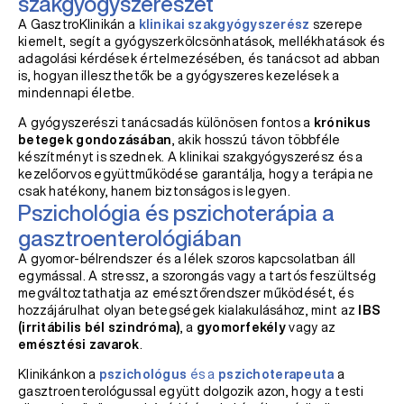
szakgyógyszerészet
A GasztroKlinikán a
klinikai szakgyógyszerész
szerepe
kiemelt, segít a gyógyszerkölcsönhatások, mellékhatások és
adagolási kérdések értelmezésében, és tanácsot ad abban
is, hogyan illeszthetők be a gyógyszeres kezelések a
mindennapi életbe.
A gyógyszerészi tanácsadás különösen fontos a
krónikus
betegek gondozásában
, akik hosszú távon többféle
készítményt is szednek. A klinikai szakgyógyszerész és a
kezelőorvos együttműködése garantálja, hogy a terápia ne
csak hatékony, hanem biztonságos is legyen.
Pszichológia és pszichoterápia a
gasztroenterológiában
A gyomor-bélrendszer és a lélek szoros kapcsolatban áll
egymással. A stressz, a szorongás vagy a tartós feszültség
megváltoztathatja az emésztőrendszer működését, és
hozzájárulhat olyan betegségek kialakulásához, mint az
IBS
(irritábilis bél szindróma)
, a
gyomorfekély
vagy az
emésztési zavarok
.
Klinikánkon a
pszichológus
és a
pszichoterapeuta
a
gasztroenterológussal együtt dolgozik azon, hogy a testi