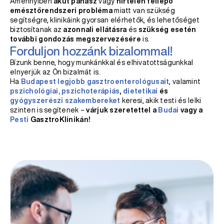
Amennyiben
akut panasz
vagy
hirtelen fellépő
emésztőrendszeri probléma
miatt van szükség
segítségre, klinikáink gyorsan elérhetők, és lehetőséget
biztosítanak az
azonnali ellátásra
és
szükség esetén
további gondozás megszervezésére
is.
Forduljon hozzánk bizalommal!
Bízunk benne, hogy munkánkkal és elhivatottságunkkal
elnyerjük az Ön bizalmát is.
Ha
Budapest legjobb gasztroenterológusait
, valamint
pszichológiai, pszichoterápiás
,
dietetikai
és
gyógyszerészi szakembereket
keresi, akik testi és lelki
szinten is segítenek –
várjuk szeretettel a
Budai
vagy a
Pesti
GasztroKlinikán!