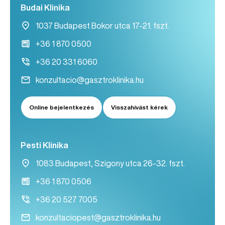
Budai Klinika
1037 Budapest Bokor utca 17-21. fszt.
+36 1 870 0500
+36 20 331 6060
konzultacio@gasztroklinika.hu
Online bejelentkezés
Visszahívást kérek
Pesti Klinika
1083 Budapest, Szigony utca 26-32. fszt.
+36 1 870 0506
+36 20 527 7005
konzultaciopest@gasztroklinika.hu