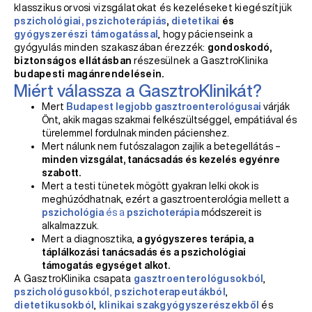
klasszikus orvosi vizsgálatokat és kezeléseket kiegészítjük
pszichológiai, pszichoterápiás
,
dietetikai
és
gyógyszerészi támogatással
, hogy pácienseink a
gyógyulás minden szakaszában érezzék:
gondoskodó,
biztonságos ellátásban
részesülnek a GasztroKlinika
budapesti magánrendelésein.
Miért válassza a GasztroKlinikát?
Mert
Budapest legjobb gasztroenterológusai
várják
Önt, akik magas szakmai felkészültséggel, empátiával és
türelemmel fordulnak minden pácienshez.
Mert nálunk nem futószalagon zajlik a betegellátás –
minden vizsgálat, tanácsadás és kezelés egyénre
szabott.
Mert a testi tünetek mögött gyakran lelki okok is
meghúzódhatnak, ezért a gasztroenterológia mellett a
pszichológia
és a
pszichoterápia
módszereit is
alkalmazzuk.
Mert a diagnosztika,
a gyógyszeres terápia, a
táplálkozási tanácsadás és a pszichológiai
támogatás egységet alkot.
A GasztroKlinika csapata
gasztroenterológusokból
,
pszichológusokból
,
pszichoterapeutákból
,
dietetikusokból
,
klinikai szakgyógyszerészekből
és