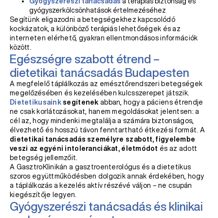
Gyógyszerészi tanácsadás
a terápiás biztonság és
gyógyszerkölcsönhatások értelmezéséhez
Segítünk eligazodni a betegségekhez kapcsolódó
kockázatok, a különböző terápiás lehetőségek és az
interneten elérhető, gyakran ellentmondásos információk
között.
Egészségre szabott étrend –
dietetikai tanácsadás Budapesten
A megfelelő táplálkozás az emésztőrendszeri betegségek
megelőzésében és kezelésében kulcsszerepet játszik.
Dietetikusaink
segítenek
abban, hogy a páciens étrendje
ne csak korlátozásokat, hanem megoldásokat jelentsen: a
cél az, hogy mindenki megtalálja a számára biztonságos,
élvezhető és hosszú távon fenntartható étkezési formát. A
dietetikai tanácsadás személyre szabott, figyelembe
veszi az egyéni intoleranciákat, életmódot
és az adott
betegség jellemzőit.
A GasztroKlinikán a gasztroenterológus és a dietetikus
szoros együttműködésben dolgozik annak érdekében, hogy
a táplálkozás a kezelés aktív részévé váljon – ne csupán
kiegészítője legyen.
Gyógyszerészi tanácsadás és klinikai