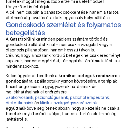
tünetek mögött meghúzódó érzelmi és életmódbeli
tényezőket is feltárjuk.
A cél nem csupán a panaszok csökkentése, hanem a tartós
életminőség-javulás és a lelki egyensúly helyreállítása.
Gondoskodó szemlélet és folyamatos
betegellátás
A
GasztroKlinika
minden páciens számára törődő és
gondoskodó ellátást kínál – nemcsak a vizsgálat vagy a
diagnózis pillanatában, hanem hosszú távon is.
Célunk, hogy a hozzánk forduló betegek ne csak eredményt
kapjanak, hanem megértést, támogatást és útmutatást is a
mindennapokhoz.
Külön figyelmet fordítunk a
krónikus betegek rendszeres
gondozására
: az állapotuk nyomon követésére, a terápiák
finomhangolására, a gyógyszerek hatásának és
mellékhatásainak ellenőrzésére.
Szakorvosaink,
pszichológusaink, pszichoterapeutánk
,
dietetikusaink
és
klinikai szakgyógyszerészeink
együttműködve segítenek abban, hogy a kezelés ne csak a
tünetek enyhítéséről szóljon, hanem a tartós életminőség-
javításról is.