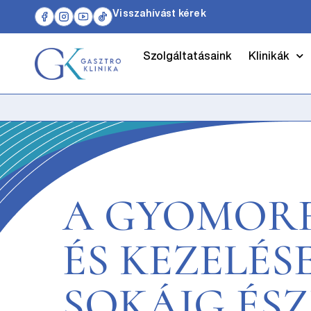
Visszahívást kérek
Szolgáltatásaink
Klinikák
A GYOMORF
ÉS KEZELÉS
SOKÁIG ÉSZ