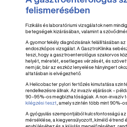
felismerésében
Fizikális és laboratóriumi vizsgálatok nem mind
betegségek kizárásában, valamint a szövődmén
A gyomorfekély diagnózisának felállításában az
endoszkópos vizsgálat. A GasztroKlinika sebés
teszi, hogy a gasztroenterológus szakorvos közv
helyét, méretét, esetleges vérzését, és szövetta
nem jár, bár az eszköz lenyelése hányingert oko
altatásban is elvégezhető.
A Helicobacter pylori fertőzés kimutatása szint
rendelkezésre állnak. Az invazív eljárások – pél
90–95%-os megbízhatóságúak. A non-invazív te
kilégzési teszt
, amely szintén több mint 90%-o
A gyógyulás szempontjából kulcsfontosságú az
mérséklése, a kiegyensúlyozott, kímélő étrend 
enyhüléséhez és a kiújulás megelőzéséhez, rend