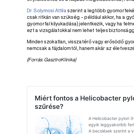
Dr. Solymosi Attila
szerint a legtöbb gyomorfeké
csak ritkán van szükség – például akkor, ha a 
gyomorfal kilyukadása) jelentkezik, vagy ha felme
ezt a vizsgálatokkal nem lehet teljes biztonságga
Minden szokatlan, visszatérő vagy erősödő gyo
nemcsak a fájdalomtól, hanem akár az életveszé
(Forrás: GasztroKlinika)