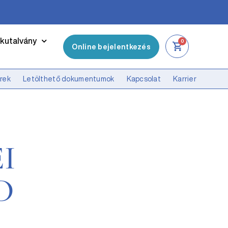
kutalvány
0
Online bejelentkezés
írek
Letölthető dokumentumok
Kapcsolat
Karrier
I
D