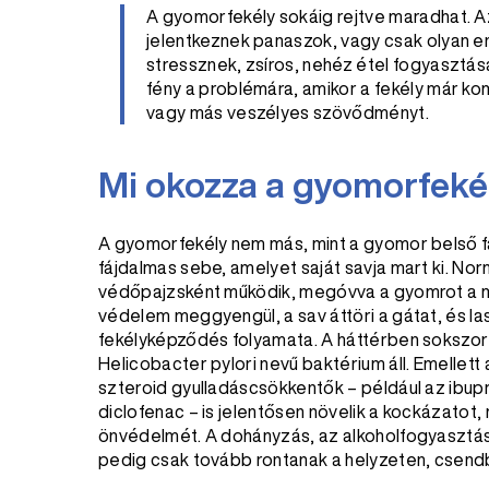
A gyomorfekély sokáig rejtve maradhat. A
jelentkeznek panaszok, vagy csak olyan en
stressznek, zsíros, nehéz étel fogyasztásá
fény a problémára, amikor a fekély már komo
vagy más veszélyes szövődményt.
Mi okozza a gyomorfeké
A gyomorfekély nem más, mint a gyomor belső fa
fájdalmas sebe, amelyet saját savja mart ki. No
védőpajzsként működik, megóvva a gyomrot a ma
védelem meggyengül, a sav áttöri a gátat, és la
fekélyképződés folyamata. A háttérben sokszor 
Helicobacter pylori nevű baktérium áll. Emellett
szteroid gyulladáscsökkentők – például az ibupr
diclofenac – is jelentősen növelik a kockázatot,
önvédelmét. A dohányzás, az alkoholfogyasztás
pedig csak tovább rontanak a helyzeten, csend