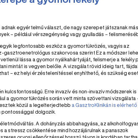
ig adnak egyértelmű választ, de nagy szerepet játszanak má
yek – például vérszegénység vagy gyulladás – felismerésé
 egyik legfontosabb eszköz a gyomortükrözés, vagyis az
z-gasztroenetrológus szakorvosa szerint Ez a módszer leh
etlenül lássa a gyomor nyálkahártyáját, felismerje a fekély
ni mintát is vegyen belőle. A vizsgálat rövid ideig tart, fáj
zhat – ez helyi érzéstelenítéssel enyhíthető, és szükség ese
én kulcsfontosságú. Erre invazív és non-invazív módszerek is
dául a gyomortükrözés során vett minta szövettani vizsgálata 
sztek közül a legelterjedtebb
a GasztroKlinikán is elérhető
s pontossággal dolgozik.
 életmódváltás. A dohányzás abbahagyása, az alkoholfogya
és a stressz csökkentése mind hozzájárulnak a panaszok
szeres orvosi ellenőrzéssel hosszú távon is kordában tartha