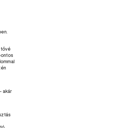
s
ben.
etővé
 pontos
dalommal
tén
– akár
sztás
tó.