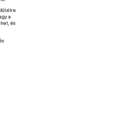
Műtétre
agy a
ehet, és
és