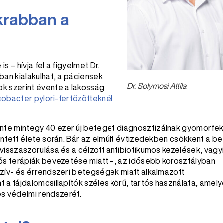
akrabban a
 – hívja fel a figyelmet Dr.
ban kialakulhat, a páciensek
Dr. Solymosi Attila
k szerint évente a lakosság
cobacter pylori-fertőzötteknél
te mintegy 40 ezer új beteget diagnosztizálnak gyomorfeké
intett élete során. Bár az elmúlt évtizedekben csökkent a 
visszaszorulása és a célzott antibiotikumos kezelések, vagyi
iós terápiák bevezetése miatt –, az idősebb korosztályban
szív- és érrendszeri betegségek miatt alkalmazott
 a fájdalomcsillapítók széles körű, tartós használata, amel
s védelmi rendszerét.