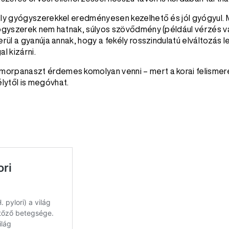
ly gyógyszerekkel eredményesen kezelhető és jól gyógyul. 
gyógyszerek nem hatnak, súlyos szövődmény (például vérzés v
rül a gyanúja annak, hogy a fekély rosszindulatú elváltozás l
l kizárni.
morpanaszt érdemes komolyan venni – mert a korai felismer
lytől is megóvhat.