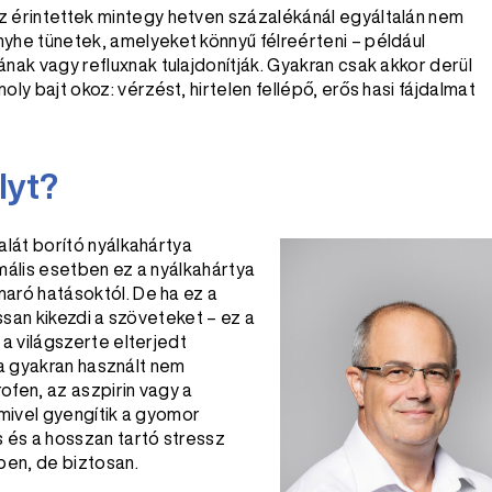
z érintettek mintegy hetven százalékánál egyáltalán nem
yhe tünetek, amelyeket könnyű félreérteni – például
nak vagy refluxnak tulajdonítják. Gyakran csak akkor derül
ly bajt okoz: vérzést, hirtelen fellépő, erős hasi fájdalmat
lyt?
lát borító nyálkahártya
rmális esetben ez a nyálkahártya
ró hatásoktól. De ha ez a
ssan kikezdi a szöveteket – ez a
a világszerte elterjedt
 a gyakran használt nem
ofen, az aszpirin vagy a
 mivel gyengítik a gyomor
 és a hosszan tartó stressz
ben, de biztosan.