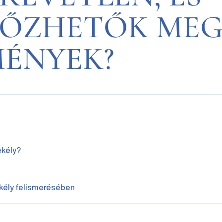
LŐZHETŐK ME
ÉNYEK?
ekély?
kély felismerésében