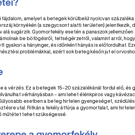
tei?
i fájdalom, amelyet a betegek körülbelül nyolcvan százaléka
száj környékén (a szegycsont alatti területen) jelentkezik, 
aív alá sugárzik. Gyomorfekély esetén a panaszok jellemzően
molnak be böfögésről, teltségérzetről, valamint arról, hogy
tt gyakori a hányinger, és időnként hányás is előfordulhat. Ez
sztési problémákkal, ezért sok beteg későn jut el orvosho
e
a vérzés. Ez a betegek 15–20 százalékánál fordul elő, és 
ilvánulhat vérhányásban – ami lehet élénkpiros vagy kávéza
n. Súlyosabb esetben a beteg hirtelen gyengeséget, szédülés
sre utal. Ritkán a fekély átfúrja a gyomorfalat, ami hirtele
tő műtétet tehet szükségessé.
zerepe a gyomorfekély