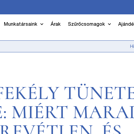
Munkatársaink
Árak
Szűrőcsomagok
Ajándé
H
EKÉLY TÜNETE
E: MIÉRT MARA
REVÉTLEN, ÉS