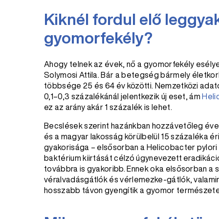
Kiknél fordul elő leggy
gyomorfekély?
Ahogy telnek az évek, nő a gyomorfekély esélye is
Solymosi Attila. Bár a betegség bármely életkor
többsége 25 és 64 év közötti. Nemzetközi adato
0,1–0,3 százalékánál jelentkezik új eset, ám
Heli
ez az arány akár 1 százalék is lehet.
Becslések szerint hazánkban hozzávetőleg éven
és a magyar lakosság körülbelül 15 százaléka ér
gyakorisága – elsősorban a Helicobacter pylori 
baktérium kiirtását célzó úgynevezett eradikác
továbbra is gyakoribb. Ennek oka elsősorban a 
véralvadásgátlók és vérlemezke-gátlók, valamint
hosszabb távon gyengítik a gyomor természete