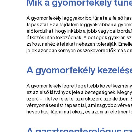
Mik a gyomorfekély tüne
A gyomorfekély leggyakoribb tünete a felső has
tapasztal. Ez a fájdalom leggyakrabban a gyomor
előfordulhat, hogy inkább a jobb vagy bal bord
étkezés után fokozódnak. A betegek gyakran szá
zsíros, nehéz ételeket nehezen tolerálják. Emelle
jelek azonban könnyen összekeverhetők más emé
A gyomorfekély kezelés
A gyomorfekély legrettegettebb következménye 
ez az első látványos jele a betegségnek. Megny
szerű –, illetve fekete, szurokszerű székletbe
vérnyomásesést tapasztal, ami nagyobb vérveszté
heves hasi fájdalmat okoz, és azonnali életmen
A gasztroenterológus s