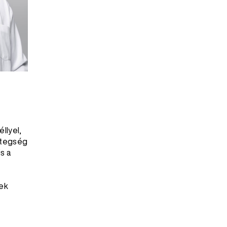
llyel,
betegség
s a
yek