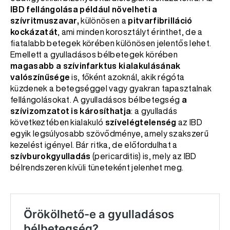
IBD fellángolása például növelheti a
szívritmuszavar,
különösen a
pitvarfibrilláció
kockázatát
, ami minden korosztályt érinthet, de a
fiatalabb betegek körében különösen jelentős lehet.
Emellett a gyulladásos bélbetegek körében
magasabb a szívinfarktus kialakulásának
valószínűsége
is, főként azoknál, akik régóta
küzdenek a betegséggel vagy gyakran tapasztalnak
fellángolásokat. A gyulladásos bélbetegség
a
szívizomzatot is károsíthatja
: a gyulladás
következtében kialakuló
szívelégtelenség
az IBD
egyik legsúlyosabb szövődménye, amely szakszerű
kezelést igényel. Bár ritka, de előfordulhat a
szívburokgyulladás
(pericarditis) is, mely az IBD
bélrendszeren kívüli tüneteként jelenhet meg.