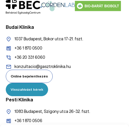
Budai Klinika
1037 Budapest, Bokor utca 17-21. fszt.
+36 1 870 0500
+36 20 331 6060
konzultacio@gasztroklinika.hu
Online bejelentkezés
Visszahívást kérek
Pesti Klinika
1083 Budapest, Szigony utca 26-32. fszt.
+36 1 870 0506