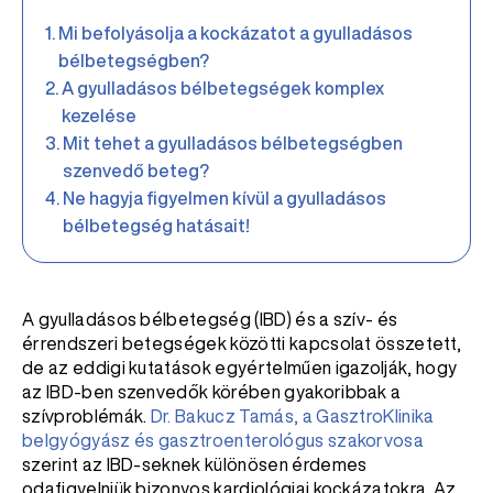
Mi befolyásolja a kockázatot a gyulladásos
bélbetegségben?
A gyulladásos bélbetegségek komplex
kezelése
Mit tehet a gyulladásos bélbetegségben
szenvedő beteg?
Ne hagyja figyelmen kívül a gyulladásos
bélbetegség hatásait!
A gyulladásos bélbetegség (IBD) és a szív- és
érrendszeri betegségek közötti kapcsolat összetett,
de az eddigi kutatások egyértelműen igazolják, hogy
az IBD-ben szenvedők körében gyakoribbak a
szívproblémák.
Dr. Bakucz Tamás, a GasztroKlinika
belgyógyász és gasztroenterológus szakorvosa
szerint az IBD-seknek különösen érdemes
odafigyelniük bizonyos kardiológiai kockázatokra. Az