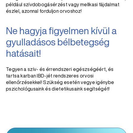
például szívdobogásérzést vagy mellkasi fájdalmat
észlel, azonnal forduljon orvoshoz!
Ne hagyja figyelmen kívül a
gyulladásos bélbetegség
hatásait!
Tegyen a szív- és érrendszeri egészségéért, és
tartsa karban IBD-jét rendszeres orvosi
ellenőrzésekkel! Szükség esetén vegye igénybe
pszichológusaink és dietetikusaink segítségét!