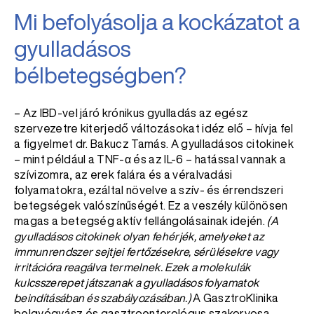
Mi befolyásolja a kockázatot a
gyulladásos
bélbetegségben?
– Az IBD-vel járó krónikus gyulladás az egész
szervezetre kiterjedő változásokat idéz elő – hívja fel
a figyelmet dr. Bakucz Tamás. A gyulladásos citokinek
– mint például a TNF-α és az IL-6 – hatással vannak a
szívizomra, az erek falára és a véralvadási
folyamatokra, ezáltal növelve a szív- és érrendszeri
betegségek valószínűségét. Ez a veszély különösen
magas a betegség aktív fellángolásainak idején.
(A
gyulladásos citokinek olyan fehérjék, amelyeket az
immunrendszer sejtjei fertőzésekre, sérülésekre vagy
irritációra reagálva termelnek. Ezek a molekulák
kulcsszerepet játszanak a gyulladásos folyamatok
beindításában és szabályozásában.)
A GasztroKlinika
belgyógyász és gasztroenterológus szakorvosa