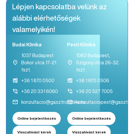
Lépjen kapcsolatba velünk az
alábbi elérhetőségek
valamelyikén!
Budai Klinika
Pesti Klinika
1037 Budapest
1083 Budapest,
Bokor utca 17-21.
Szigony utca 26-32.
fszt.
fszt.
+36 1 870 0500
+36 1 870 0506
+36 20 331 6060
+36 20 527 7005
konzultacio@gasztroklinika.hu
konzultaciopest@gasztrokl
Online bejelentkezés
Online bejelentkezés
Visszahívást kérek
Visszahívást kérek