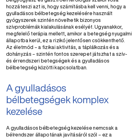
hozzáteszi azt is, hogy számításba kell venni, hogy a
gyulladásos bélbetegség kezelésére használt
gyógyszerek szintén növelhetik bizonyos
szívproblémák kialakulásának esélyét. Ugyanakkor,
megfelelő terápia mellett, amikor a betegség nyugalmi
állapotba kerül, ez a rizikó jelentősen csökkenthető.
Az életmód – a fizikai aktivitás, a táplálkozás és a
dohányzás – szintén fontos szerepet játszhat a szív-
és érrendszeri betegségek és a gyulladásos
bélbetegség közötti kapcsolatban.
A gyulladásos
bélbetegségek komplex
kezelése
A gyulladásos bélbetegség kezelése nemcsak a
bélrendszer állapotának javításáról szól – ez a