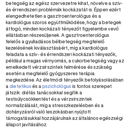
betegség az egész szervezetre kihat, növelve a szív-
és érrendszeri problémák kockázatát is. Éppen ezért
elengedhetetlen a gasztroenterológus és a
kardiológus szoros együttműködése, hogy a betegek
átfogó, minden kockázati tényezőt figyelembe vevő
ellátásban részesüljenek. A gasztroenterológus
felelős a gyulladásos bélbetegség megfelelő
kezelésének kiválasztásáért, míg a kardiológus
feladata a szív- és érrendszeri kockázati tényezők,
például a magas vérnyomás, a cukorbetegség vagy az
emelkedett vérzsírszintek felmérése és szükség
esetén a megfelelő gyógyszeres terápia
megkezdése. Az életmódi tényezők befolyásolásában
a
dietetikus
és a
pszichológus
is fontos szerepet
játszik: diétás tanácsokkal segítik a
testsúlycsökkentést és a vérzsírszintek
normalizálását, míg a stresszkezelésben és a
dohányzásról való leszokásban nyújtott
támogatásukkal hozzájárulnak az általános egészségi
állapot javításához.