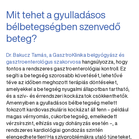
Mit tehet a gyulladásos
bélbetegségben szenvedő
beteg?
Dr. Bakucz Tamás, a GasztroKlinika belgyógyász és
gasztroenterológus szakorvosa
hangsúlyozza, hogy
fontos a rendszeres gasztroenterológiai kontroll. Ez
segíti a betegség szorosabb követését, lehetővé
téve az időben meghozott terápiás döntéseket,
amelyekkel a betegség nyugalmi állapotban tartható,
és a szív- és érrendszeri kockázatok csökkenthetők.
Amennyiben a gyulladásos bélbetegség mellett
fokozott kardiovaszkuláris kockázat áll fenn – például
magas vérnyomás, cukorbetegség, emelkedett
vérzsírszint, elhízás vagy dohányzás esetén –, a
rendszeres kardiológiai gondozás szintén
elengedhetetlen! Ha szívproblémákra utaló tüneteket,