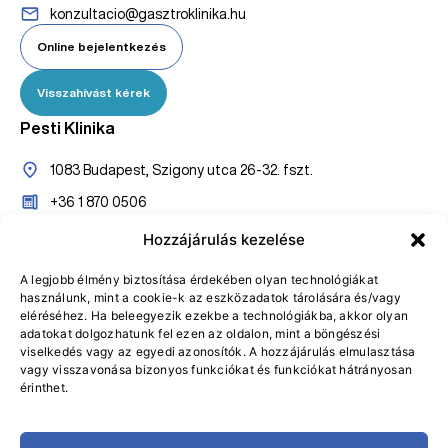
konzultacio@gasztroklinika.hu
Online bejelentkezés
Visszahívást kérek
Pesti Klinika
1083 Budapest, Szigony utca 26-32. fszt.
+36 1 870 0506
+36 20 527 7005
Hozzájárulás kezelése
konzultaciopest@gasztroklinika.hu
A legjobb élmény biztosítása érdekében olyan technológiákat
használunk, mint a cookie-k az eszközadatok tárolására és/vagy
Online bejelentkezés
eléréséhez. Ha beleegyezik ezekbe a technológiákba, akkor olyan
adatokat dolgozhatunk fel ezen az oldalon, mint a böngészési
Visszahívást kérek
viselkedés vagy az egyedi azonosítók. A hozzájárulás elmulasztása
vagy visszavonása bizonyos funkciókat és funkciókat hátrányosan
érinthet.