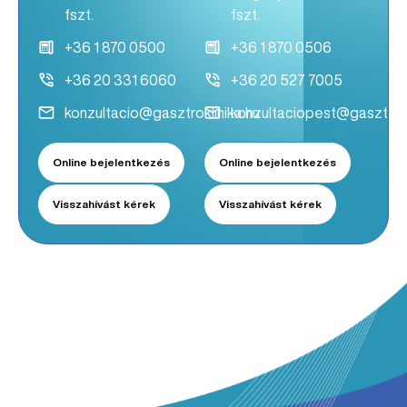
fszt.
fszt.
+36 1 870 0500
+36 1 870 0506
+36 20 331 6060
+36 20 527 7005
konzultacio@gasztroklinika.hu
konzultaciopest@gasztrokl
Online bejelentkezés
Online bejelentkezés
Visszahívást kérek
Visszahívást kérek