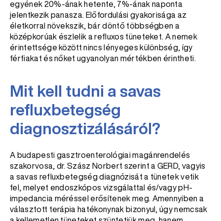
egyének 20%-ának hetente, 7%-ának naponta
jelentkezik panasza. Előfordulási gyakorisága az
életkorral növekszik, bár döntő többségben a
középkorúak észlelik a refluxos tüneteket. A nemek
érintettsége között nincs lényeges különbség, így
férfiakat és nőket ugyanolyan mértékben érintheti.
Mit kell tudni a savas
refluxbetegség
diagnosztizálásáról?
A budapesti gasztroenterológiai magánrendelés
szakorvosa, dr. Szász Norbert szerint a GERD, vagyis
a savas refluxbetegség diagnózisát a tünetek vetik
fel, melyet endoszkópos vizsgálattal és/vagy pH-
impedancia méréssel erősítenek meg. Amennyiben a
választott terápia hatékonynak bizonyul, úgy nemcsak
a kellemetlen tüneteket szüntetjük meg, hanem