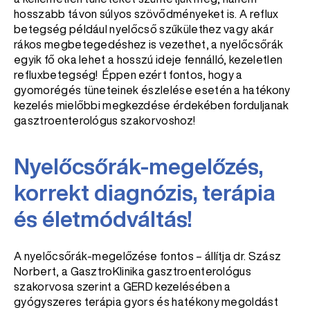
hosszabb távon súlyos szövődményeket is. A reflux
betegség például nyelőcső szűkülethez vagy akár
rákos megbetegedéshez is vezethet, a nyelőcsőrák
egyik fő oka lehet a hosszú ideje fennálló, kezeletlen
refluxbetegség! Éppen ezért fontos, hogy a
gyomorégés tüneteinek észlelése esetén a hatékony
kezelés mielőbbi megkezdése érdekében forduljanak
gasztroenterológus szakorvoshoz!
Nyelőcsőrák-megelőzés,
korrekt diagnózis, terápia
és életmódváltás!
A nyelőcsőrák-megelőzése fontos – állítja dr. Szász
Norbert, a GasztroKlinika gasztroenterológus
szakorvosa szerint a GERD kezelésében a
gyógyszeres terápia gyors és hatékony megoldást