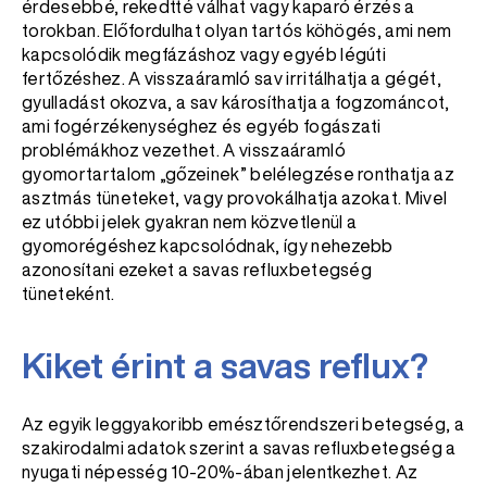
érdesebbé, rekedtté válhat vagy kaparó érzés a
torokban. Előfordulhat olyan tartós köhögés, ami nem
kapcsolódik megfázáshoz vagy egyéb légúti
fertőzéshez. A visszaáramló sav irritálhatja a gégét,
gyulladást okozva, a sav károsíthatja a fogzománcot,
ami fogérzékenységhez és egyéb fogászati
problémákhoz vezethet. A visszaáramló
gyomortartalom „gőzeinek” belélegzése ronthatja az
asztmás tüneteket, vagy provokálhatja azokat. Mivel
ez utóbbi jelek gyakran nem közvetlenül a
gyomorégéshez kapcsolódnak, így nehezebb
azonosítani ezeket a savas refluxbetegség
tüneteként.
Kiket érint a savas reflux?
Az egyik leggyakoribb emésztőrendszeri betegség, a
szakirodalmi adatok szerint a savas refluxbetegség a
nyugati népesség 10-20%-ában jelentkezhet. Az