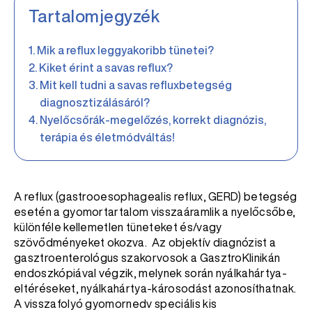
Tartalomjegyzék
Mik a reflux leggyakoribb tünetei?
Kiket érint a savas reflux?
Mit kell tudni a savas refluxbetegség
diagnosztizálásáról?
Nyelőcsőrák-megelőzés, korrekt diagnózis,
terápia és életmódváltás!
A reflux (gastrooesophagealis reflux, GERD) betegség
esetén a gyomortartalom visszaáramlik a nyelőcsőbe,
különféle kellemetlen tüneteket és/vagy
szövődményeket okozva. Az objektív diagnózist a
gasztroenterológus szakorvosok a GasztroKlinikán
endoszkópiával végzik, melynek során nyálkahártya-
eltéréseket, nyálkahártya-károsodást azonosíthatnak.
A visszafolyó gyomornedv speciális kis