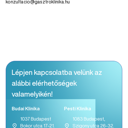
konzultacio@gasztroklinika.hu
Lépjen kapcsolatba velünk az
alábbi elérhetőségek
valamelyikén!
Budai Klinika
Pesti Klinika
1037 Budapest
1083 Budapest,
Bokor utca 17-21.
Szigony utca 26-32.