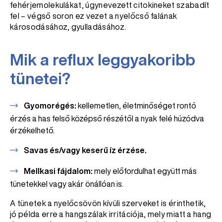
fehérjemolekulákat, úgynevezett citokineket szabadít
fel – végső soron ez vezet a nyelőcső falának
károsodásához, gyulladásához.
Mik a reflux leggyakoribb
tünetei?
Gyomorégés:
kellemetlen, életminőséget rontó
érzés a has felső középső részétől a nyak felé húzódva
érzékelhető.
Savas és/vagy keserű íz érzése.
Mellkasi fájdalom:
mely előfordulhat együtt más
tünetekkel vagy akár önállóan is.
A tünetek a nyelőcsövön kívüli szerveket is érinthetik,
jó példa erre a hangszálak irritációja, mely miatt a hang