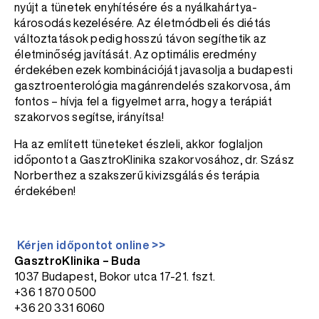
nyújt a tünetek enyhítésére és a nyálkahártya-
károsodás kezelésére. Az életmódbeli és diétás
változtatások pedig hosszú távon segíthetik az
életminőség javítását. Az optimális eredmény
érdekében ezek kombinációját javasolja a budapesti
gasztroenterológia magánrendelés szakorvosa, ám
fontos – hívja fel a figyelmet arra, hogy a terápiát
szakorvos segítse, irányítsa!
Ha az említett tüneteket észleli, akkor foglaljon
időpontot a GasztroKlinika szakorvosához, dr. Szász
Norberthez a szakszerű kivizsgálás és terápia
érdekében!
Kérjen időpontot online >>
GasztroKlinika – Buda
1037 Budapest, Bokor utca 17-21. fszt.
+36 1 870 0500
+36 20 331 6060