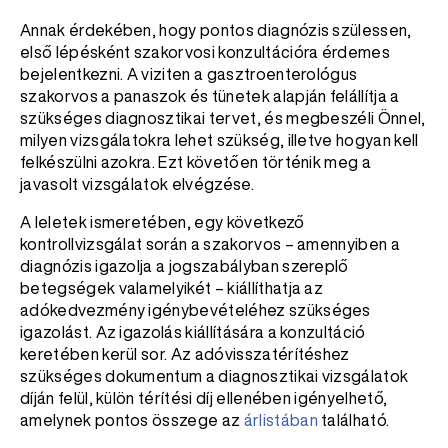
Annak érdekében, hogy pontos diagnózis szülessen,
első lépésként szakorvosi konzultációra érdemes
bejelentkezni. A viziten a gasztroenterológus
szakorvos a panaszok és tünetek alapján felállítja a
szükséges diagnosztikai tervet, és megbeszéli Önnel,
milyen vizsgálatokra lehet szükség, illetve hogyan kell
felkészülni azokra. Ezt követően történik meg a
javasolt vizsgálatok elvégzése.
A leletek ismeretében, egy következő
kontrollvizsgálat során a szakorvos – amennyiben a
diagnózis igazolja a jogszabályban szereplő
betegségek valamelyikét – kiállíthatja az
adókedvezmény igénybevételéhez szükséges
igazolást. Az igazolás kiállítására a konzultáció
keretében kerül sor. Az adóvisszatérítéshez
szükséges dokumentum a diagnosztikai vizsgálatok
díján felül, külön térítési díj ellenében igényelhető,
amelynek pontos összege az
árlistában
található.