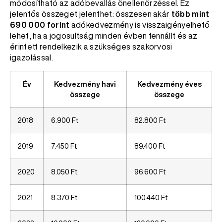
módosítható az adóbevallás önellenőrzéssel. Ez
jelentős összeget jelenthet: összesen akár
több mint
690 000 forint
adókedvezmény is visszaigényelhető
lehet, ha a jogosultság minden évben fennállt és az
érintett rendelkezik a szükséges szakorvosi
igazolással.
Év
Kedvezmény havi
Kedvezmény éves
összege
összege
2018
6.900 Ft
82.800 Ft
2019
7.450 Ft
89.400 Ft
2020
8.050 Ft
96.600 Ft
2021
8.370 Ft
100.440 Ft