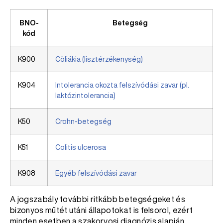
BNO-
Betegség
kód
K900
Cöliákia (lisztérzékenység)
K904
Intolerancia okozta felszívódási zavar (pl.
laktózintolerancia)
K50
Crohn-betegség
K51
Colitis ulcerosa
K908
Egyéb felszívódási zavar
A jogszabály további ritkább betegségeket és
bizonyos műtét utáni állapotokat is felsorol, ezért
minden esetben a szakorvosi diagnózis alapján