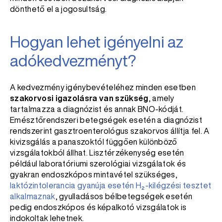
dönthető el a jogosultság.
Hogyan lehet igényelni az
adókedvezményt?
A kedvezmény igénybevételéhez minden esetben
szakorvosi igazolásra van szükség
, amely
tartalmazza a diagnózist és annak BNO-kódját.
Emésztőrendszeri betegségek esetén a diagnózist
rendszerint gasztroenterológus szakorvos állítja fel. A
kivizsgálás a panaszoktól függően különböző
vizsgálatokból állhat. Lisztérzékenység esetén
például laboratóriumi szerológiai vizsgálatok és
gyakran endoszkópos mintavétel szükséges,
laktózintolerancia gyanúja esetén H₂-kilégzési tesztet
alkalmaznak
, gyulladásos bélbetegségek esetén
pedig endoszkópos és képalkotó vizsgálatok is
indokoltak lehetnek.