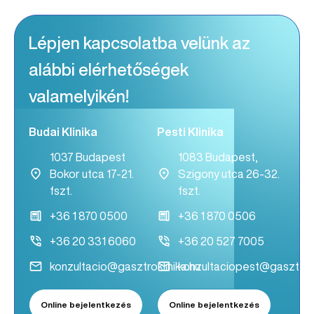
Lépjen kapcsolatba velünk az
alábbi elérhetőségek
valamelyikén!
Budai Klinika
Pesti Klinika
1037 Budapest
1083 Budapest,
Bokor utca 17-21.
Szigony utca 26-32.
fszt.
fszt.
+36 1 870 0500
+36 1 870 0506
+36 20 331 6060
+36 20 527 7005
konzultacio@gasztroklinika.hu
konzultaciopest@gasztrokl
Online bejelentkezés
Online bejelentkezés