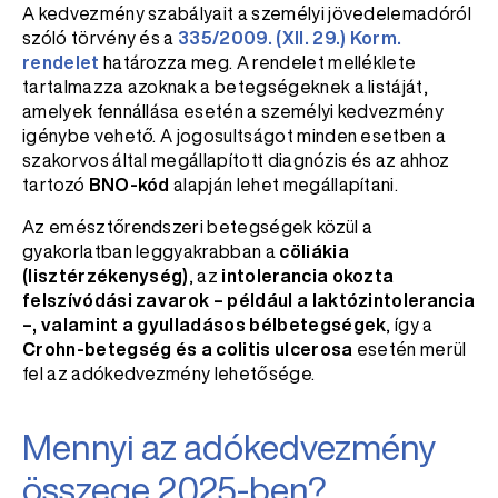
A kedvezmény szabályait a személyi jövedelemadóról
szóló törvény és a
335/2009. (XII. 29.) Korm.
rendelet
határozza meg. A rendelet melléklete
tartalmazza azoknak a betegségeknek a listáját,
amelyek fennállása esetén a személyi kedvezmény
igénybe vehető. A jogosultságot minden esetben a
szakorvos által megállapított diagnózis és az ahhoz
tartozó
BNO-kód
alapján lehet megállapítani.
Az emésztőrendszeri betegségek közül a
gyakorlatban leggyakrabban a
cöliákia
(lisztérzékenység)
, az
intolerancia okozta
felszívódási zavarok – például a laktózintolerancia
–, valamint a gyulladásos bélbetegségek
, így a
Crohn-betegség és a colitis ulcerosa
esetén merül
fel az adókedvezmény lehetősége.
Mennyi az adókedvezmény
összege 2025-ben?