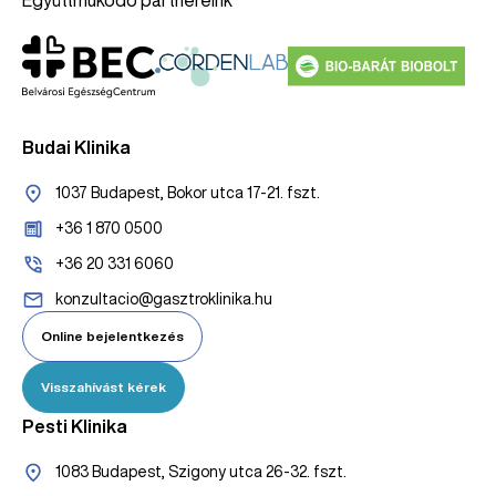
Budai Klinika
1037 Budapest, Bokor utca 17-21. fszt.
+36 1 870 0500
+36 20 331 6060
konzultacio@gasztroklinika.hu
Online bejelentkezés
Visszahívást kérek
Pesti Klinika
1083 Budapest, Szigony utca 26-32. fszt.