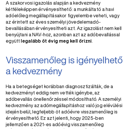
A szakorvosi igazolás alapján a kedvezmény
kétféleképpen érvényesíthető: a munkáltató a havi
adóelőleg megállapításakor figyelembe veheti, vagy
az érintett az éves személyi jövedelemadó-
bevallásában érvényesítheti azt. Az igazolást nem kell
benyújtani a NAV-hoz, azonban azt az adóbevallással
együtt
legalább öt évig meg kell őrizni
.
Visszamenőleg is igényelhető
a kedvezmény
Ha a betegséget korábban diagnosztizálták, de a
kedvezményt eddig nem vették igénybe, az
adóbevallás önellenőrzéssel módosítható. A személyi
kedvezmény az adómegállapításhoz való jog elévülési
idején belül, legfeljebb öt adóévre visszamenőleg is
érvényesíthető. Ez azt jelenti, hogy 2025-ben
jellemzően a 2021-es adóévig visszamenőleg