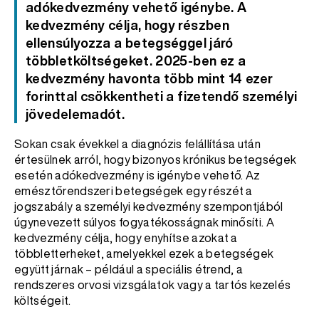
adókedvezmény vehető igénybe. A
kedvezmény célja, hogy részben
ellensúlyozza a betegséggel járó
többletköltségeket. 2025-ben ez a
kedvezmény havonta több mint 14 ezer
forinttal csökkentheti a fizetendő személyi
jövedelemadót.
Sokan csak évekkel a diagnózis felállítása után
értesülnek arról, hogy bizonyos krónikus betegségek
esetén adókedvezmény is igénybe vehető. Az
emésztőrendszeri betegségek egy részét a
jogszabály a személyi kedvezmény szempontjából
úgynevezett súlyos fogyatékosságnak minősíti. A
kedvezmény célja, hogy enyhítse azokat a
többletterheket, amelyekkel ezek a betegségek
együtt járnak – például a speciális étrend, a
rendszeres orvosi vizsgálatok vagy a tartós kezelés
költségeit.