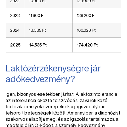
2022
10.000 Ft
120.000 Ft
2023
11.600 Ft
139.200 Ft
2024
13.335 Ft
160.020 Ft
2025
14.535 Ft
174.420 Ft
Laktózérzékenységre jár
adókedvezmény?
Igen, bizonyos esetekben járhat. A laktózintolerancia
az intolerancia okozta felszívódási zavarok közé
tartozik, amelyek szerepelnek a jogszabályban
felsorolt betegségek között. Amennyiben a diagnózist
szakorvos állapítja meg, és az igazolás tartalmazza a
megfelelő BNO-kódot, a személyi kedvezmény