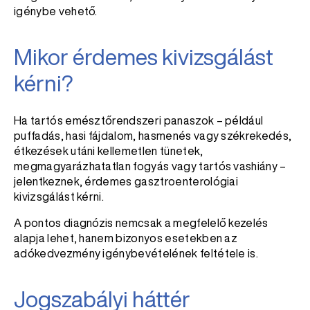
igénybe vehető.
Mikor érdemes kivizsgálást
kérni?
Ha tartós emésztőrendszeri panaszok – például
puffadás, hasi fájdalom, hasmenés vagy székrekedés,
étkezések utáni kellemetlen tünetek,
megmagyarázhatatlan fogyás vagy tartós vashiány –
jelentkeznek, érdemes gasztroenterológiai
kivizsgálást kérni.
A pontos diagnózis nemcsak a megfelelő kezelés
alapja lehet, hanem bizonyos esetekben az
adókedvezmény igénybevételének feltétele is.
Jogszabályi háttér