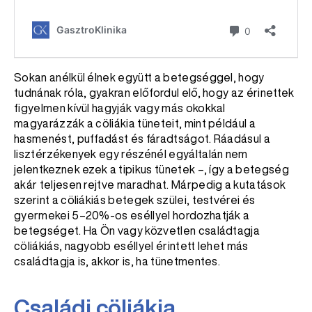
Sokan anélkül élnek együtt a betegséggel, hogy
tudnának róla, gyakran előfordul elő, hogy az érinettek
figyelmen kívül hagyják vagy más okokkal
magyarázzák a cöliákia tüneteit, mint például a
hasmenést, puffadást és fáradtságot. Ráadásul a
lisztérzékenyek egy részénél egyáltalán nem
jelentkeznek ezek a tipikus tünetek –, így a betegség
akár teljesen rejtve maradhat. Márpedig a kutatások
szerint a cöliákiás betegek szülei, testvérei és
gyermekei 5–20%-os eséllyel hordozhatják a
betegséget. Ha Ön vagy közvetlen családtagja
cöliákiás, nagyobb eséllyel érintett lehet más
családtagja is, akkor is, ha tünetmentes.
Családi cöliákia