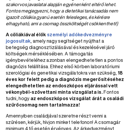
szakorvos javaslatai alapján egyénenként eltérő lehet.
Fontos megjegyezni, hogy a dietetikai tanácsadás nem
igazolt cöliákia gyanú esetén felesleges, és kérésre
elhagyható, ami a csomag összköltségét csökkentheti!)
A cöliákiával élők
személyi adókedvezményre
jogosultak
, amely nagy segítséget nyújthat a
betegség diagnosztizálásával és kezelésével járó
költségek mérséklésében. A támogatás
igénybevételéhez azonban elengedhetetlen a pontos
diagnózis felállítása. Ehhez első körben laboratóriumi
szerológiai és genetikai vizsgálatokra van szükség,
18
éves kor felett pedig a diagnózis megerősítéséhez
elengedhetetlen az endoszkópos eljárással vett
vékonybél-szövettani minta vizsgálata is.
Fontos
tudni, hogy
az endoszkópos vizsgálat árát a családi
szűrőcsomag nem tartalmazza!
Amennyiben családjával szeretne részt venni a
szűrésen, kérjük, hívjon minket telefonon! A csomagár
minimum 4 fő esetén érvényes. Az árkedvezményt