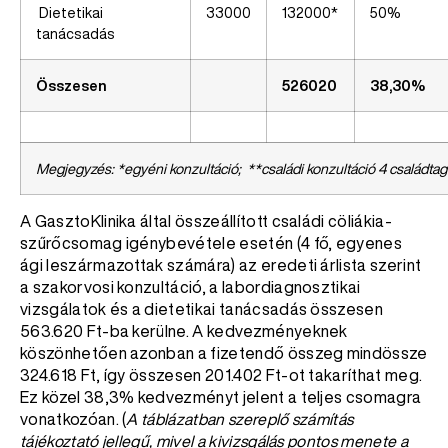
Dietetikai
33000
132000*
50%
tanácsadás
Összesen
526020
38,30%
Megjegyzés: *egyéni konzultáció; **családi konzultáció 4 családtag
A GasztoKlinika által összeállított családi cöliákia-
szűrőcsomag igénybevétele esetén (4 fő, egyenes
ági leszármazottak számára) az eredeti árlista szerint
a szakorvosi konzultáció, a labordiagnosztikai
vizsgálatok és a dietetikai tanácsadás összesen
563.620 Ft-ba kerülne. A kedvezményeknek
köszönhetően azonban a fizetendő összeg mindössze
324.618 Ft, így összesen 201.402 Ft-ot takaríthat meg.
Ez közel 38,3% kedvezményt jelent a teljes csomagra
vonatkozóan. (
A táblázatban szereplő számítás
tájékoztató jellegű, mivel a kivizsgálás pontos menete a