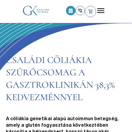
CSALÁDI CÖLIÁKIA
SZŰRŐCSOMAG A
GASZTROKLINIKÁN 38,3%
KEDVEZMÉNNYEL
A cöliákia genetikai alapú autoimmun betegség,
amely a glutén fogyasztása következtében
károsítja a bélrendszert, hosszú távon akár