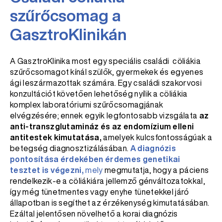
szűrőcsomag a
GasztroKlinikán
A GasztroKlinika most egy speciális családi cöliákia
szűrőcsomagot kínál szülők, gyermekek és egyenes
ági leszármazottak számára. Egy családi szakorvosi
konzultációt követően lehetőség nyílik a cöliákia
komplex laboratóriumi szűrőcsomagjának
elvégzésére; ennek egyik legfontosabb vizsgálata
az
anti-transzglutamináz és az endomízium elleni
antitestek kimutatása,
amelyek kulcsfontosságúak a
betegség diagnosztizálásában.
A diagnózis
pontosítása érdekében érdemes genetikai
tesztet is végezni,
mely
megmutatja, hogy a páciens
rendelkezik-e a cöliákiára jellemző génváltozatokkal,
így még tünetmentes vagy enyhe tünetekkel járó
állapotban is segíthet az érzékenység kimutatásában.
Ezáltal jelentősen növelhető a korai diagnózis