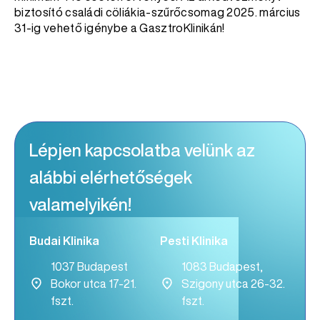
biztosító családi cöliákia-szűrőcsomag 2025. március
31-ig vehető igénybe a GasztroKlinikán!
Lépjen kapcsolatba velünk az
alábbi elérhetőségek
valamelyikén!
Budai Klinika
Pesti Klinika
1037 Budapest
1083 Budapest,
Bokor utca 17-21.
Szigony utca 26-32.
fszt.
fszt.