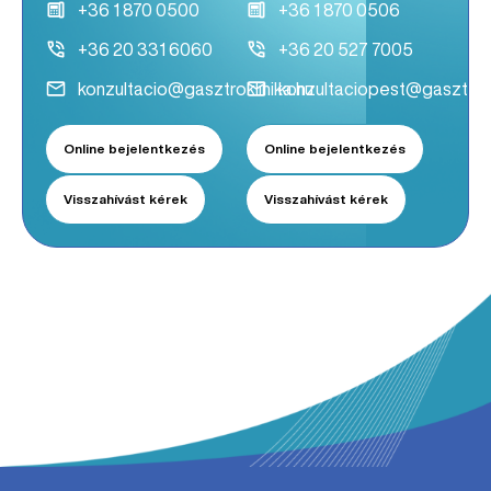
+36 1 870 0500
+36 1 870 0506
+36 20 331 6060
+36 20 527 7005
konzultacio@gasztroklinika.hu
konzultaciopest@gasztrokl
Online bejelentkezés
Online bejelentkezés
Visszahívást kérek
Visszahívást kérek