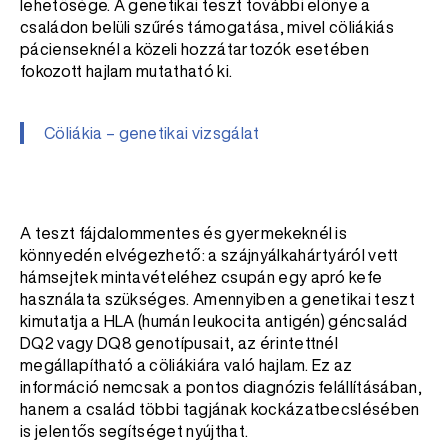
lehetősége. A genetikai teszt további előnye a
családon belüli szűrés támogatása, mivel cöliákiás
pácienseknél a közeli hozzátartozók esetében
fokozott hajlam mutatható ki.
Cöliákia – genetikai vizsgálat
A teszt fájdalommentes és gyermekeknél is
könnyedén elvégezhető: a szájnyálkahártyáról vett
hámsejtek mintavételéhez csupán egy apró kefe
használata szükséges. Amennyiben a genetikai teszt
kimutatja a HLA (humán leukocita antigén) géncsalád
DQ2 vagy DQ8 genotípusait, az érintettnél
megállapítható a cöliákiára való hajlam. Ez az
információ nemcsak a pontos diagnózis felállításában,
hanem a család többi tagjának kockázatbecslésében
is jelentős segítséget nyújthat.