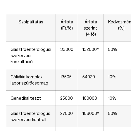
Szolgáltatás
Árlista
Árlista
Kedvezmé
(Ft/fő)
szerint
(%)
(4 fő)
Gasztroenterológusi
33000
132000*
50%
szakorvosi
konzultáció
Cöliákia komplex
13505
54020
10%
labor szűrőcsomag
Genetikai teszt
25000
100000
10%
Gasztroenterológus
27000
108000*
50%
szakorvosi kontroll