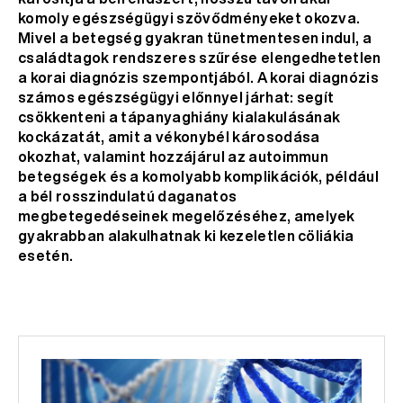
komoly egészségügyi szövődményeket okozva.
Mivel a betegség gyakran tünetmentesen indul, a
családtagok rendszeres szűrése elengedhetetlen
a korai diagnózis szempontjából. A korai diagnózis
számos egészségügyi előnnyel járhat: segít
csökkenteni a tápanyaghiány kialakulásának
kockázatát, amit a vékonybél károsodása
okozhat, valamint hozzájárul az autoimmun
betegségek és a komolyabb komplikációk, például
a bél rosszindulatú daganatos
megbetegedéseinek megelőzéséhez, amelyek
gyakrabban alakulhatnak ki kezeletlen cöliákia
esetén.