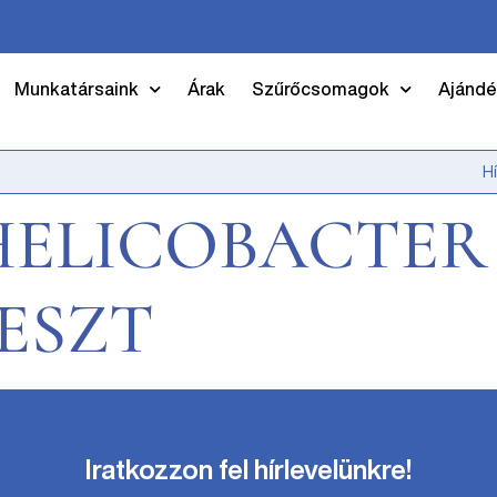
Munkatársaink
Árak
Szűrőcsomagok
Ajándé
H
 HELICOBACTER
TESZT
Iratkozzon fel hírlevelünkre!