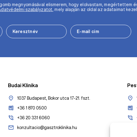
m gomb megnyomásával elismerem, hogy elolvastam, megértettem é
Adatvédelmi szabályzatot
, mely alapján az oldal az adataimat kezel
Budai Klinika
Pest
1037 Budapest, Bokor utca 17-21. fszt.
+36 1 870 0500
+36 20 331 6060
konzultacio@gasztroklinika.hu