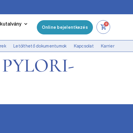
kutalvány
0
Online bejelentkezés
írek
Letölthető dokumentumok
Kapcsolat
Karrier
 PYLORI-