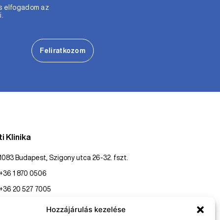
s elfogadom az
i.
Feliratkozom
i Klinika
1083 Budapest, Szigony utca 26-32. fszt.
+36 1 870 0506
+36 20 527 7005
konzultaciopest@gasztroklinika.hu
Hozzájárulás kezelése