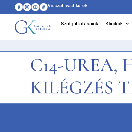
Visszahívást kérek
Szolgáltatásaink
Klinikák
C14-UREA,
KILÉGZÉS 