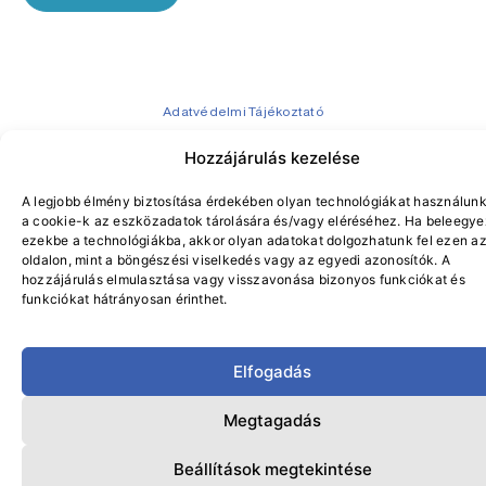
Adatvédelmi Tájékoztató
Általános Szerződési Feltételek
Hozzájárulás kezelése
Adatvédelmi tisztviselő
A legjobb élmény biztosítása érdekében olyan technológiákat használunk
a cookie-k az eszközadatok tárolására és/vagy eléréséhez. Ha beleegye
© GASZTROKLINIKA 2024 – Minden jog fenntartva.
ezekbe a technológiákba, akkor olyan adatokat dolgozhatunk fel ezen a
oldalon, mint a böngészési viselkedés vagy az egyedi azonosítók. A
hozzájárulás elmulasztása vagy visszavonása bizonyos funkciókat és
funkciókat hátrányosan érinthet.
Elfogadás
Megtagadás
Beállítások megtekintése