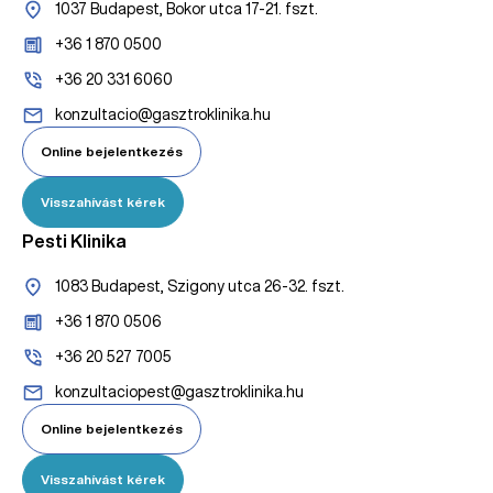
1037 Budapest, Bokor utca 17-21. fszt.
+36 1 870 0500
+36 20 331 6060
konzultacio@gasztroklinika.hu
Online bejelentkezés
Visszahívást kérek
Pesti Klinika
1083 Budapest, Szigony utca 26-32. fszt.
+36 1 870 0506
+36 20 527 7005
konzultaciopest@gasztroklinika.hu
Online bejelentkezés
Visszahívást kérek