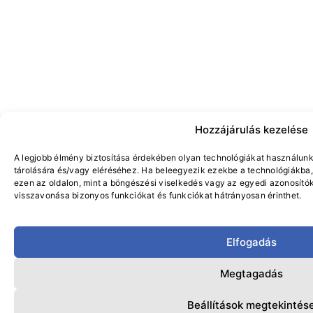
Hozzájárulás kezelése
A legjobb élmény biztosítása érdekében olyan technológiákat használun
tárolására és/vagy eléréséhez. Ha beleegyezik ezekbe a technológiákba,
ezen az oldalon, mint a böngészési viselkedés vagy az egyedi azonosító
visszavonása bizonyos funkciókat és funkciókat hátrányosan érinthet.
Elfogadás
Megtagadás
Beállítások megtekintés