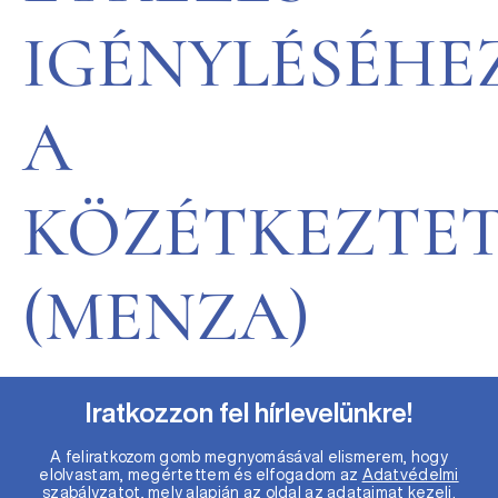
IGÉNYLÉSÉHE
A
KÖZÉTKEZTET
(MENZA)
Iratkozzon fel hírlevelünkre!
A feliratkozom gomb megnyomásával elismerem, hogy
elolvastam, megértettem és elfogadom az
Adatvédelmi
szabályzatot
, mely alapján az oldal az adataimat kezeli.