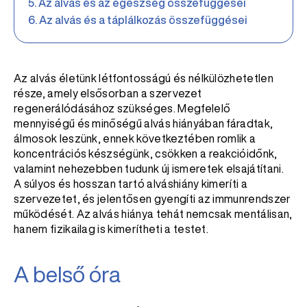
Az alvás és az egészség összefüggései
Az alvás és a táplálkozás összefüggései
Az alvás életünk létfontosságú és nélkülözhetetlen
része, amely elsősorban a szervezet
regenerálódásához szükséges. Megfelelő
mennyiségű és minőségű alvás hiányában fáradtak,
álmosok leszünk, ennek következtében romlik a
koncentrációs készségünk, csökken a reakcióidőnk,
valamint nehezebben tudunk új ismeretek elsajátítani.
A súlyos és hosszan tartó alváshiány kimeríti a
szervezetet, és jelentősen gyengíti az immunrendszer
működését. Az alvás hiánya tehát nemcsak mentálisan,
hanem fizikailag is kimerítheti a testet.
A belső óra