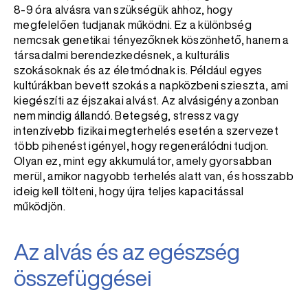
8-9 óra alvásra van szükségük ahhoz, hogy
megfelelően tudjanak működni. Ez a különbség
nemcsak genetikai tényezőknek köszönhető, hanem a
társadalmi berendezkedésnek, a kulturális
szokásoknak és az életmódnak is. Például egyes
kultúrákban bevett szokás a napközbeni szieszta, ami
kiegészíti az éjszakai alvást. Az alvásigény azonban
nem mindig állandó. Betegség, stressz vagy
intenzívebb fizikai megterhelés esetén a szervezet
több pihenést igényel, hogy regenerálódni tudjon.
Olyan ez, mint egy akkumulátor, amely gyorsabban
merül, amikor nagyobb terhelés alatt van, és hosszabb
ideig kell tölteni, hogy újra teljes kapacitással
működjön.
Az alvás és az egészség
összefüggései