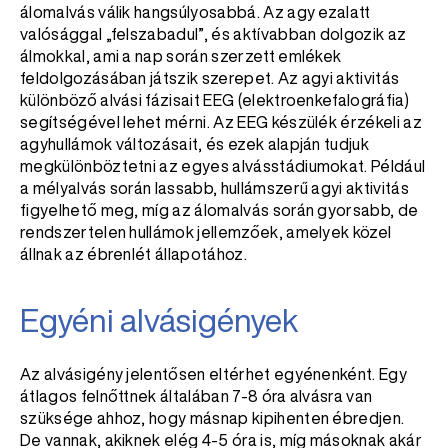
álomalvás válik hangsúlyosabbá. Az agy ezalatt
valósággal „felszabadul”, és aktívabban dolgozik az
álmokkal, ami a nap során szerzett emlékek
feldolgozásában játszik szerepet. Az agyi aktivitás
különböző alvási fázisait EEG (elektroenkefalográfia)
segítségével lehet mérni. Az EEG készülék érzékeli az
agyhullámok változásait, és ezek alapján tudjuk
megkülönböztetni az egyes alvásstádiumokat. Például
a mélyalvás során lassabb, hullámszerű agyi aktivitás
figyelhető meg, míg az álomalvás során gyorsabb, de
rendszertelen hullámok jellemzőek, amelyek közel
állnak az ébrenlét állapotához.
Egyéni alvásigények
Az alvásigény jelentősen eltérhet egyénenként. Egy
átlagos felnőttnek általában 7-8 óra alvásra van
szüksége ahhoz, hogy másnap kipihenten ébredjen.
De vannak, akiknek elég 4-5 óra is, míg másoknak akár