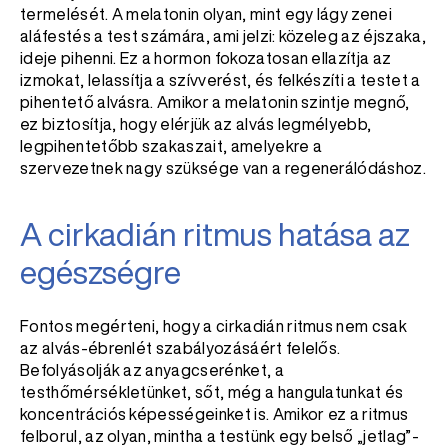
termelését. A melatonin olyan, mint egy lágy zenei
aláfestés a test számára, ami jelzi: közeleg az éjszaka,
ideje pihenni. Ez a hormon fokozatosan ellazítja az
izmokat, lelassítja a szívverést, és felkészíti a testet a
pihentető alvásra. Amikor a melatonin szintje megnő,
ez biztosítja, hogy elérjük az alvás legmélyebb,
legpihentetőbb szakaszait, amelyekre a
szervezetnek nagy szüksége van a regenerálódáshoz.
A cirkadián ritmus hatása az
egészségre
Fontos megérteni, hogy a cirkadián ritmus nem csak
az alvás-ébrenlét szabályozásáért felelős.
Befolyásolják az anyagcserénket, a
testhőmérsékletünket, sőt, még a hangulatunkat és
koncentrációs képességeinket is. Amikor ez a ritmus
felborul, az olyan, mintha a testünk egy belső „jetlag”-