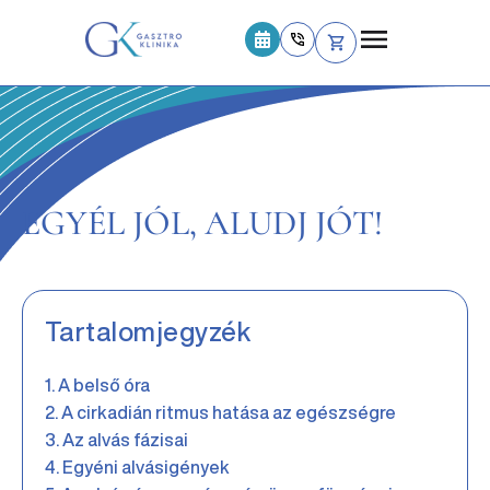
EGYÉL JÓL, ALUDJ JÓT!
Tartalomjegyzék
A belső óra
A cirkadián ritmus hatása az egészségre
Az alvás fázisai
Egyéni alvásigények