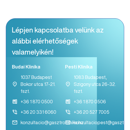
Lépjen kapcsolatba velünk az
alábbi elérhetőségek
valamelyikén!
Budai Klinika
Pesti Klinika
1037 Budapest
1083 Budapest,
Bokor utca 17-21.
Szigony utca 26-32.
fszt.
fszt.
+36 1 870 0500
+36 1 870 0506
+36 20 331 6060
+36 20 527 7005
konzultacio@gasztroklinika.hu
konzultaciopest@gasztrokl