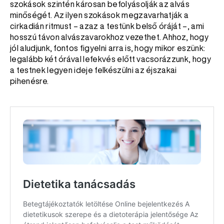
szokások szintén károsan befolyásolják az alvás
minőségét. Az ilyen szokások megzavarhatják a
cirkadián ritmust – azaz a testünk belső óráját –, ami
hosszú távon alvászavarokhoz vezethet. Ahhoz, hogy
jól aludjunk, fontos figyelni arra is, hogy mikor eszünk:
legalább két órával lefekvés előtt vacsorázzunk, hogy
a testnek legyen ideje felkészülni az éjszakai
pihenésre.