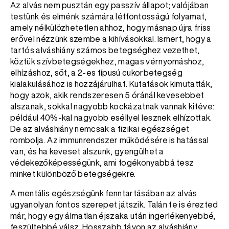
Az alvás nem pusztán egy passzív állapot; valójában
testünk és elménk számára létfontosságú folyamat,
amely nélkülözhetetlen ahhoz, hogy másnap újra friss
erővel nézzünk szembe a kihívásokkal. Ismert, hogy a
tartós alváshiány számos betegséghez vezethet,
köztük szívbetegségekhez, magas vérnyomáshoz,
elhízáshoz, sőt, a 2-es típusú cukorbetegség
kialakulásához is hozzájárulhat. Kutatások kimutatták,
hogy azok, akik rendszeresen 5 óránál kevesebbet
alszanak, sokkal nagyobb kockázatnak vannak kitéve:
például 40%-kal nagyobb eséllyel lesznek elhízottak.
De az alváshiány nemcsak a fizikai egészséget
rombolja. Az immunrendszer működésére is hatással
van, és ha keveset alszunk, gyengülhet a
védekezőképességünk, ami fogékonyabbá tesz
minket különböző betegségekre.
A mentális egészségünk fenntartásában az alvás
ugyanolyan fontos szerepet játszik. Talán te is érezted
már, hogy egy álmatlan éjszaka után ingerlékenyebbé,
feszültebbé válsz. Hosszabb távon az alváshiány