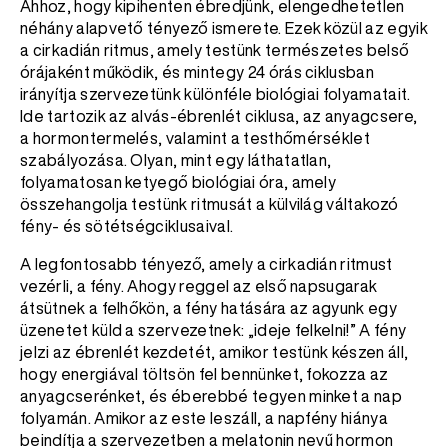
Ahhoz, hogy kipihenten ébredjünk, elengedhetetlen
néhány alapvető tényező ismerete. Ezek közül az egyik
a cirkadián ritmus, amely testünk természetes belső
órájaként működik, és mintegy 24 órás ciklusban
irányítja szervezetünk különféle biológiai folyamatait.
Ide tartozik az alvás-ébrenlét ciklusa, az anyagcsere,
a hormontermelés, valamint a testhőmérséklet
szabályozása. Olyan, mint egy láthatatlan,
folyamatosan ketyegő biológiai óra, amely
összehangolja testünk ritmusát a külvilág váltakozó
fény- és sötétségciklusaival.
A legfontosabb tényező, amely a cirkadián ritmust
vezérli, a fény. Ahogy reggel az első napsugarak
átsütnek a felhőkön, a fény hatására az agyunk egy
üzenetet küld a szervezetnek: „ideje felkelni!” A fény
jelzi az ébrenlét kezdetét, amikor testünk készen áll,
hogy energiával töltsön fel bennünket, fokozza az
anyagcserénket, és éberebbé tegyen minket a nap
folyamán. Amikor az este leszáll, a napfény hiánya
beindítja a szervezetben a melatonin nevű hormon