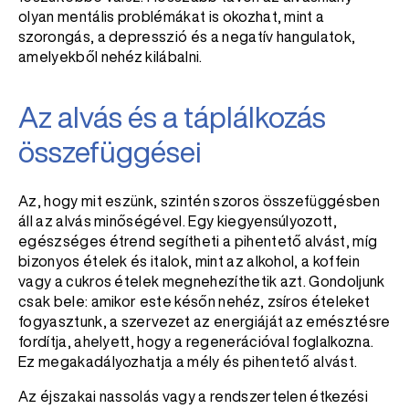
olyan mentális problémákat is okozhat, mint a
szorongás, a depresszió és a negatív hangulatok,
amelyekből nehéz kilábalni.
Az alvás és a táplálkozás
összefüggései
Az, hogy mit eszünk, szintén szoros összefüggésben
áll az alvás minőségével. Egy kiegyensúlyozott,
egészséges étrend segítheti a pihentető alvást, míg
bizonyos ételek és italok, mint az alkohol, a koffein
vagy a cukros ételek megnehezíthetik azt. Gondoljunk
csak bele: amikor este későn nehéz, zsíros ételeket
fogyasztunk, a szervezet az energiáját az emésztésre
fordítja, ahelyett, hogy a regenerációval foglalkozna.
Ez megakadályozhatja a mély és pihentető alvást.
Az éjszakai nassolás vagy a rendszertelen étkezési