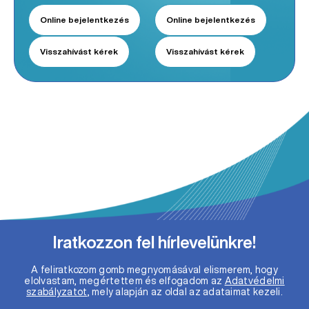
Online bejelentkezés
Online bejelentkezés
Visszahívást kérek
Visszahívást kérek
Iratkozzon fel hírlevelünkre!
A feliratkozom gomb megnyomásával elismerem, hogy
elolvastam, megértettem és elfogadom az
Adatvédelmi
szabályzatot
, mely alapján az oldal az adataimat kezeli.