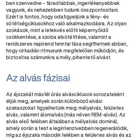
ben szenvedne – fáradtabbak, ingerlékenyebbek
vagyunk, és nehezebben tudunk összpontosítani.
Ezért is fontos, hogy odafigyeljünk a fény- és
sötétségciklusokhoz való alkalmazkodásra. Az olyan
szokások, mint a lefekvés előtti képernyőidő
csökkentése, a szoba elsötétítése, valamint a
rendszeres napirend fenntartása segíthetnek abban,
hogy cirkadián ritmusunk megfelelően működjön, és
biztosítsa számunkra a mély, pihentető alvást.
Az alvás fázisai
Az éjszakát másfél órás alvásciklusok sorozataként
éljük meg, amelyek során különböző alvási
szakaszokat figyelhetünk meg: mélyalvás, felületes
alvás, valamint álomalvás (más néven REM-alvás). Az
alvás első felében általában a mélyalvás dominál,
amely során a test a legintenzívebben regenerálódik,
míg az éjszaka második felében a felületes alvás és az