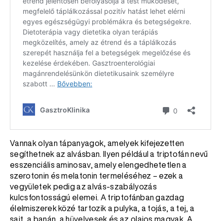
Vannak olyan tápanyagok, amelyek kifejezetten
segíthetnek az alvásban. Ilyen például a triptofán nevű
esszenciális aminosav, amely elengedhetetlen a
szerotonin és melatonin termeléséhez – ezek a
vegyületek pedig az alvás-szabályozás
kulcsfontosságú elemei. A triptofánban gazdag
élelmiszerek közé tartozik a pulyka, a tojás, a tej, a
sajt, a banán, a hüvelyesek és az olajos magvak. A