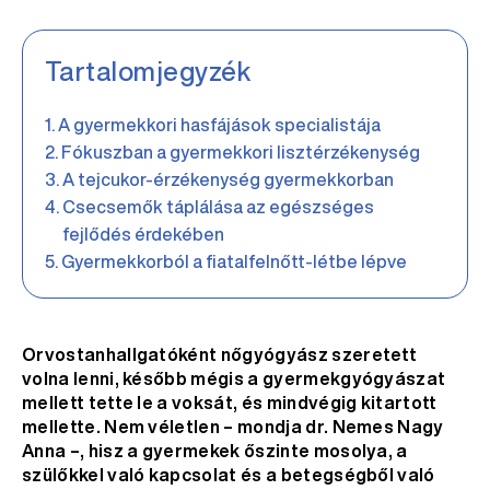
Tartalomjegyzék
A gyermekkori hasfájások specialistája
Fókuszban a gyermekkori lisztérzékenység
A tejcukor-érzékenység gyermekkorban
Csecsemők táplálása az egészséges
fejlődés érdekében
Gyermekkorból a fiatalfelnőtt-létbe lépve
Orvostanhallgatóként nőgyógyász szeretett
volna lenni, később mégis a gyermekgyógyászat
mellett tette le a voksát, és mindvégig kitartott
mellette. Nem véletlen – mondja dr. Nemes Nagy
Anna –, hisz a gyermekek őszinte mosolya, a
szülőkkel való kapcsolat és a betegségből való