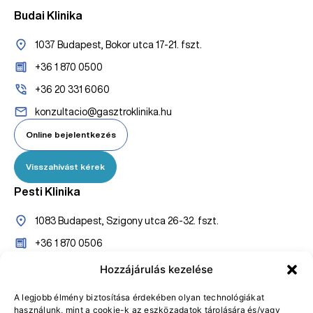
Budai Klinika
1037 Budapest, Bokor utca 17-21. fszt.
+36 1 870 0500
+36 20 331 6060
konzultacio@gasztroklinika.hu
Online bejelentkezés
Visszahívást kérek
Pesti Klinika
1083 Budapest, Szigony utca 26-32. fszt.
+36 1 870 0506
+36 20 527 7005
Hozzájárulás kezelése
konzultaciopest@gasztroklinika.hu
A legjobb élmény biztosítása érdekében olyan technológiákat
használunk, mint a cookie-k az eszközadatok tárolására és/vagy
Online bejelentkezés