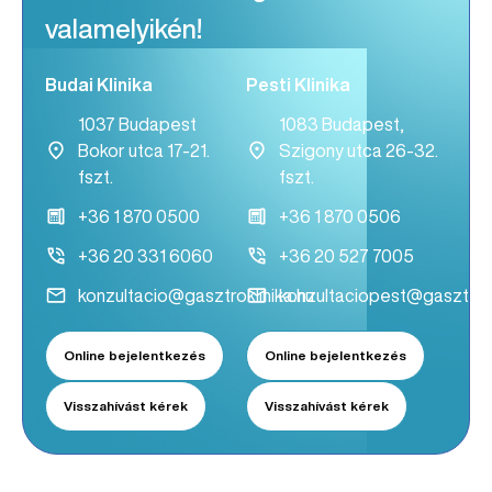
valamelyikén!
Budai Klinika
Pesti Klinika
1037 Budapest
1083 Budapest,
Bokor utca 17-21.
Szigony utca 26-32.
fszt.
fszt.
+36 1 870 0500
+36 1 870 0506
+36 20 331 6060
+36 20 527 7005
konzultacio@gasztroklinika.hu
konzultaciopest@gasztrokl
Online bejelentkezés
Online bejelentkezés
Visszahívást kérek
Visszahívást kérek