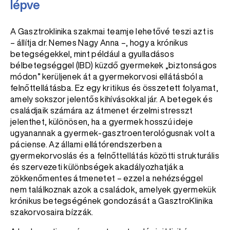
lépve
A Gasztroklinika szakmai teamje lehetővé teszi azt is
– állítja dr. Nemes Nagy Anna –, hogy a krónikus
betegségekkel, mint például a gyulladásos
bélbetegséggel (IBD) küzdő gyermekek „biztonságos
módon” kerüljenek át a gyermekorvosi ellátásból a
felnőttellátásba. Ez egy kritikus és összetett folyamat,
amely sokszor jelentős kihívásokkal jár. A betegek és
családjaik számára az átmenet érzelmi stresszt
jelenthet, különösen, ha a gyermek hosszú ideje
ugyanannak a gyermek-gasztroenterológusnak volt a
páciense. Az állami ellátórendszerben a
gyermekorvoslás és a felnőttellátás közötti strukturális
és szervezeti különbségek akadályozhatják a
zökkenőmentes átmenetet – ezzel a nehézséggel
nem találkoznak azok a családok, amelyek gyermekük
krónikus betegségének gondozását a GasztroKlinika
szakorvosaira bízzák.