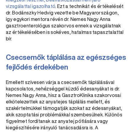
vizsgálattal igazolható
. Ezt a technikát és értékelését
dr. Bodánszky Hedvig vezette be Magyarországon,
így egykori mentora révén dr. Nemes Nagy Anna
gasztroenterológus szakorvos ennek a vizsgálatnak
az értékelésében is sokéves, hatalmas tapasztalattal
bír.
Csecsemők táplálása az egészséges
fejlődés érdekében
Emellett szívesen várja a csecsemők táplálásával
kapcsolatos, nehézséggel küzdő édesanyákat is dr.
Nemes Nagy Anna, hisz a GasztroKlinika szakorvosai
elkötelezettek az anyatejes táplálás mellett, és
szakértelmükkel támogatják azokat az édesanyákat,
akik szoptatási problémákkal szembesülnek. Különös
figyelmet fordítanak az anyatej pótlására vagy
kiegészítésére irányuló tanácsadásra is. A