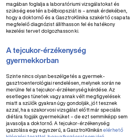
magában foglalja a laboratóriumi vizsgálatokat és
szükség esetén a bélbiopsziát is – annak érdekében,
hogy a doktornő és a GasztroKlinika szakértő csapata
megfelelő diagnózist állíthasson fel és hatékony
kezelési tervet dolgozhasson ki.
A tejcukor-érzékenység
gyermekkorban
Szinte nincs olyan beszélgetés a gyermek-
gasztroenterológiai rendelésen, melynek során ne
merülne fel a tejcukor-érzékenység kérdése. Az
esetleges tünetek vagy annak vélt megfigyelések
miatt a szülők gyakran úgy gondolják, jót tesznek
azzal, ha a szakorvosi vizsgálat előtt már speciális
diétára fogják gyermeküket – de ezt semmiképp sem
javasolja a doktornő. A tejcukor-érzékenység
igazolása egy egyszerű, a GasztroKlinikán
elérhető
kilégzési teszttel, beavatkozással nem járó