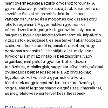
miatt gyermekükkel a szülők orvoshoz fordulnak. A
gyermekkorban jelentkező hasfájások felismerése és
kezelése összetett és nehéz feladat – mondja – a
változatos tünetek és a mögöttes okok széles körű
lehetősége miatt. A gyermekkori gyomor- és
bélrendszeri betegségek diagnosztikai folyamata
magában foglalhatja laboratóriumi tesztek, képalkotó
vizsgálatok elvégzését, és esetenként akár többszöri
szakorvosi konzultációt is, annak érdekében, hogy
pontosan azonosítsák a hasfájás okát, mely lehet
funkcionális, mint az irritábilis bélszindróma, vagy
organikus, mint például gyomor-bél rendszeri
fertőzések, ételallergiák, vagy akár súlyosabb, például
gyulladásos bélbetegség jele is. Az orvosoknak
figyelembe kell venniük a gyermek életkorát,
tüneteinek megjelenési módját és a kórelőzményt,
hogy a lehető legpontosabb diagnózist állíthassák fel,
és megfelelő kezelési tervet készíthessenek.