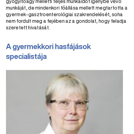
gyógyítóágy melletti teljes munkaidőt igénybe vevő
munkáját, de mindenkori főállása mellett megtartotta a
gyermek-gasztroenterológiai szakrendelését, soha
nem fordult meg a fejében az a gondolat, hogy feladja
szeretett hivatását.
A gyermekkori hasfájások
specialistája