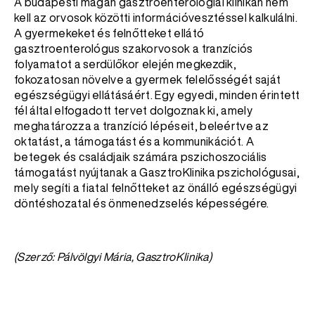
A budapesti magán gasztroenterológiai klinikán nem
kell az orvosok közötti információvesztéssel kalkulálni.
A gyermekeket és felnőtteket ellátó
gasztroenterológus szakorvosok a tranzíciós
folyamatot a serdülőkor elején megkezdik,
fokozatosan növelve a gyermek felelősségét saját
egészségügyi ellátásáért. Egy egyedi, minden érintett
fél által elfogadott tervet dolgoznak ki, amely
meghatározza a tranzíció lépéseit, beleértve az
oktatást, a támogatást és a kommunikációt. A
betegek és családjaik számára pszichoszociális
támogatást nyújtanak a GasztroKlinika pszichológusai,
mely segíti a fiatal felnőtteket az önálló egészségügyi
döntéshozatal és önmenedzselés képességére.
(Szerző: Pálvölgyi Mária, GasztroKlinika)