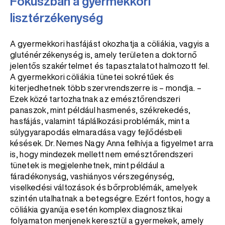
Fókuszban a gyermekkori
lisztérzékenység
A gyermekkori hasfájást okozhatja a cöliákia, vagyis a
gluténérzékenység is, amely területen a doktornő
jelentős szakértelmet és tapasztalatot halmozott fel.
A gyermekkori cöliákia tünetei sokrétűek és
kiterjedhetnek több szervrendszerre is – mondja. –
Ezek közé tartozhatnak az emésztőrendszeri
panaszok, mint például hasmenés, székrekedés,
hasfájás, valamint táplálkozási problémák, mint a
súlygyarapodás elmaradása vagy fejlődésbeli
késések. Dr. Nemes Nagy Anna felhívja a figyelmet arra
is, hogy mindezek mellett nem emésztőrendszeri
tünetek is megjelenhetnek, mint például a
fáradékonyság, vashiányos vérszegénység,
viselkedési változások és bőrproblémák, amelyek
szintén utalhatnak a betegségre. Ezért fontos, hogy a
cöliákia gyanúja esetén komplex diagnosztikai
folyamaton menjenek keresztül a gyermekek, amely