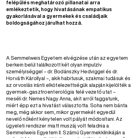
felépülés meghatározó pillanatai arra
emlékeztetik, hogy hivatásának empatikus
gyakorlásával a gyermekek és családjaik
boldogságához járulhat hozzá.
A Semmelweis Egyetem elvégzése után az egyetem
berkein belül találkozott két olyan impulzív
személyiséggel – dr. Bodánszky Hedviggel és dr.
Horváth Károllyal –, akik habitusuk, szakmai tudásuk és
az orvoslás iránti elkötelezettségük alapján kijelölték a
gyermek-gasztroenterológia felé vezető utat –
meséli dr. Nemes Nagy Anna, akit arról faggatunk,
miért épp ezt a hivatást választotta. Soha nem bánta
meg, még akkor sem, mikor gyermekét egyedül
nevelő nőként kénytelen volt pályát módosítani. Az
ügyeleti rendszer miatt muszáj volt feladnia a
Semmelweis Egyetem II. Számú Gyermekklinikáján a