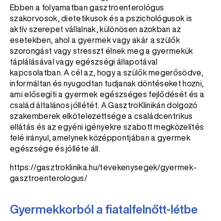
Ebben a folyamatban gasztroenterológus
szakorvosok, dietetikusok és a pszichológusok is
aktív szerepet vállalnak, különösen azokban az
esetekben, ahol a gyermek vagy akár a szülők
szorongást vagy stresszt élnek meg a gyermekük
táplálásával vagy egészségi állapotával
kapcsolatban. A cél az, hogy a szülők megerősödve,
informáltan és nyugodtan tudjanak döntéseket hozni,
ami elősegíti a gyermek egészséges fejlődését és a
család általános jóllétét. A GasztroKlinikán dolgozó
szakemberek elkötelezettsége a családcentrikus
ellátás és az egyéni igényekre szabott megközelítés
felé irányul, amelynek középpontjában a gyermek
egészsége és jólléte áll.
https://gasztroklinika.hu/tevekenysegek/gyermek-
gasztroenterologus/
Gyermekkorból a fiatalfelnőtt-létbe