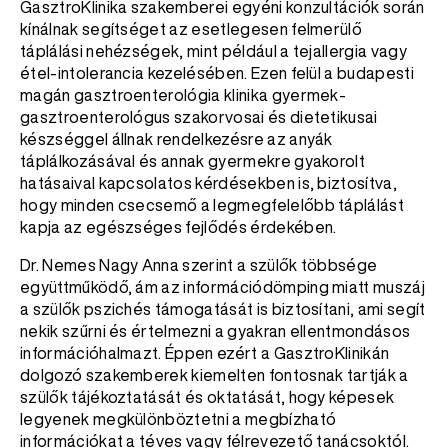
GasztroKlinika szakemberei egyéni konzultációk során
kínálnak segítséget az esetlegesen felmerülő
táplálási nehézségek, mint például a tejallergia vagy
étel-intolerancia kezelésében. Ezen felül a budapesti
magán gasztroenterológia klinika gyermek-
gasztroenterológus szakorvosai és dietetikusai
készséggel állnak rendelkezésre az anyák
táplálkozásával és annak gyermekre gyakorolt
hatásaival kapcsolatos kérdésekben is, biztosítva,
hogy minden csecsemő a legmegfelelőbb táplálást
kapja az egészséges fejlődés érdekében.
Dr. Nemes Nagy Anna szerint a szülők többsége
együttműködő, ám az információdömping miatt muszáj
a szülők pszichés támogatását is biztosítani, ami segít
nekik szűrni és értelmezni a gyakran ellentmondásos
információhalmazt. Éppen ezért a GasztroKlinikán
dolgozó szakemberek kiemelten fontosnak tartják a
szülők tájékoztatását és oktatását, hogy képesek
legyenek megkülönböztetni a megbízható
információkat a téves vagy félrevezető tanácsoktól.