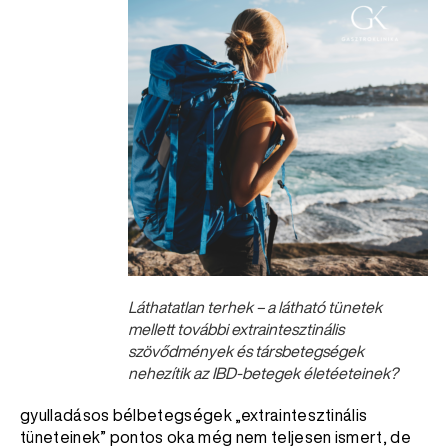
Láthatatlan terhek – a látható tünetek
mellett további extraintesztinális
szövődmények és társbetegségek
nehezítik az IBD-betegek életé
eteinek?
gyulladásos bélbetegségek „extraintesztinális
tüneteinek” pontos oka még nem teljesen ismert, de