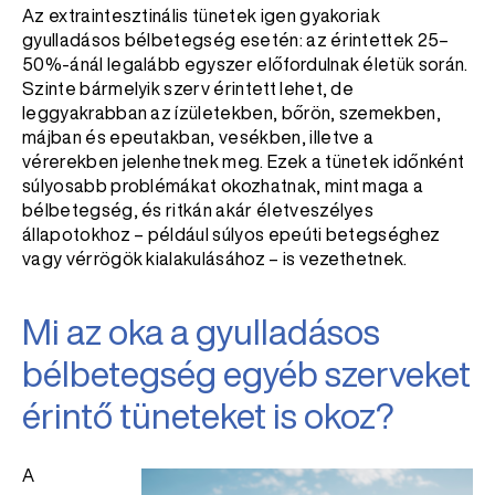
Az extraintesztinális tünetek igen gyakoriak
gyulladásos bélbetegség esetén: az érintettek 25–
50%-ánál legalább egyszer előfordulnak életük során.
Szinte bármelyik szerv érintett lehet, de
leggyakrabban az ízületekben, bőrön, szemekben,
májban és epeutakban, vesékben, illetve a
vérerekben jelenhetnek meg. Ezek a tünetek időnként
súlyosabb problémákat okozhatnak, mint maga a
bélbetegség, és ritkán akár életveszélyes
állapotokhoz – például súlyos epeúti betegséghez
vagy vérrögök kialakulásához – is vezethetnek.
Mi az oka a gyulladásos
bélbetegség egyéb szerveket
érintő tüneteket is okoz?
A