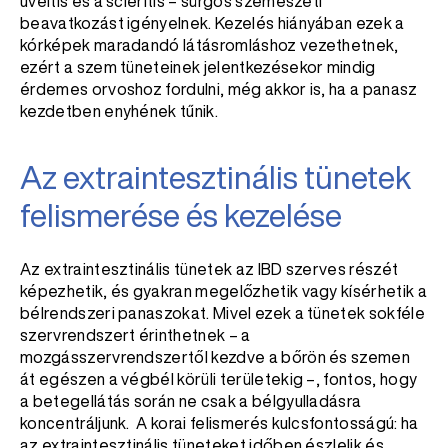
uveitis és a scleritis – sürgős szemészeti
beavatkozást igényelnek. Kezelés hiányában ezek a
kórképek maradandó látásromláshoz vezethetnek,
ezért a szem tüneteinek jelentkezésekor mindig
érdemes orvoshoz fordulni, még akkor is, ha a panasz
kezdetben enyhének tűnik.
Az extraintesztinális tünetek
felismerése és kezelése
Az extraintesztinális tünetek az IBD szerves részét
képezhetik, és gyakran megelőzhetik vagy kísérhetik a
bélrendszeri panaszokat. Mivel ezek a tünetek sokféle
szervrendszert érinthetnek – a
mozgásszervrendszertől kezdve a bőrön és szemen
át egészen a végbél körüli területekig –, fontos, hogy
a betegellátás során ne csak a bélgyulladásra
koncentráljunk. A korai felismerés kulcsfontosságú: ha
az extraintesztinális tüneteket időben észlelik és