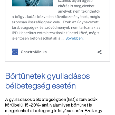
Bőrtünetek gyulladásos
bélbetegség esetén
A gyulladásos bélbetegségben (IBD) szenvedők
körülbelül 15–20%-ánál valamilyen bőrtünet is
megjelenhet a betegség lefolyása során. Ezek egy