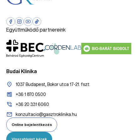
Együttműködő partnereink
Budai Klinika
1037 Budapest, Bokor utca 17-21. fszt.
+36 1 870 0500
+36 20 331 6060
konzultacio@gasztroklinika.hu
Online bejelentkezés
Visszahívást kérek