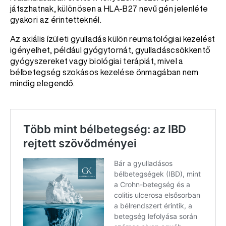
játszhatnak, különösen a HLA-B27 nevű gén jelenléte
gyakori az érintetteknél.
Az axiális ízületi gyulladás külön reumatológiai kezelést
igényelhet, például gyógytornát, gyulladáscsökkentő
gyógyszereket vagy biológiai terápiát, mivel a
bélbetegség szokásos kezelése önmagában nem
mindig elegendő.