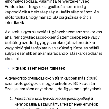
elhomályosodása, valamint a fényérzékenység.
Fontos tudni, hogy ez a gyulladás nem mindig
kapcsolódik a bélbetegség aktuális állapotához, és
előfordulhat, hogy már az IBD diagnózisa előtt is
jelentkezik.
Az uveitis gyors kezelést igényel: szemész szakorvos
által felírt gyulladáscsökkentő szemcseppekre vagy
belsőleg szedett gyógyszerekre (pl. szteroidokra
vagy biológiai terápiára) van szükség. Kezelés nélkül
súlyos esetekben akár maradandó látáskárosodást is
okozhat.
Ritkább szemészeti tünetek
A gyakoribb gyulladásokon túl ritkábban más típusú
szembetegségek is megjelenhetnek IBD kapcsán.
Ezek jellemzően enyhébbek, de figyelmet igényelnek.
Felszíni szaruhártya-károsodás (keratopathia):
a
keratopathia a szaruhártya felszínének enyhébb