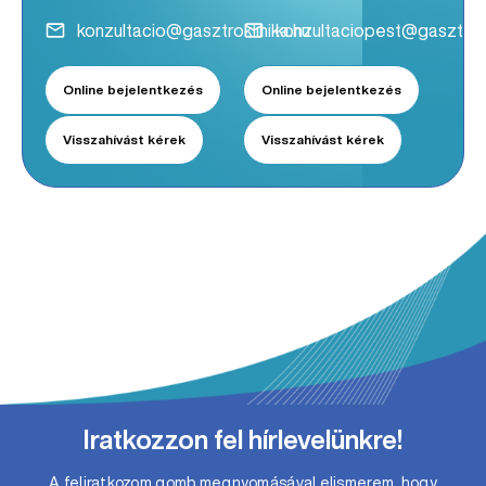
konzultacio@gasztroklinika.hu
konzultaciopest@gasztrokl
Online bejelentkezés
Online bejelentkezés
Visszahívást kérek
Visszahívást kérek
Iratkozzon fel hírlevelünkre!
A feliratkozom gomb megnyomásával elismerem, hogy