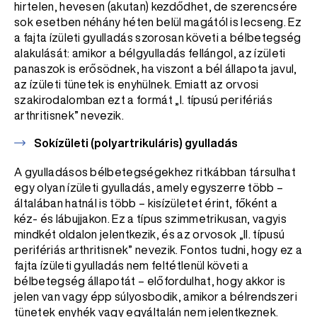
hirtelen, hevesen (akutan) kezdődhet, de szerencsére
sok esetben néhány héten belül magától is lecseng. Ez
a fajta ízületi gyulladás szorosan követi a bélbetegség
alakulását: amikor a bélgyulladás fellángol, az ízületi
panaszok is erősödnek, ha viszont a bél állapota javul,
az ízületi tünetek is enyhülnek. Emiatt az orvosi
szakirodalomban ezt a formát „I. típusú perifériás
arthritisnek” nevezik.
Sokízületi (polyartrikuláris) gyulladás
A gyulladásos bélbetegségekhez ritkábban társulhat
egy olyan ízületi gyulladás, amely egyszerre több –
általában hatnál is több – kisízületet érint, főként a
kéz- és lábujjakon. Ez a típus szimmetrikusan, vagyis
mindkét oldalon jelentkezik, és az orvosok „II. típusú
perifériás arthritisnek” nevezik. Fontos tudni, hogy ez a
fajta ízületi gyulladás nem feltétlenül követi a
bélbetegség állapotát – előfordulhat, hogy akkor is
jelen van vagy épp súlyosbodik, amikor a bélrendszeri
tünetek enyhék vagy egyáltalán nem jelentkeznek.