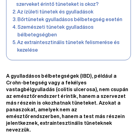
szerveket érintő tüneteket is okoz?
Az ízületi tünetek és gyulladások
Bőrtünetek gyulladásos bélbetegség esetén
Szemészeti tünetek gyulladásos
bélbetegségben
Az extraintesztinális tünetek felismerése és
kezelése
A gyulladásos bélbetegségek (IBD), például a
Crohn-betegség vagy a fekélyes
vastagbélgyulladás (colitis ulcerosa), nem csupán
az emésztőrendszert érintik, hanem a szervezet
más részein is okozhatnak tüneteket. Azokat a
panaszokat, amelyek nem az
emésztőrendszerben, hanem a test más részein
jelentkeznek, extraintesztinális tüneteknek
nevezzük.