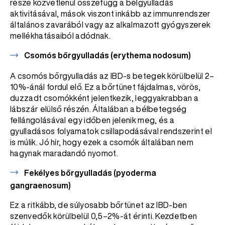
része közvetlenül összefügg a bélgyulladás
aktivitásával, mások viszont inkább az immunrendszer
általános zavarából vagy az alkalmazott gyógyszerek
mellékhatásaiból adódnak.
Csomós bőrgyulladás (erythema nodosum)
A csomós bőrgyulladás az IBD-s betegek körülbelül 2–
10%-ánál fordul elő. Ez a bőrtünet fájdalmas, vörös,
duzzadt csomókként jelentkezik, leggyakrabban a
lábszár elülső részén. Általában a bélbetegség
fellángolásával egy időben jelenik meg, és a
gyulladásos folyamatok csillapodásával rendszerint el
is múlik. Jó hír, hogy ezek a csomók általában nem
hagynak maradandó nyomot.
Fekélyes bőrgyulladás (pyoderma
gangraenosum)
Ez a ritkább, de súlyosabb bőrtünet az IBD-ben
szenvedők körülbelül 0,5–2%-át érinti. Kezdetben