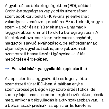
A gyulladásos bélbetegségekben (IBD), például
Crohn-betegségben vagy colitis ulcerosában
szenvedők körülbelül 5–10%-ánál jelentkezhet
valamilyen szemészeti probléma. Ez azt jelenti, hogy a
szem – a bőr és az ízületek után – a harmadik
leggyakrabban érintett terület a betegség során. A
tünetek változatosak lehetnek: vannak enyhébb,
maguktól is javuló elváltozások, de előfordulhatnak
olyan súlyos gyulladások is, amelyek azonnali
szemészeti beavatkozást igényelnek a látás
megőrzése érdekében.
Felszíni ínhártya-gyulladás (episcleritis)
Az episcleritis a leggyakoribb és legenyhébb
szemészeti tünet IBD-ben. Általában enyhe
szemvörösséget, égő vagy szúró érzést okoz, de
komoly fájdalommal nem jár. Legtöbbször akkor jelenik
meg, amikor a bélgyulladás is aktív szakaszban van. Ha
a bélpanaszok javulnak, az episcleritis tünetei is