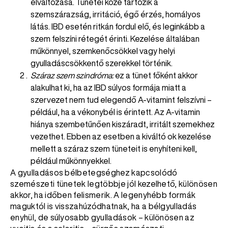
elváltozása. Tünetei közé tartozik a
szemszárazság, irritáció, égő érzés, homályos
látás. IBD esetén ritkán fordul elő, és leginkább a
szem felszíni rétegét érinti. Kezelése általában
műkönnyel, szemkenőcsökkel vagy helyi
gyulladáscsökkentő szerekkel történik.
Száraz szem szindróma:
ez a tünet főként akkor
alakulhat ki, ha az IBD súlyos formája miatt a
szervezet nem tud elegendő A-vitamint felszívni –
például, ha a vékonybél is érintett. Az A-vitamin
hiánya szembetűnően kiszáradt, irritált szemekhez
vezethet. Ebben az esetben a kiváltó ok kezelése
mellett a száraz szem tüneteit is enyhíteni kell,
például műkönnyekkel.
A gyulladásos bélbetegséghez kapcsolódó
szemészeti tünetek legtöbbje jól kezelhető, különösen
akkor, ha időben felismerik. A legenyhébb formák
maguktól is visszahúzódhatnak, ha a bélgyulladás
enyhül, de súlyosabb gyulladások – különösen az