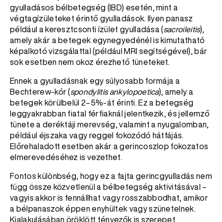
gyulladásos bélbetegség (IBD) esetén, mint a
végtagízületeket érintő gyulladások. Ilyen panasz
például a keresztcsonti ízület gyulladása (
sacroileitis
),
amely akár a betegek egynegyedénél is kimutatható
képalkotó vizsgálattal (például MRI segítségével), bár
sok esetben nem okoz érezhető tüneteket.
Ennek a gyulladásnak egy súlyosabb formája a
Bechterew-kór (
spondylitis ankylopoetica
), amely a
betegek körülbelül 2–5%-át érinti. Ez a betegség
leggyakrabban fiatal férfiaknál jelentkezik, és jellemző
tünete a deréktáji merevség, valamint a nyugalomban,
például éjszaka vagy reggel fokozódó hátfájás.
Előrehaladott esetben akár a gerincoszlop fokozatos
elmerevedéséhez is vezethet.
Fontos különbség, hogy ez a fajta gerincgyulladás nem
függ össze közvetlenül a bélbetegség aktivitásával –
vagyis akkor is fennállhat vagy rosszabbodhat, amikor
a bélpanaszok éppen enyhültek vagy szünetelnek.
Kialakulásában öröklött tényezők is szerepet