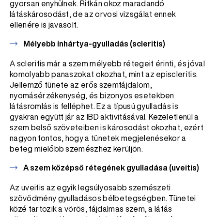
gyorsan enyhülnek. Ritkán okoz maradandó
látáskárosodást, de az orvosi vizsgálat ennek
ellenére is javasolt.
Mélyebb ínhártya-gyulladás (scleritis)
A scleritis már a szem mélyebb rétegeit érinti, és jóval
komolyabb panaszokat okozhat, mint az episcleritis.
Jellemző tünete az erős szemfájdalom,
nyomásérzékenység, és bizonyos esetekben
látásromlás is felléphet. Ez a típusú gyulladás is
gyakran együtt jár az IBD aktivitásával. Kezeletlenül a
szem belső szöveteiben is károsodást okozhat, ezért
nagyon fontos, hogy a tünetek megjelenésekor a
beteg mielőbb szemészhez kerüljön.
A szem középső rétegének gyulladása (uveitis)
Az uveitis az egyik legsúlyosabb szemészeti
szövődmény gyulladásos bélbetegségben. Tünetei
közé tartozik a vörös, fájdalmas szem, a látás