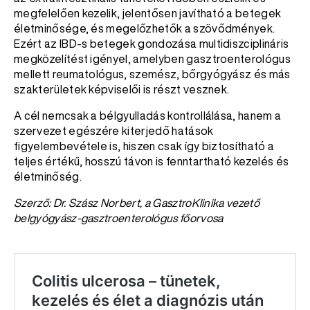
megfelelően kezelik, jelentősen javítható a betegek
életminősége, és megelőzhetők a szövődmények.
Ezért az IBD-s betegek gondozása multidiszciplináris
megközelítést igényel, amelyben gasztroenterológus
mellett reumatológus, szemész, bőrgyógyász és más
szakterületek képviselői is részt vesznek.
A cél nemcsak a bélgyulladás kontrollálása, hanem a
szervezet egészére kiterjedő hatások
figyelembevétele is, hiszen csak így biztosítható a
teljes értékű, hosszú távon is fenntartható kezelés és
életminőség.
Szerző: Dr. Szász Norbert, a GasztroKlinika vezető
belgyógyász-gasztroenterológus főorvosa