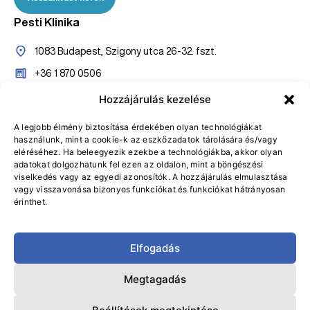
Pesti Klinika
1083 Budapest, Szigony utca 26-32. fszt.
+36 1 870 0506
+36 20 527 7005
Hozzájárulás kezelése
konzultaciopest@gasztroklinika.hu
A legjobb élmény biztosítása érdekében olyan technológiákat
használunk, mint a cookie-k az eszközadatok tárolására és/vagy
Online bejelentkezés
eléréséhez. Ha beleegyezik ezekbe a technológiákba, akkor olyan
adatokat dolgozhatunk fel ezen az oldalon, mint a böngészési
Visszahívást kérek
viselkedés vagy az egyedi azonosítók. A hozzájárulás elmulasztása
vagy visszavonása bizonyos funkciókat és funkciókat hátrányosan
érinthet.
Elfogadás
Adatvédelmi Tájékoztató
Általános Szerződési Feltételek
Megtagadás
Adatvédelmi tisztviselő