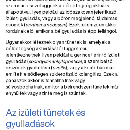
szorosan összefüggnek a bélbetegség aktuális
állapotával. Ilyen például az időszakosan jelentkező
ízületi gyulladás, vagy a bőrön megjelenő, fájdalmas
csomók (
erythema nodosum
). Ezek jellemzően akkor
fordulnak elő, amikor a bélgyulladás is épp fellángol.
Ugyanakkor léteznek olyan tünetek is, amelyek a
bélbetegség aktivitásától függetlenül
jelentkezhetnek. Ilyen például a gerincet érintő ízületi
gyulladás (
spondylitis ankylopoetica
), a szem belső
részének gyulladása (
uveitis
), vagy a korábban már
említett elsődleges szklerotizáló kolangitisz. Ezek a
panaszok akkor is fennállhatnak vagy
súlyosbodhatnak, amikor a bélrendszeri tünetek már
enyhültek vagy szinte meg is szűntek.
Az ízületi tünetek és
gyulladások