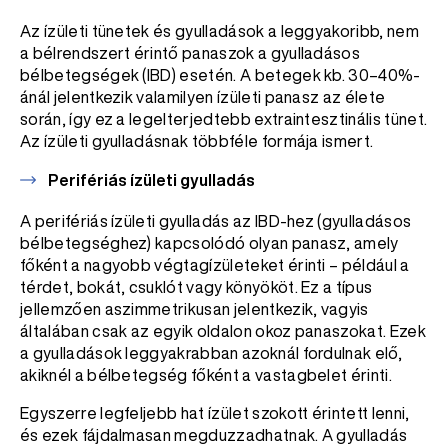
Az ízületi tünetek és gyulladások a leggyakoribb, nem
a bélrendszert érintő panaszok a gyulladásos
bélbetegségek (IBD) esetén. A betegek kb. 30–40%-
ánál jelentkezik valamilyen ízületi panasz az élete
során, így ez a legelterjedtebb extraintesztinális tünet.
Az ízületi gyulladásnak többféle formája ismert.
Perifériás ízületi gyulladás
A perifériás ízületi gyulladás az IBD-hez (gyulladásos
bélbetegséghez) kapcsolódó olyan panasz, amely
főként a nagyobb végtagízületeket érinti – például a
térdet, bokát, csuklót vagy könyököt. Ez a típus
jellemzően aszimmetrikusan jelentkezik, vagyis
általában csak az egyik oldalon okoz panaszokat. Ezek
a gyulladások leggyakrabban azoknál fordulnak elő,
akiknél a bélbetegség főként a vastagbelet érinti.
Egyszerre legfeljebb hat ízület szokott érintett lenni,
és ezek fájdalmasan megduzzadhatnak. A gyulladás