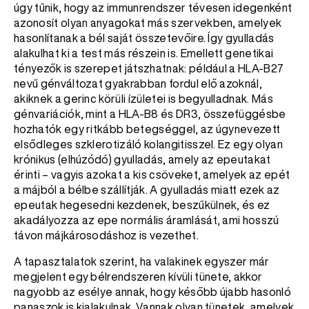
úgy tűnik, hogy az immunrendszer tévesen idegenként
azonosít olyan anyagokat más szervekben, amelyek
hasonlítanak a bél saját összetevőire. Így gyulladás
alakulhat ki a test más részein is. Emellett genetikai
tényezők is szerepet játszhatnak: például a HLA-B27
nevű génváltozat gyakrabban fordul elő azoknál,
akiknek a gerinc körüli ízületei is begyulladnak. Más
génvariációk, mint a HLA-B8 és DR3, összefüggésbe
hozhatók egy ritkább betegséggel, az úgynevezett
elsődleges szklerotizáló kolangitisszel. Ez egy olyan
krónikus (elhúzódó) gyulladás, amely az epeutakat
érinti – vagyis azokat a kis csöveket, amelyek az epét
a májból a bélbe szállítják. A gyulladás miatt ezek az
epeutak hegesedni kezdenek, beszűkülnek, és ez
akadályozza az epe normális áramlását, ami hosszú
távon májkárosodáshoz is vezethet.
A tapasztalatok szerint, ha valakinek egyszer már
megjelent egy bélrendszeren kívüli tünete, akkor
nagyobb az esélye annak, hogy később újabb hasonló
panaszok is kialakulnak. Vannak olyan tünetek, amelyek