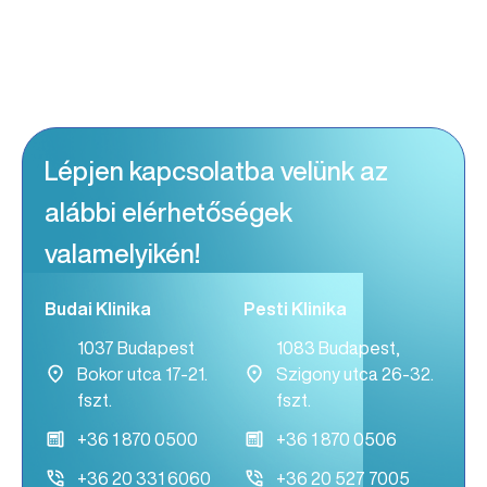
Lépjen kapcsolatba velünk az
alábbi elérhetőségek
valamelyikén!
Budai Klinika
Pesti Klinika
1037 Budapest
1083 Budapest,
Bokor utca 17-21.
Szigony utca 26-32.
fszt.
fszt.
+36 1 870 0500
+36 1 870 0506
+36 20 331 6060
+36 20 527 7005