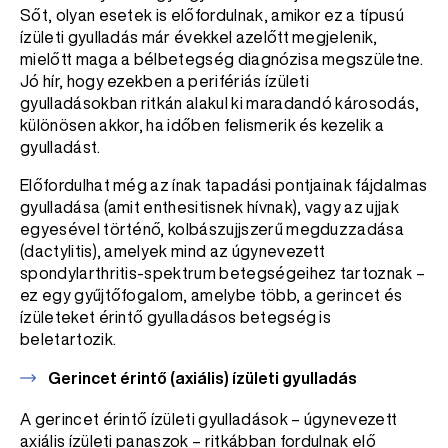
Sőt, olyan esetek is előfordulnak, amikor ez a típusú
ízületi gyulladás már évekkel azelőtt megjelenik,
mielőtt maga a bélbetegség diagnózisa megszületne.
Jó hír, hogy ezekben a perifériás ízületi
gyulladásokban ritkán alakul ki maradandó károsodás,
különösen akkor, ha időben felismerik és kezelik a
gyulladást.
Előfordulhat még az ínak tapadási pontjainak fájdalmas
gyulladása (amit enthesitisnek hívnak), vagy az ujjak
egyesével történő, kolbászujjszerű megduzzadása
(dactylitis), amelyek mind az úgynevezett
spondylarthritis-spektrum betegségeihez tartoznak –
ez egy gyűjtőfogalom, amelybe több, a gerincet és
ízületeket érintő gyulladásos betegség is
beletartozik.
Gerincet érintő (axiális) ízületi gyulladás
A gerincet érintő ízületi gyulladások – úgynevezett
axiális ízületi panaszok – ritkábban fordulnak elő