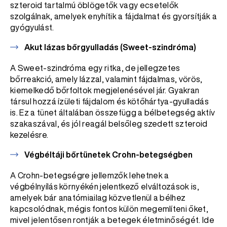
szteroid tartalmú öblögetők vagy ecsetelők
szolgálnak, amelyek enyhítik a fájdalmat és gyorsítják a
gyógyulást.
Akut lázas bőrgyulladás (Sweet-szindróma)
A Sweet-szindróma egy ritka, de jellegzetes
bőrreakció, amely lázzal, valamint fájdalmas, vörös,
kiemelkedő bőrfoltok megjelenésével jár. Gyakran
társul hozzá ízületi fájdalom és kötőhártya-gyulladás
is. Ez a tünet általában összefügg a bélbetegség aktív
szakaszával, és jól reagál belsőleg szedett szteroid
kezelésre.
Végbéltáji bőrtünetek Crohn-betegségben
A Crohn-betegségre jellemzők lehetnek a
végbélnyílás környékén jelentkező elváltozások is,
amelyek bár anatómiailag közvetlenül a bélhez
kapcsolódnak, mégis fontos külön megemlíteni őket,
mivel jelentősen rontják a betegek életminőségét. Ide