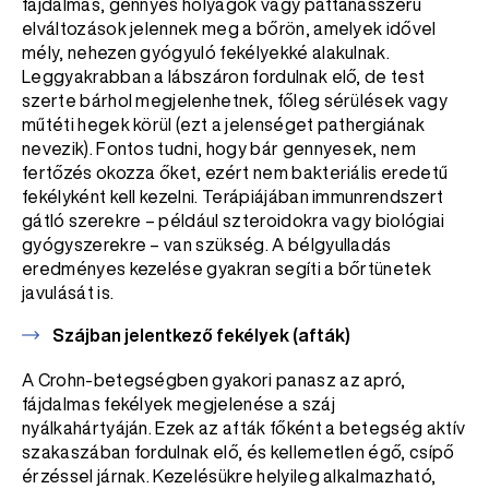
fájdalmas, gennyes hólyagok vagy pattanásszerű
elváltozások jelennek meg a bőrön, amelyek idővel
mély, nehezen gyógyuló fekélyekké alakulnak.
Leggyakrabban a lábszáron fordulnak elő, de test
szerte bárhol megjelenhetnek, főleg sérülések vagy
műtéti hegek körül (ezt a jelenséget pathergiának
nevezik). Fontos tudni, hogy bár gennyesek, nem
fertőzés okozza őket, ezért nem bakteriális eredetű
fekélyként kell kezelni. Terápiájában immunrendszert
gátló szerekre – például szteroidokra vagy biológiai
gyógyszerekre – van szükség. A bélgyulladás
eredményes kezelése gyakran segíti a bőrtünetek
javulását is.
Szájban jelentkező fekélyek (afták)
A Crohn-betegségben gyakori panasz az apró,
fájdalmas fekélyek megjelenése a száj
nyálkahártyáján. Ezek az afták főként a betegség aktív
szakaszában fordulnak elő, és kellemetlen égő, csípő
érzéssel járnak. Kezelésükre helyileg alkalmazható,