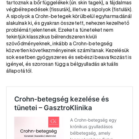
tartoznak a bőrfüggelékek (ún. skin tagek), a fájdalmas
végbélrepedések (fissurák), illetve a sipolyok (fistulák).
A sipolyok a Crohn-betegek körülbelül egyharmadánál
alakulnak ki, és gyakran összetett, nehezen kezelhető
problémát jelentenek. Ezeket a tüneteket nem
tekintjük klasszikus bélrendszeren kívüli
szövődményeknek, inkább a Crohn-betegség
közvetlen következményeinek számítanak. Kezelésük
sok esetben gyógyszeres és sebészi beavatkozást is
igényel, és szorosan függ a bélgyulladás aktuális
állapotától.