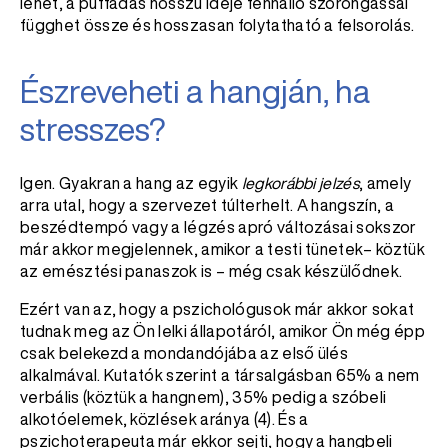
lehet, a puffadás hosszú ideje fennálló szorongással
függhet össze és hosszasan folytatható a felsorolás.
Észreveheti a hangján, ha
stresszes?
Igen. Gyakran a hang az egyik
legkorábbi jelzés
, amely
arra utal, hogy a szervezet túlterhelt. A hangszín, a
beszédtempó vagy a légzés apró változásai sokszor
már akkor megjelennek, amikor a testi tünetek– köztük
az emésztési panaszok is – még csak készülődnek.
Ezért van az, hogy a pszichológusok már akkor sokat
tudnak meg az Ön lelki állapotáról, amikor Ön még épp
csak belekezd a mondandójába az első ülés
alkalmával. Kutatók szerint a társalgásban 65% a nem
verbális (köztük a hangnem), 35% pedig a szóbeli
alkotóelemek, közlések aránya (4). És a
pszichoterapeuta már ekkor sejti, hogy a hangbeli