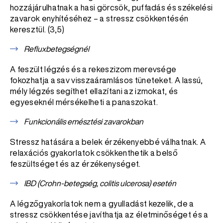
hozzájárulhatnak a hasi görcsök, puffadás és székelési
zavarok enyhítéséhez – a stressz csökkentésén
keresztül. (3,5)
Refluxbetegségnél
A feszült légzés és a rekeszizom merevsége
fokozhatja a sav visszaáramlásos tüneteket. A lassú,
mély légzés segíthet ellazítani az izmokat, és
egyeseknél mérsékelheti a panaszokat.
Funkcionális emésztési zavarokban
Stressz hatására a belek érzékenyebbé válhatnak. A
relaxációs gyakorlatok csökkenthetik a belső
feszültséget és az érzékenységet.
IBD (Crohn-betegség, colitis ulcerosa) esetén
A légzőgyakorlatok nem a gyulladást kezelik, de a
stressz csökkentése javíthatja az életminőséget és a