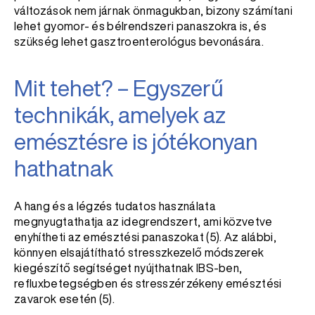
változások nem járnak önmagukban, bizony számítani
lehet gyomor- és bélrendszeri panaszokra is, és
szükség lehet gasztroenterológus bevonására.
Mit tehet? – Egyszerű
technikák, amelyek az
emésztésre is jótékonyan
hathatnak
A hang és a légzés tudatos használata
megnyugtathatja az idegrendszert, ami közvetve
enyhítheti az emésztési panaszokat (5). Az alábbi,
könnyen elsajátítható stresszkezelő módszerek
kiegészítő segítséget nyújthatnak IBS-ben,
refluxbetegségben és stresszérzékeny emésztési
zavarok esetén (5).