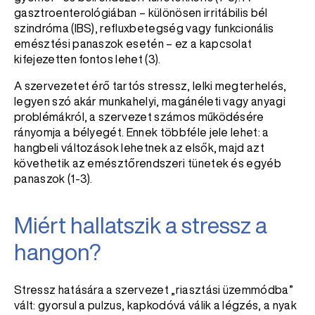
gasztroenterológiában – különösen irritábilis bél
szindróma (IBS), refluxbetegség vagy funkcionális
emésztési panaszok esetén – ez a kapcsolat
kifejezetten fontos lehet (3).
A szervezetet érő tartós stressz, lelki megterhelés,
legyen szó akár munkahelyi, magánéleti vagy anyagi
problémákról, a szervezet számos működésére
rányomja a bélyegét. Ennek többféle jele lehet: a
hangbeli változások lehetnek az elsők, majd azt
követhetik az emésztőrendszeri tünetek és egyéb
panaszok (1-3).
Miért hallatszik a stressz a
hangon?
Stressz hatására a szervezet „riasztási üzemmódba”
vált: gyorsul a pulzus, kapkodóvá válik a légzés, a nyak