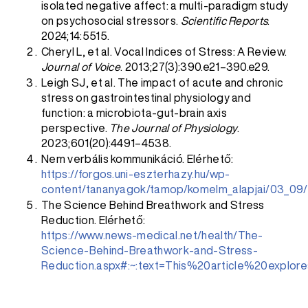
isolated negative affect: a multi-paradigm study
on psychosocial stressors.
Scientific Reports
.
2024;14:5515.
Cheryl L, et al. Vocal Indices of Stress: A Review.
Journal of Voice
. 2013;27(3):390.e21–390.e29.
Leigh SJ, et al. The impact of acute and chronic
stress on gastrointestinal physiology and
function: a microbiota-gut-brain axis
perspective.
The Journal of Physiology
.
2023;601(20):4491–4538.
Nem verbális kommunikáció. Elérhető:
https://forgos.uni-eszterhazy.hu/wp-
content/tananyagok/tamop/komelm_alapjai/03_09/
The Science Behind Breathwork and Stress
Reduction. Elérhető:
https://www.news-medical.net/health/The-
Science-Behind-Breathwork-and-Stress-
Reduction.aspx#:~:text=This%20article%20ex