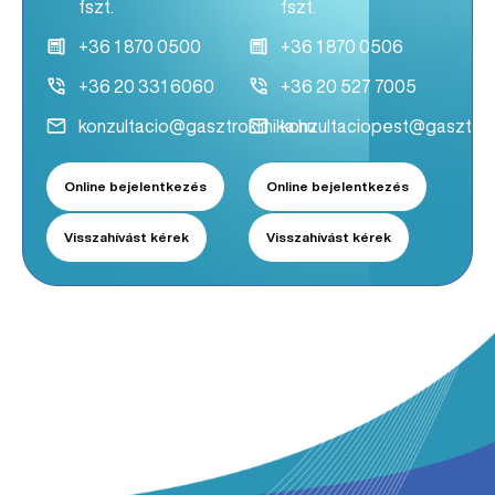
fszt.
fszt.
+36 1 870 0500
+36 1 870 0506
+36 20 331 6060
+36 20 527 7005
konzultacio@gasztroklinika.hu
konzultaciopest@gasztrokl
Online bejelentkezés
Online bejelentkezés
Visszahívást kérek
Visszahívást kérek