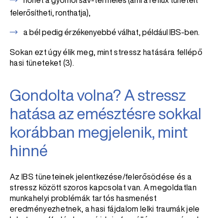
nőhet a gyomorsav-termelés (ami a reflux tüneteit
felerősítheti, ronthatja),
a bél pedig érzékenyebbé válhat, például IBS-ben.
Sokan ezt úgy élik meg, mint stressz hatására fellépő
hasi tüneteket (3).
Gondolta volna? A stressz
hatása az emésztésre sokkal
korábban megjelenik, mint
hinné
Az IBS tüneteinek jelentkezése/felerősödése és a
stressz között szoros kapcsolat van. A megoldatlan
munkahelyi problémák tartós hasmenést
eredményezhetnek, a hasi fájdalom lelki traumák jele