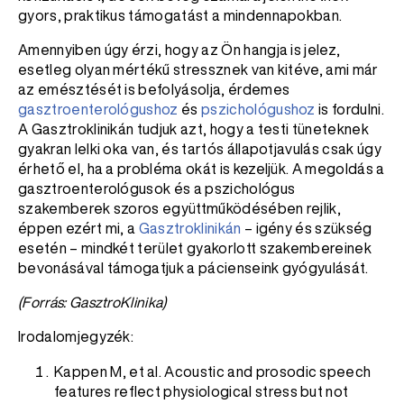
gyors, praktikus támogatást a mindennapokban.
Amennyiben úgy érzi, hogy az Ön hangja is jelez,
esetleg olyan mértékű stressznek van kitéve, ami már
az emésztését is befolyásolja, érdemes
gasztroenterológushoz
és
pszichológushoz
is fordulni.
A Gasztroklinikán tudjuk azt, hogy a testi tüneteknek
gyakran lelki oka van, és tartós állapotjavulás csak úgy
érhető el, ha a probléma okát is kezeljük. A megoldás a
gasztroenterológusok és a pszichológus
szakemberek szoros együttműködésében rejlik,
éppen ezért mi, a
Gasztroklinikán
– igény és szükség
esetén – mindkét terület gyakorlott szakembereinek
bevonásával támogatjuk a pácienseink gyógyulását.
(Forrás: GasztroKlinika)
Irodalomjegyzék:
Kappen M, et al. Acoustic and prosodic speech
features reflect physiological stress but not