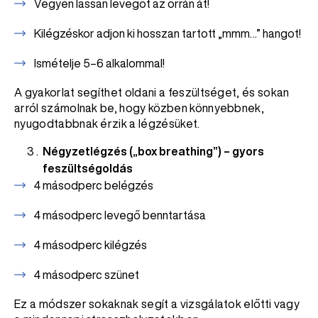
Vegyen lassan levegőt az orrán át!
Kilégzéskor adjon ki hosszan tartott „mmm…” hangot!
Ismételje 5–6 alkalommal!
A gyakorlat segíthet oldani a feszültséget, és sokan
arról számolnak be, hogy közben könnyebbnek,
nyugodtabbnak érzik a légzésüket.
Négyzetlégzés („box breathing”) – gyors
feszültségoldás
4 másodperc belégzés
4 másodperc levegő benntartása
4 másodperc kilégzés
4 másodperc szünet
Ez a módszer sokaknak segít a vizsgálatok előtti vagy