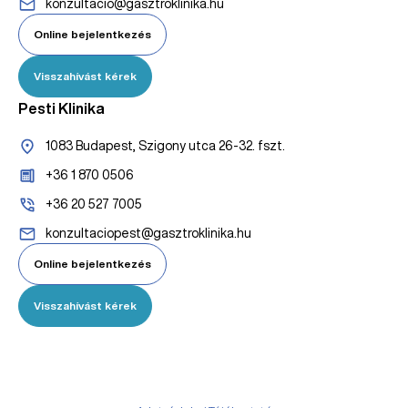
konzultacio@gasztroklinika.hu
Online bejelentkezés
Visszahívást kérek
Pesti Klinika
1083 Budapest, Szigony utca 26-32. fszt.
+36 1 870 0506
+36 20 527 7005
konzultaciopest@gasztroklinika.hu
Online bejelentkezés
Visszahívást kérek