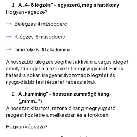
A „4–6 légzés” – egyszerű, mégis hatékony
Hogyan végezze?
Belégzés: 4 másodperc
Kilégzés: 6 másodperc
Ismételje 8–10 alkalommal
A hosszabb kilégzés segíthet aktiválni a vagus ideget,
amely támogatja a szervezet megnyugvását. Ennek
hatására sokan kiegyensúlyozottabb légzést és
nyugodtabb testi érzetet tapasztalnak.
A „humming” – hosszan zümmögő hang
(„mmm…”)
A hosszan kitartott, rezonáló hang megnyugtató
rezgést hoz létre a mellkasban és a torokban.
Hogyan végezze?