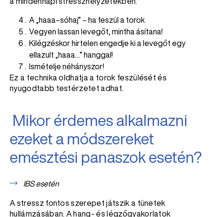
a mindennapi stresszhelyzetekben.
A „haaa–sóhaj” – ha feszül a torok
Vegyen lassan levegőt, mintha ásítana!
Kilégzéskor hirtelen engedje ki a levegőt egy
ellazult „haaa…” hanggal!
Ismételje néhányszor!
Ez a technika oldhatja a torok feszülését és
nyugodtabb testérzetet adhat.
Mikor érdemes alkalmazni
ezeket a módszereket
emésztési panaszok esetén?
IBS esetén
A stressz fontos szerepet játszik a tünetek
hullámzásában. A hang- és légzőgyakorlatok