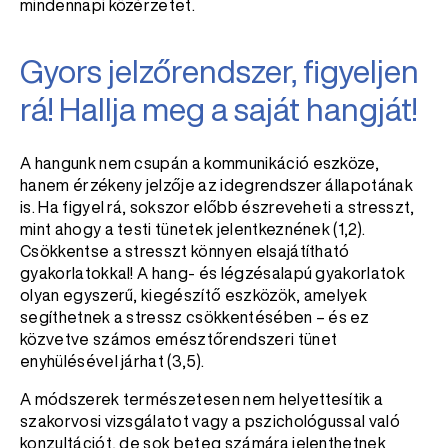
mindennapi közérzetet.
Gyors jelzőrendszer, figyeljen
rá! Hallja meg a saját hangját!
A hangunk nem csupán a kommunikáció eszköze,
hanem érzékeny jelzője az idegrendszer állapotának
is. Ha figyel rá, sokszor előbb észreveheti a stresszt,
mint ahogy a testi tünetek jelentkeznének (1,2).
Csökkentse a stresszt könnyen elsajátítható
gyakorlatokkal! A hang- és légzésalapú gyakorlatok
olyan egyszerű, kiegészítő eszközök, amelyek
segíthetnek a stressz csökkentésében – és ez
közvetve számos emésztőrendszeri tünet
enyhülésével járhat (3,5).
A módszerek természetesen nem helyettesítik a
szakorvosi vizsgálatot vagy a pszichológussal való
konzultációt, de sok beteg számára jelenthetnek