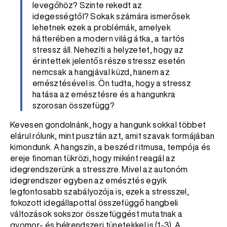
levegőhöz? Szinte rekedt az
idegességtől? Sokak számára ismerősek
lehetnek ezek a problémák, amelyek
hátterében a modern világ átka, a tartós
stressz áll. Nehezíti a helyzetet, hogy az
érintettek jelentős része stressz esetén
nemcsak a hangjával küzd, hanem az
emésztésével is. Ön tudta, hogy a stressz
hatása az emésztésre és a hangunkra
szorosan összefügg?
Kevesen gondolnánk, hogy a hangunk sokkal többet
elárul rólunk, mint pusztán azt, amit szavak formájában
kimondunk. A hangszín, a beszéd ritmusa, tempója és
ereje finoman tükrözi, hogy miként reagál az
idegrendszerünk a stresszre. Mivel az autonóm
idegrendszer egyben az emésztés egyik
legfontosabb szabályozója is, ezek a stresszel,
fokozott idegállapottal összefüggő hangbeli
változások sokszor összefüggést mutatnak a
gyomor- és bélrendszeri tünetekkel is (1-3). A