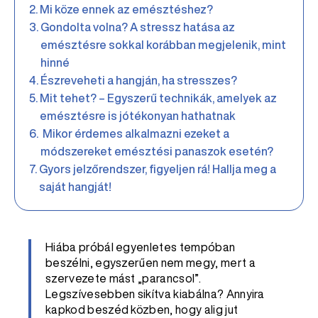
Mi köze ennek az emésztéshez?
Gondolta volna? A stressz hatása az
emésztésre sokkal korábban megjelenik, mint
hinné
Észreveheti a hangján, ha stresszes?
Mit tehet? – Egyszerű technikák, amelyek az
emésztésre is jótékonyan hathatnak
Mikor érdemes alkalmazni ezeket a
módszereket emésztési panaszok esetén?
Gyors jelzőrendszer, figyeljen rá! Hallja meg a
saját hangját!
Hiába próbál egyenletes tempóban
beszélni, egyszerűen nem megy, mert a
szervezete mást „parancsol”.
Legszívesebben sikítva kiabálna? Annyira
kapkod beszéd közben, hogy alig jut