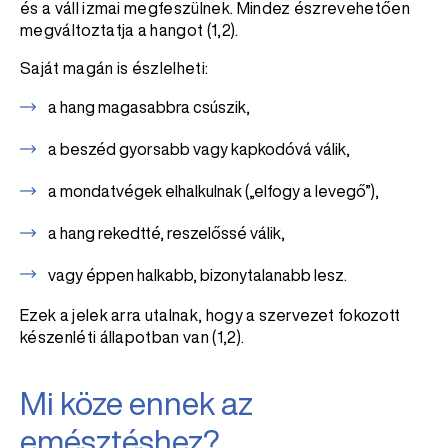
és a váll izmai megfeszülnek. Mindez észrevehetően
megváltoztatja a hangot (1,2).
Saját magán is észlelheti:
a hang magasabbra csúszik,
a beszéd gyorsabb vagy kapkodóvá válik,
a mondatvégek elhalkulnak („elfogy a levegő”),
a hang rekedtté, reszelőssé válik,
vagy éppen halkabb, bizonytalanabb lesz.
Ezek a jelek arra utalnak, hogy a szervezet fokozott
készenléti állapotban van (1,2).
Mi köze ennek az
emésztéshez?