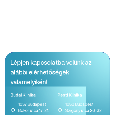
Lépjen kapcsolatba velünk az
alábbi elérhetőségek
valamelyikén!
Budai Klinika
Pesti Klinika
1037 Budapest
1083 Budapest,
Bokor utca 17-21.
Szigony utca 26-32.