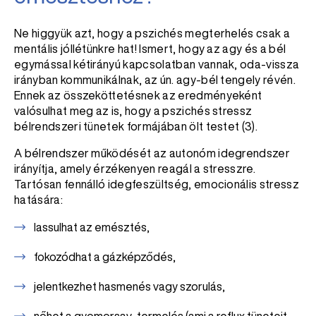
Ne higgyük azt, hogy a pszichés megterhelés csak a
mentális jóllétünkre hat! Ismert, hogy az agy és a bél
egymással kétirányú kapcsolatban vannak, oda-vissza
irányban kommunikálnak, az ún. agy-bél tengely révén.
Ennek az összeköttetésnek az eredményeként
valósulhat meg az is, hogy a pszichés stressz
bélrendszeri tünetek formájában ölt testet (3).
A bélrendszer működését az autonóm idegrendszer
irányítja, amely érzékenyen reagál a stresszre.
Tartósan fennálló idegfeszültség, emocionális stressz
hatására:
lassulhat az emésztés,
fokozódhat a gázképződés,
jelentkezhet hasmenés vagy szorulás,