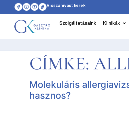
Visszahívást kérek
Szolgáltatásaink
Klinikák
CÍMKE:
ALL
Molekuláris allergiaviz
hasznos?