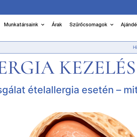
Munkatársaink
Árak
Szűrőcsomagok
Ajándé
H
ERGIA KEZELÉS
sgálat ételallergia esetén – m