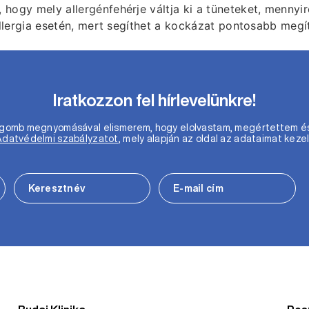
ogy mely allergénfehérje váltja ki a tüneteket, mennyire
allergia esetén, mert segíthet a kockázat pontosabb megí
Iratkozzon fel hírlevelünkre!
m gomb megnyomásával elismerem, hogy elolvastam, megértettem é
Adatvédelmi szabályzatot
, mely alapján az oldal az adataimat kezel