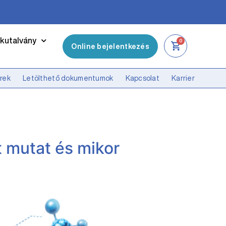
kutalvány
0
Online bejelentkezés
írek
Letölthető dokumentumok
Kapcsolat
Karrier
it mutat és mikor