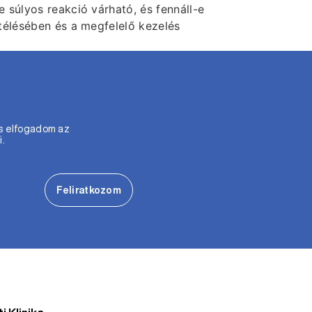
 súlyos reakció várható, és fennáll-e
télésében és a megfelelő kezelés
s elfogadom az
i.
Feliratkozom