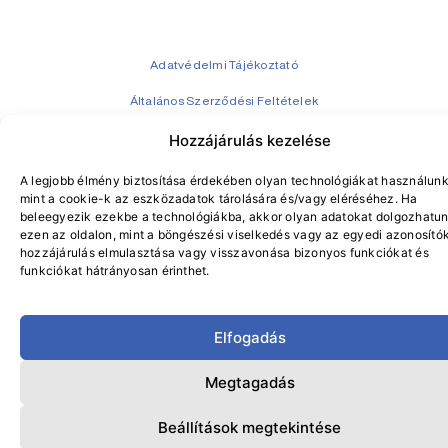
Adatvédelmi Tájékoztató
Általános Szerződési Feltételek
Adatvédelmi tisztviselő
Hozzájárulás kezelése
© GASZTROKLINIKA 2024 – Minden jog fenntartva.
A legjobb élmény biztosítása érdekében olyan technológiákat használunk
mint a cookie-k az eszközadatok tárolására és/vagy eléréséhez. Ha
beleegyezik ezekbe a technológiákba, akkor olyan adatokat dolgozhatun
ezen az oldalon, mint a böngészési viselkedés vagy az egyedi azonosítók
hozzájárulás elmulasztása vagy visszavonása bizonyos funkciókat és
funkciókat hátrányosan érinthet.
Elfogadás
Megtagadás
Beállítások megtekintése