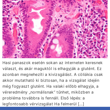
Hasi panaszok esetén sokan az interneten keresnek
választ, és akár maguktól is elhagyják a glutént. Ez
azonban megnehezíti a kivizsgálást. A cöliákia csak
akkor mutatható ki biztosan, ha a vizsgálat idején
még fogyaszt glutént. Ha valaki előbb elhagyja, a
véreredmény „normálisnak” tűnhet, miközben a
probléma továbbra is fennáll. Első lépés: a
legfontosabb vérvizsgálat Ha felmerül […]