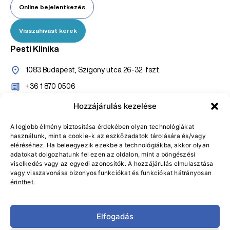
Online bejelentkezés
Visszahívást kérek
Pesti Klinika
1083 Budapest, Szigony utca 26-32. fszt.
+36 1 870 0506
+36 20 527 7005
Hozzájárulás kezelése
konzultaciopest@gasztroklinika.hu
A legjobb élmény biztosítása érdekében olyan technológiákat
használunk, mint a cookie-k az eszközadatok tárolására és/vagy
Online bejelentkezés
eléréséhez. Ha beleegyezik ezekbe a technológiákba, akkor olyan
adatokat dolgozhatunk fel ezen az oldalon, mint a böngészési
Visszahívást kérek
viselkedés vagy az egyedi azonosítók. A hozzájárulás elmulasztása
vagy visszavonása bizonyos funkciókat és funkciókat hátrányosan
érinthet.
Elfogadás
Adatvédelmi Tájékoztató