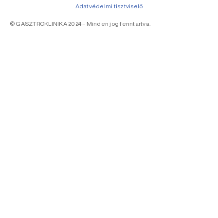
Adatvédelmi tisztviselő
© GASZTROKLINIKA 2024 – Minden jog fenntartva.