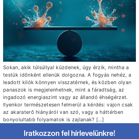
Sokan, akik túlsúllyal küzdenek, úgy érzik, mintha a
testük időnként ellenük dolgozna. A fogyás nehéz, a
leadott kilók könnyen visszatérnek, és közben olyan
panaszok is megjelenhetnek, mint a fáradtság, az
ingadozó energiaszint vagy az állandó éhségérzet.
Ilyenkor természetesen felmerül a kérdés: vajon csak
az akaraterő hiányáról van szó, vagy a háttérben
bonyolultabb folyamatok is zajlanak? […]
Iratkozzon fel hírlevelünkre!