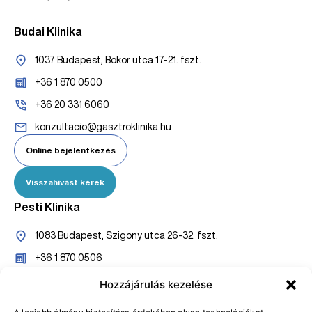
Budai Klinika
1037 Budapest, Bokor utca 17-21. fszt.
+36 1 870 0500
+36 20 331 6060
konzultacio@gasztroklinika.hu
Online bejelentkezés
Visszahívást kérek
Pesti Klinika
1083 Budapest, Szigony utca 26-32. fszt.
+36 1 870 0506
+36 20 527 7005
Hozzájárulás kezelése
konzultaciopest@gasztroklinika.hu