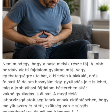
Nem mindegy, hogy a hasa melyik része fáj. A jobb
bordaív alatti fájdalom gyakran máj- vagy
epebetegségre utalhat, a hirtelen kialakuló, erős
felhasi fájdalom hasnyálmirigy-gyulladás jele is lehet,
míg a jobb alhasi fájdalom hátterében akár
vakbélgyulladás is állhat. A megfelelő
laborvizsgálatok segítenek annak eldöntésében, hogy
melyik szerv érintett, szükség van-e sürgős
beavatkozásra, és milyen irányban […]