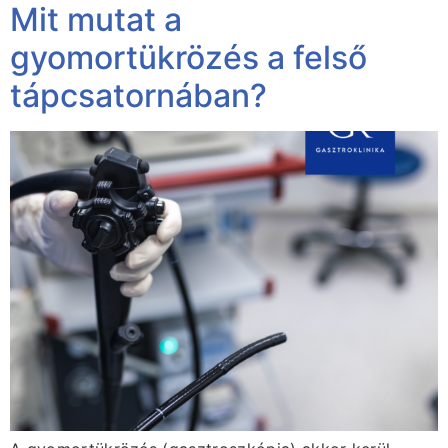
Mit mutat a
gyomortükrözés a felső
tápcsatornában?