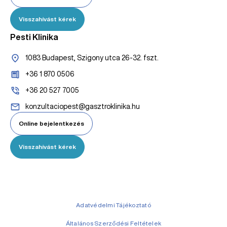
Visszahívást kérek
Pesti Klinika
1083 Budapest, Szigony utca 26-32. fszt.
+36 1 870 0506
+36 20 527 7005
konzultaciopest@gasztroklinika.hu
Online bejelentkezés
Visszahívást kérek
Adatvédelmi Tájékoztató
Általános Szerződési Feltételek