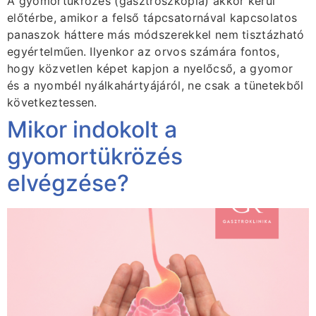
A gyomortükrözés (gasztroszkópia) akkor kerül
előtérbe, amikor a felső tápcsatornával kapcsolatos
panaszok háttere más módszerekkel nem tisztázható
egyértelműen. Ilyenkor az orvos számára fontos,
hogy közvetlen képet kapjon a nyelőcső, a gyomor
és a nyombél nyálkahártyájáról, ne csak a tünetekből
következtessen.
Mikor indokolt a
gyomortükrözés
elvégzése?