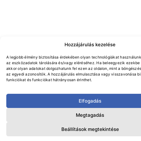
Hozzájárulás kezelése
A legjobb élmény biztosítása érdekében olyan technológiákat használunk
az eszközadatok tárolására és/vagy eléréséhez. Ha beleegyezik ezekbe 
akkor olyan adatokat dolgozhatunk fel ezen az oldalon, mint a böngészés
az egyedi azonosítók. A hozzájárulás elmulasztása vagy visszavonása b
funkciókat és funkciókat hátrányosan érinthet.
Elfogadás
Megtagadás
Beállítások megtekintése