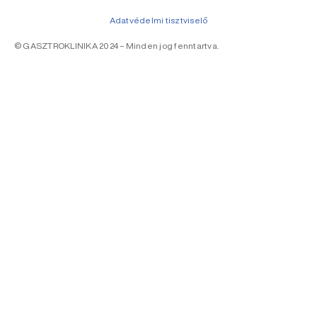
Adatvédelmi tisztviselő
© GASZTROKLINIKA 2024 – Minden jog fenntartva.