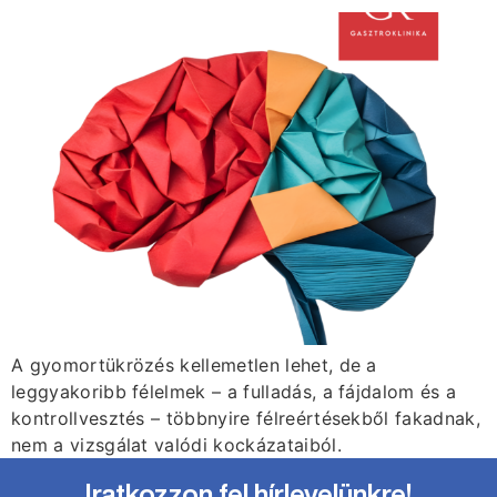
A gyomortükrözés kellemetlen lehet, de a
leggyakoribb félelmek – a fulladás, a fájdalom és a
kontrollvesztés – többnyire félreértésekből fakadnak,
nem a vizsgálat valódi kockázataiból.
Iratkozzon fel hírlevelünkre!