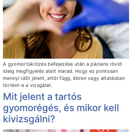
A gyomortükrözés befejezése után a páciens rövid
ideig megfigyelés alatt marad. Hogy ez pontosan
mennyi időt jelent, attól függ, ébren vagy altatásban
történt-e a vizsgálat.
Mit jelent a tartós
gyomorégés, és mikor kell
kivizsgálni?