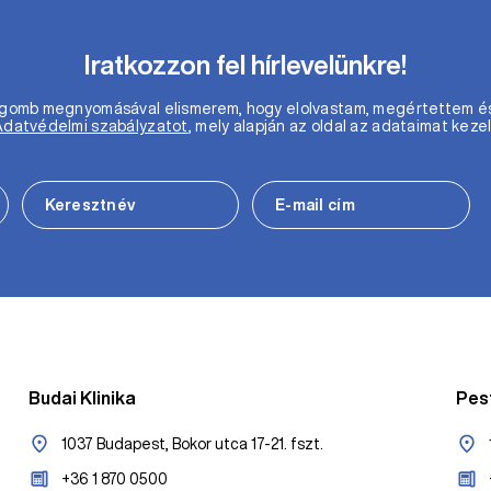
Iratkozzon fel hírlevelünkre!
m gomb megnyomásával elismerem, hogy elolvastam, megértettem é
Adatvédelmi szabályzatot
, mely alapján az oldal az adataimat kezel
Budai Klinika
Pest
1037 Budapest, Bokor utca 17-21. fszt.
+36 1 870 0500