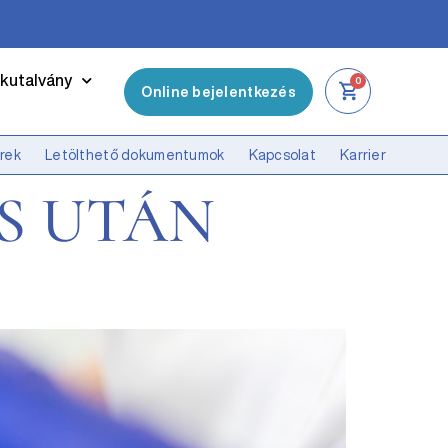
kutalvány
0
Online bejelentkezés
írek
Letölthető dokumentumok
Kapcsolat
Karrier
S UTÁN