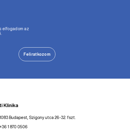
s elfogadom az
i.
Feliratkozom
i Klinika
1083 Budapest, Szigony utca 26-32. fszt.
+36 1 870 0506