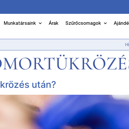
Munkatársaink
Árak
Szűrőcsomagok
Ajándé
H
OMORTÜKRÖZÉ
ükrözés után?