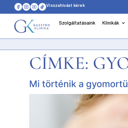
Visszahívást kérek
Szolgáltatásaink
Klinikák
CÍMKE:
GY
Mi történik a gyomort