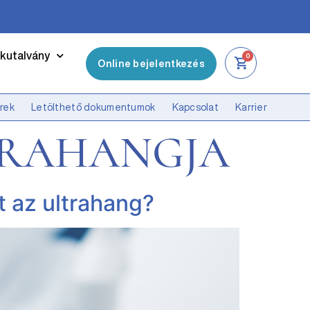
kutalvány
0
Online bejelentkezés
írek
Letölthető dokumentumok
Kapcsolat
Karrier
TRAHANGJA
t az ultrahang?