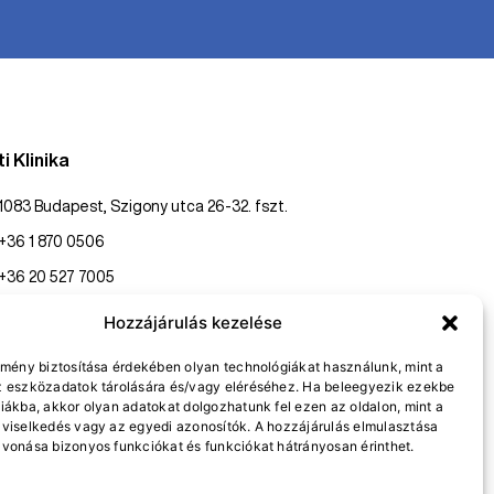
i Klinika
1083 Budapest, Szigony utca 26-32. fszt.
+36 1 870 0506
+36 20 527 7005
konzultaciopest@gasztroklinika.hu
Hozzájárulás kezelése
lmény biztosítása érdekében olyan technológiákat használunk, mint a
z eszközadatok tárolására és/vagy eléréséhez. Ha beleegyezik ezekbe
nline bejelentkezés
Visszahívást kérek
iákba, akkor olyan adatokat dolgozhatunk fel ezen az oldalon, mint a
viselkedés vagy az egyedi azonosítók. A hozzájárulás elmulasztása
vonása bizonyos funkciókat és funkciókat hátrányosan érinthet.