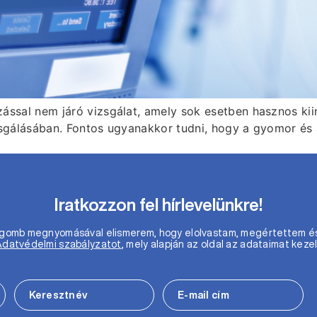
zással nem járó vizsgálat, amely sok esetben hasznos k
zsgálásában. Fontos ugyanakkor tudni, hogy a gyomor és a
Iratkozzon fel hírlevelünkre!
m gomb megnyomásával elismerem, hogy elolvastam, megértettem é
Adatvédelmi szabályzatot
, mely alapján az oldal az adataimat kezel