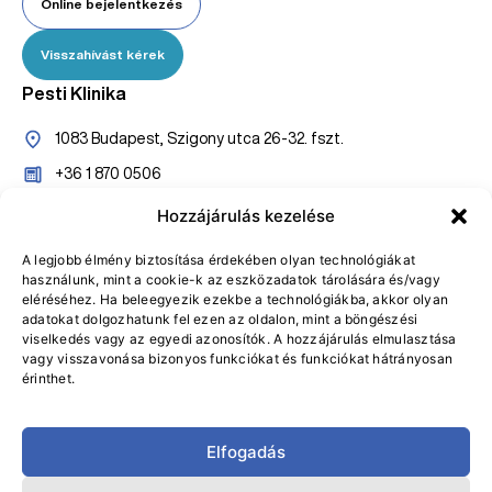
Online bejelentkezés
Visszahívást kérek
Pesti Klinika
1083 Budapest, Szigony utca 26-32. fszt.
+36 1 870 0506
+36 20 527 7005
Hozzájárulás kezelése
konzultaciopest@gasztroklinika.hu
A legjobb élmény biztosítása érdekében olyan technológiákat
használunk, mint a cookie-k az eszközadatok tárolására és/vagy
Online bejelentkezés
eléréséhez. Ha beleegyezik ezekbe a technológiákba, akkor olyan
adatokat dolgozhatunk fel ezen az oldalon, mint a böngészési
Visszahívást kérek
viselkedés vagy az egyedi azonosítók. A hozzájárulás elmulasztása
vagy visszavonása bizonyos funkciókat és funkciókat hátrányosan
érinthet.
Elfogadás
Adatvédelmi Tájékoztató