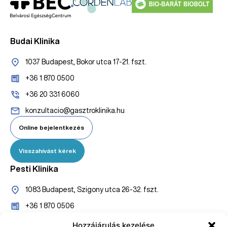
Budai Klinika
1037 Budapest, Bokor utca 17-21. fszt.
+36 1 870 0500
+36 20 331 6060
konzultacio@gasztroklinika.hu
Online bejelentkezés
Visszahívást kérek
Pesti Klinika
1083 Budapest, Szigony utca 26-32. fszt.
+36 1 870 0506
+36 20 527 7005
Hozzájárulás kezelése