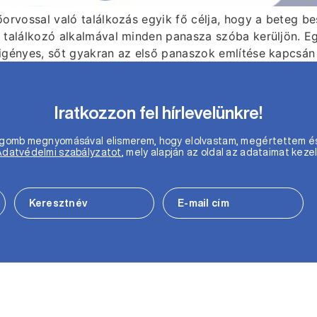
rvossal való találkozás egyik fő célja, hogy a beteg bes
 találkozó alkalmával minden panasza szóba kerüljön. 
igényes, sőt gyakran az első panaszok említése kapcsán
Iratkozzon fel hírlevelünkre!
m gomb megnyomásával elismerem, hogy elolvastam, megértettem é
Adatvédelmi szabályzatot
, mely alapján az oldal az adataimat kezel