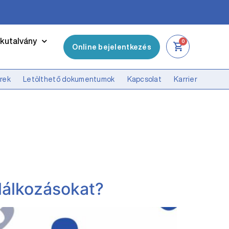
kutalvány
0
Online bejelentkezés
írek
Letölthető dokumentumok
Kapcsolat
Karrier
lálkozásokat?