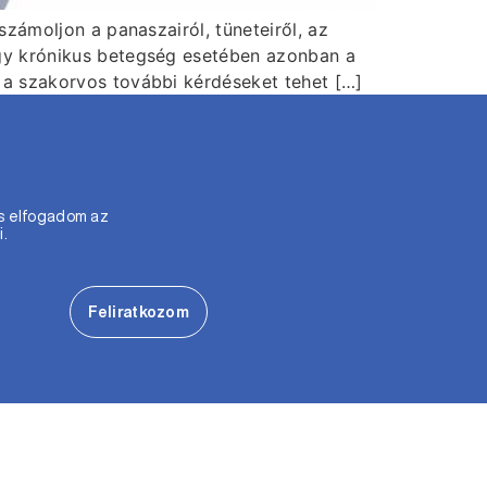
zámoljon a panaszairól, tüneteiről, az
Egy krónikus betegség esetében azonban a
 a szakorvos további kérdéseket tehet […]
s elfogadom az
i.
Feliratkozom