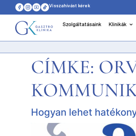
Visszahívást kérek
Szolgáltatásaink
Klinikák
CÍMKE:
ORV
KOMMUNIK
Hogyan lehet hatékony