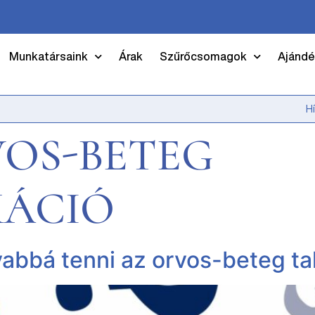
Munkatársaink
Árak
Szűrőcsomagok
Ajándé
H
OS-BETEG
ÁCIÓ
abbá tenni az orvos-beteg ta