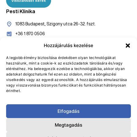
Visszahívást kérek
Pesti Klinika
1083 Budapest, Szigony utca 26-32. fszt.
+36 1 870 0506
+36 20 527 7005
Hozzájárulás kezelése
konzultaciopest@gasztroklinika.hu
A legjobb élmény biztosítása érdekében olyan technológiákat
használunk, mint a cookie-k az eszközadatok tárolására és/vagy
Online bejelentkezés
eléréséhez. Ha beleegyezik ezekbe a technológiákba, akkor olyan
adatokat dolgozhatunk fel ezen az oldalon, mint a böngészési
Visszahívást kérek
viselkedés vagy az egyedi azonosítók. A hozzájárulás elmulasztása
vagy visszavonása bizonyos funkciókat és funkciókat hátrányosan
érinthet.
Elfogadás
Adatvédelmi Tájékoztató
Általános Szerződési Feltételek
Megtagadás
Adatvédelmi tisztviselő