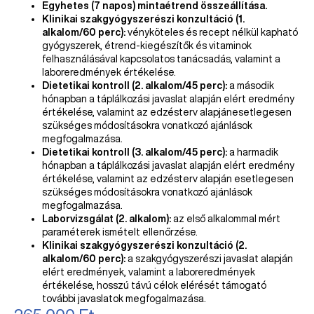
Egyhetes (7 napos) mintaétrend összeállítása.
Klinikai szakgyógyszerészi konzultáció (1.
alkalom/60 perc):
vényköteles és recept nélkül kapható
gyógyszerek, étrend-kiegészítők és vitaminok
felhasználásával kapcsolatos tanácsadás, valamint a
laboreredmények értékelése.
Dietetikai kontroll (2. alkalom/45 perc):
a második
hónapban a táplálkozási javaslat alapján elért eredmény
értékelése, valamint az edzésterv alapjánesetlegesen
szükséges módosításokra vonatkozó ajánlások
megfogalmazása.
Dietetikai kontroll (3. alkalom/45 perc):
a harmadik
hónapban a táplálkozási javaslat alapján elért eredmény
értékelése, valamint az edzésterv alapján esetlegesen
szükséges módosításokra vonatkozó ajánlások
megfogalmazása.
Laborvizsgálat (2. alkalom):
az első alkalommal mért
paraméterek ismételt ellenőrzése.
Klinikai szakgyógyszerészi konzultáció (2.
alkalom/60 perc):
a szakgyógyszerészi javaslat alapján
elért eredmények, valamint a laboreredmények
értékelése, hosszú távú célok elérését támogató
további javaslatok megfogalmazása.