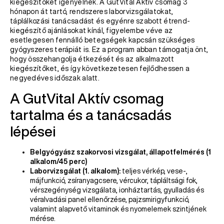
kiegészítőket igényelnek. A GutVital Aktív csomag 3
hónapon át tartó, rendszeres laborvizsgálatokat,
táplálkozási tanácsadást és egyénre szabott étrend-
kiegészítő ajánlásokat kínál, figyelembe véve az
esetlegesen fennálló betegségek kapcsán szükséges
gyógyszeres terápiát is. Ez a program abban támogatja önt,
hogy összehangolja étkezését és az alkalmazott
kiegészítőket, és így következetesen fejlődhessen a
negyedéves időszak alatt.
A GutVital Aktív csomag
tartalma és a tanácsadás
lépései
Belgyógyász szakorvosi vizsgálat, állapotfelmérés (1
alkalom/45 perc)
Laborvizsgálat (1. alkalom):
teljes vérkép, vese-,
májfunkció, zsíranyagcsere, vércukor, tápláltsági fok,
vérszegénység vizsgálata, ionháztartás, gyulladás és
véralvadási panel ellenőrzése, pajzsmirigyfunkció,
valamint alapvető vitaminok és nyomelemek szintjének
mérése.