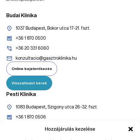
Budai Klinika
1037 Budapest, Bokor utca 17-21. fszt.
+36 1 870 0500
+36 20 331 6060
konzultacio@gasztroklinika.hu
Online bejelentkezés
Visszahívást kérek
Pesti Klinika
1083 Budapest, Szigony utca 26-32. fszt.
+36 1 870 0506
+36 20 527 7005
Hozzájárulás kezelése
konzultaciopest@gasztroklinika.hu