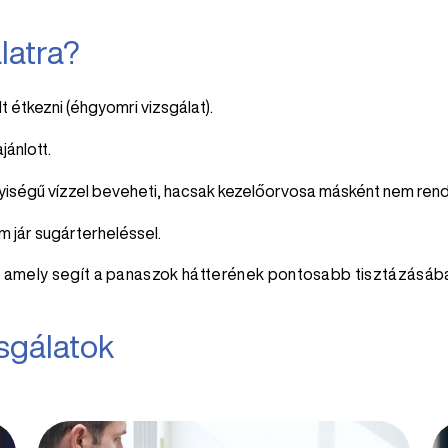
latra?
t étkezni (éhgyomri vizsgálat).
jánlott.
iségű vízzel beveheti, hacsak kezelőorvosa másként nem rend
 jár sugárterheléssel.
t, amely segít a panaszok hátterének pontosabb tisztázásáb
sgálatok