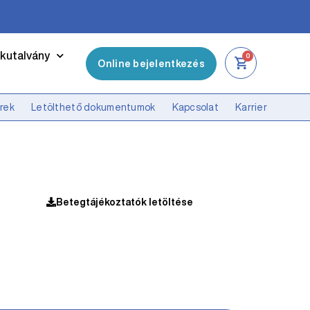
kutalvány
0
Online bejelentkezés
írek
Letölthető dokumentumok
Kapcsolat
Karrier
Betegtájékoztatók letöltése