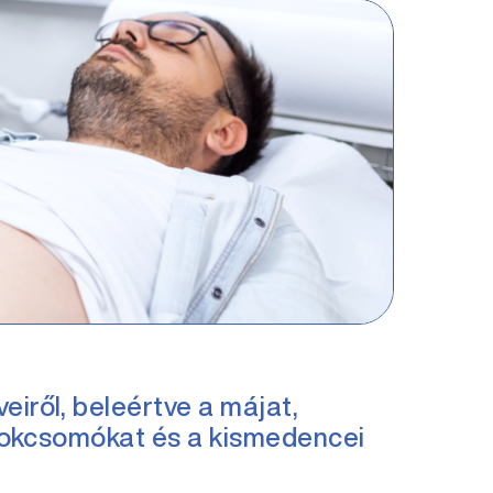
eiről, beleértve a májat,
yirokcsomókat és a kismedencei