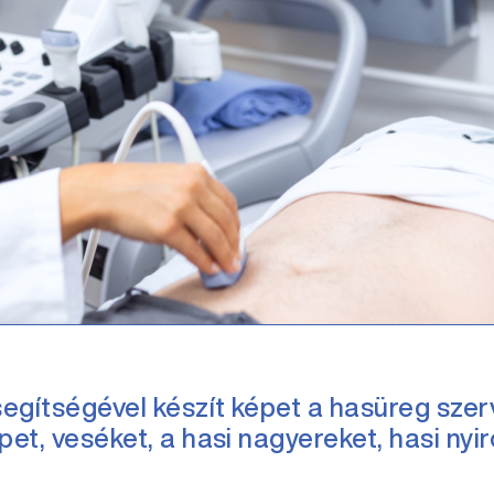
egítségével készít képet a hasüreg szerv
épet, veséket, a hasi nagyereket, hasi n