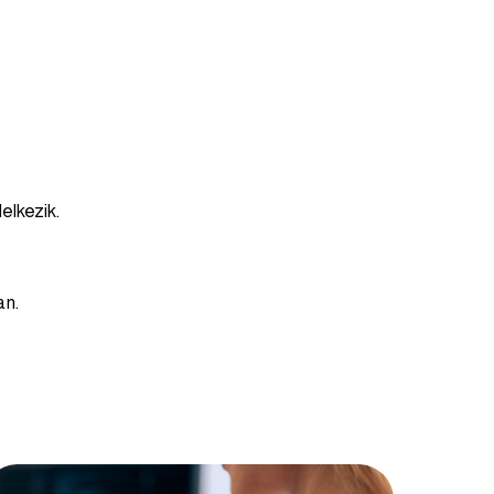
elkezik.
an.