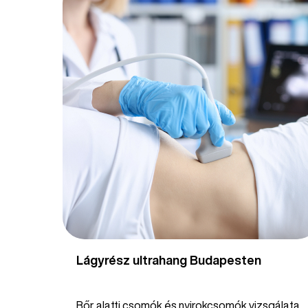
Lágyrész ultrahang Budapesten
Bőr alatti csomók és nyirokcsomók vizsgálata