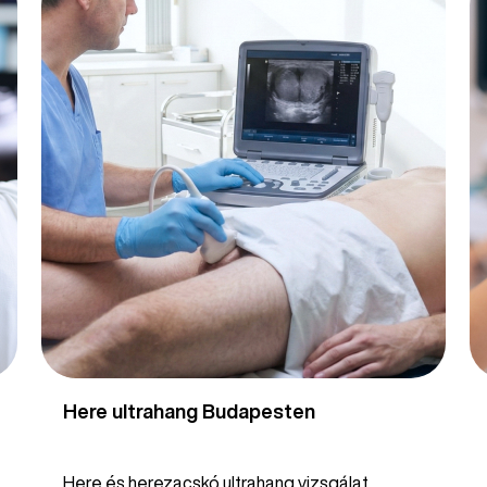
Here ultrahang Budapesten
Here és herezacskó ultrahang vizsgálat