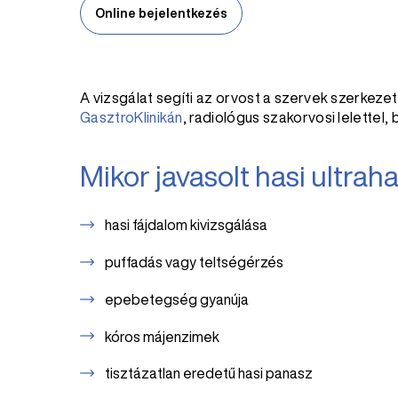
Online bejelentkezés
A vizsgálat segíti az orvost a szervek szerke
GasztroKlinikán
, radiológus szakorvosi lelettel, 
Mikor javasolt hasi ultrah
hasi fájdalom kivizsgálása
puffadás vagy teltségérzés
epebetegség gyanúja
kóros májenzimek
tisztázatlan eredetű hasi panasz