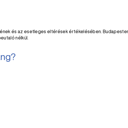
zetének és az esetleges eltérések értékelésében. Budapeste
beutaló nélkül.
ang?