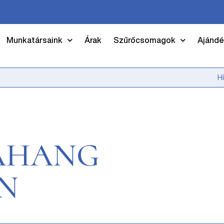
Munkatársaink
Árak
Szűrőcsomagok
Ajándé
H
RAHANG
N