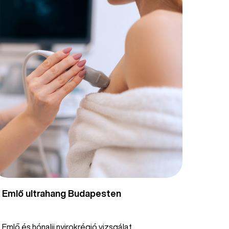
Emlő ultrahang Budapesten
Emlő és hónalji nyirokrégió vizsgálat