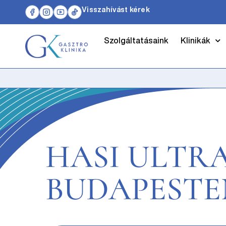
Visszahívást kérek
Szolgáltatásaink
Klinikák
HASI ULT
BUDAPESTE