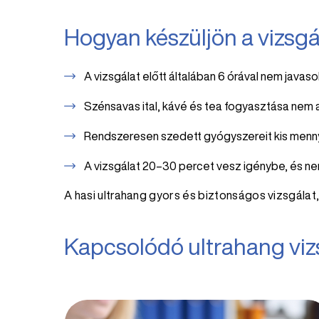
Hogyan készüljön a vizsgá
A vizsgálat előtt általában 6 órával nem javasol
Szénsavas ital, kávé és tea fogyasztása nem a
Rendszeresen szedett gyógyszereit kis menny
A vizsgálat 20–30 percet vesz igénybe, és nem
A hasi ultrahang gyors és biztonságos vizsgála
Kapcsolódó ultrahang viz