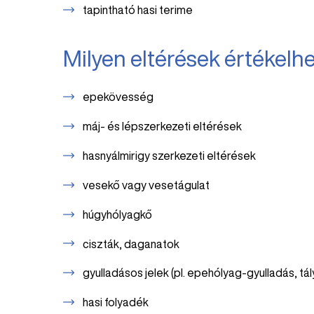
tapintható hasi terime
Milyen eltérések értékelhe
epekövesség
máj- és lépszerkezeti eltérések
hasnyálmirigy szerkezeti eltérések
vesekő vagy vesetágulat
húgyhólyagkő
ciszták, daganatok
gyulladásos jelek (pl. epehólyag-gyulladás, tá
hasi folyadék