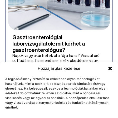
Milyen laborvizsgálatokra lehet
szükség krónikus hasi panaszok
esetén?
Hetek, sőt akár hónapok óta tart a hasmenése vagy
a puffadása? Visszatérő hasi fájdalom, kellemetlen
hasi diszkomfort vagy váltakozó székletürítés
Hozzájárulás kezelése
nehezíti a mindennapjait, de a panaszok oka
továbbra sem ismert? A laborvizsgálatok segítenek
A legjobb élmény biztosítása érdekében olyan technológiákat
eldönteni, hogy a tünetek hátterében kimutatható
használunk, mint a cookie-k az eszközadatok tárolására és/vagy
szervi betegség – például gyulladás, felszívódási
eléréséhez. Ha beleegyezik ezekbe a technológiákba, akkor olyan
zavar vagy hormonális eltérés – áll-e, vagy inkább
adatokat dolgozhatunk fel ezen az oldalon, mint a böngészési
funkcionális emésztőrendszeri […]
viselkedés vagy az egyedi azonosítók. A hozzájárulás elmulasztása
vagy visszavonása bizonyos funkciókat és funkciókat hátrányosan
Bővebben
érinthet.