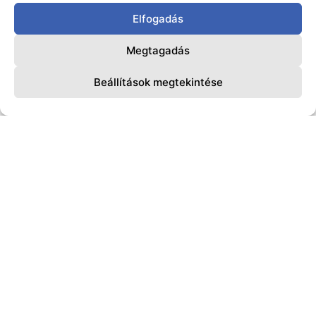
Elfogadás
Megtagadás
Beállítások megtekintése
További híreink
TEVÉKENYSÉGEINK