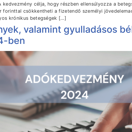
kedvezmény célja, hogy részben ellensúlyozza a betegs
forinttal csökkentheti a fizetendő személyi jövedelema
onyos krónikus betegségek […]
nyek, valamint gyulladásos b
4-ben