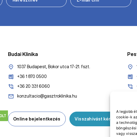
Budai Klinika
Pest
1037 Budapest, Bokor utca 17-21. fszt.
+36 1 870 0500
+36 20 331 6060
konzultacio@gasztroklinika.hu
A legjobb é
cookie-k a
Online bejelentkezés
Visszahívást kérek
O
a technológ
böngészési 
vagy vissza