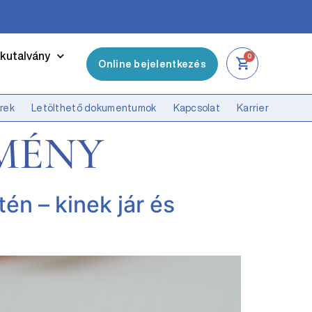
kutalvány
0
Online bejelentkezés
írek
Letölthető dokumentumok
Kapcsolat
Karrier
MÉNY
n – kinek jár és