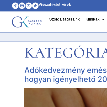
Visszahívást kérek
Szolgáltatásaink
Klinikák
KATEGÓRI
Adókedvezmény emészt
hogyan igényelhető 2