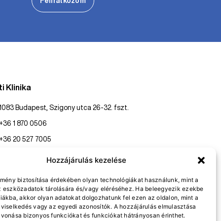
Feliratkozom
i Klinika
1083 Budapest, Szigony utca 26-32. fszt.
+36 1 870 0506
+36 20 527 7005
konzultaciopest@gasztroklinika.hu
Hozzájárulás kezelése
lmény biztosítása érdekében olyan technológiákat használunk, mint a
z eszközadatok tárolására és/vagy eléréséhez. Ha beleegyezik ezekbe
nline bejelentkezés
Visszahívást kérek
iákba, akkor olyan adatokat dolgozhatunk fel ezen az oldalon, mint a
viselkedés vagy az egyedi azonosítók. A hozzájárulás elmulasztása
vonása bizonyos funkciókat és funkciókat hátrányosan érinthet.