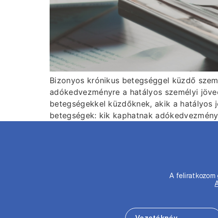
Bizonyos krónikus betegséggel küzdő személ
adókedvezményre a hatályos személyi jöved
betegségekkel küzdőknek, akik a hatályos 
betegségek: kik kaphatnak adókedvezmény
A feliratkozo