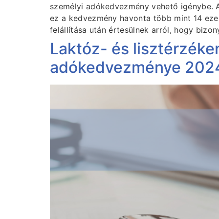
személyi adókedvezmény vehető igénybe. A 
ez a kedvezmény havonta több mint 14 ezer 
felállítása után értesülnek arról, hogy biz
Laktóz- és lisztérzéke
adókedvezménye 202