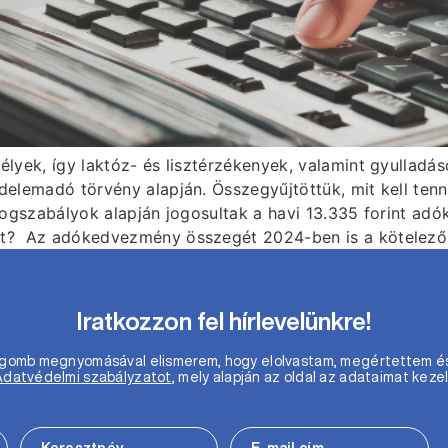
yek, így laktóz- és lisztérzékenyek, valamint gyulladáso
elemadó törvény alapján. Összegyűjtöttük, mit kell ten
jogszabályok alapján jogosultak a havi 13.335 forint a
t? Az adókedvezmény összegét 2024-ben is a kötelező 
Iratkozzon fel hírlevelünkre!
m gomb megnyomásával elismerem, hogy elolvastam, megértettem é
Adatvédelmi szabályzatot
, mely alapján az oldal az adataimat kezel