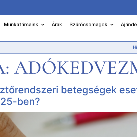
Munkatársaink
Árak
Szűrőcsomagok
Ajándé
H
A:
ADÓKEDVEZ
őrendszeri betegségek eseté
025-ben?