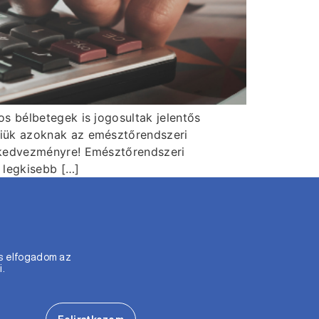
s bélbetegek is jogosultak jelentős
niük azoknak az emésztőrendszeri
dókedvezményre! Emésztőrendszeri
legkisebb […]
s elfogadom az
i.