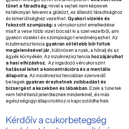
tünet a fáradtság;
mivel a sejtek nem képesek
hatékonyan felvenni a glükózt, ez állandó fáradtsághoz
és kimerültséghez vezethet.
Gyakori vizelés és
fokozott szomjúság:
a vércukorszint emelkedése
miatt a vese több vizet bocsát ki a szervezetből, ami
gyakori vizelést és szomjúságot eredményezhet. Az
inzulinrezisztencia
gyakran sötétebb bőrfoltok
megjelenésével jár
, különösen a nyak, a hónalj és az
ágyék környékén. Az inzulinrezisztencia
hozzájárulhat
a hasi elhízáshoz.
Az ingadozó vércukorszint
hatással lehet a koncentrációra és a mentális
állapotra.
Az inzulinrezisztenciában szenvedő
betegek
gyakran érezhetnek zsibbadást és
bizsergést a kezekben és lábakban.
Ezek a tünetek
nem feltétlenül jelentkeznek mindenkinél, és más
egészségügyi állapotokhoz is kapcsolódhatnak.
Kérdőív a cukorbetegség