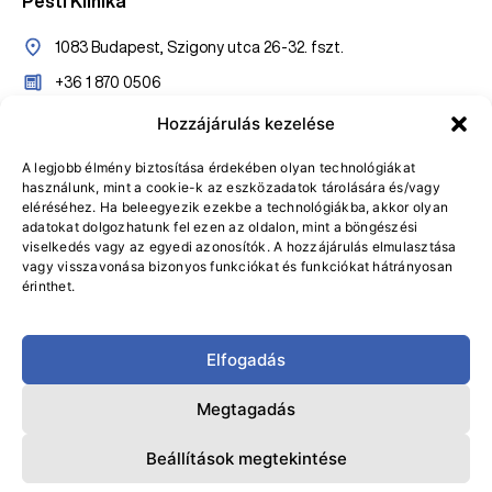
Pesti Klinika
1083 Budapest, Szigony utca 26-32. fszt.
+36 1 870 0506
+36 20 527 7005
Hozzájárulás kezelése
konzultaciopest@gasztroklinika.hu
A legjobb élmény biztosítása érdekében olyan technológiákat
használunk, mint a cookie-k az eszközadatok tárolására és/vagy
Online bejelentkezés
eléréséhez. Ha beleegyezik ezekbe a technológiákba, akkor olyan
adatokat dolgozhatunk fel ezen az oldalon, mint a böngészési
Visszahívást kérek
viselkedés vagy az egyedi azonosítók. A hozzájárulás elmulasztása
vagy visszavonása bizonyos funkciókat és funkciókat hátrányosan
érinthet.
Elfogadás
Adatvédelmi Tájékoztató
Általános Szerződési Feltételek
Megtagadás
Adatvédelmi tisztviselő
Beállítások megtekintése
© GASZTROKLINIKA 2024 – Minden jog fenntartva.