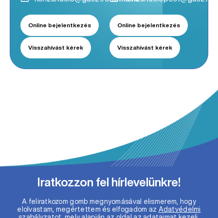
Online bejelentkezés
Online bejelentkezés
Visszahívást kérek
Visszahívást kérek
Iratkozzon fel hírlevelünkre!
A feliratkozom gomb megnyomásával elismerem, hogy
elolvastam, megértettem és elfogadom az
Adatvédelmi
szabályzatot
, mely alapján az oldal az adataimat kezeli.