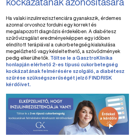
kockázatának azonosítására
Ha valaki inzulinrezisztenciára gyanakszik, érdemes
azonnal orvoshoz fordulni egy korrekt és
megalapozott diagnózis érdekében. A diabétesz
szűrővizsgálat eredményeképpen egy időben
elindított terápiával a cukorbetegség kialakulása
megelőzhető vagy késleltethető, a szövődmények
pedig elkerülhetők.
Töltse le a GasztroKlinika
honlapján elérhető 2-es típusú cukorbetegség
kockázatának felmérésére szolgáló, a diabétesz
szűrése szükségszerűségét jelző FINDRISK
kérdőívet.