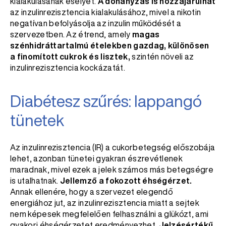
kialakulásának esélyét.
A dohányzás is hozzájárulhat
az inzulinrezisztencia kialakulásához, mivel a nikotin
negatívan befolyásolja az inzulin működését a
szervezetben. Az étrend, amely
magas
szénhidráttartalmú ételekben gazdag, különösen
a finomított cukrok és lisztek,
szintén növeli az
inzulinrezisztencia kockázatát.
Diabétesz szűrés: lappangó
tünetek
Az inzulinrezisztencia (IR) a cukorbetegség előszobája
lehet, azonban tünetei gyakran észrevétlenek
maradnak, mivel ezek a jelek számos más betegségre
is utalhatnak.
Jellemző a fokozott éhségérzet.
Annak ellenére, hogy a szervezet elegendő
energiához jut, az inzulinrezisztencia miatt a sejtek
nem képesek megfelelően felhasználni a glükózt, ami
gyakori éhségérzetet eredményezhet.
Jelzésértékű