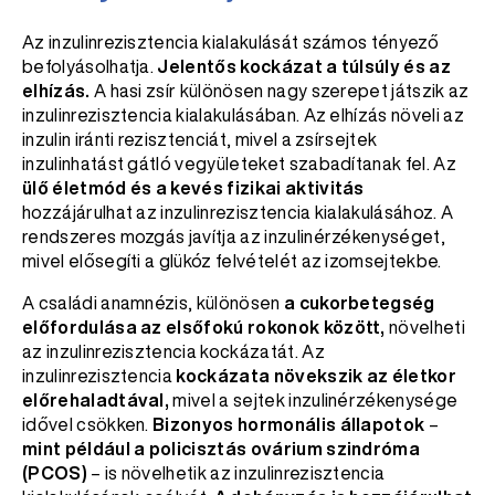
Az inzulinrezisztencia kialakulását számos tényező
befolyásolhatja.
Jelentős kockázat a túlsúly és az
elhízás.
A hasi zsír különösen nagy szerepet játszik az
inzulinrezisztencia kialakulásában. Az elhízás növeli az
inzulin iránti rezisztenciát, mivel a zsírsejtek
inzulinhatást gátló vegyületeket szabadítanak fel. Az
ülő életmód és a kevés fizikai aktivitás
hozzájárulhat az inzulinrezisztencia kialakulásához. A
rendszeres mozgás javítja az inzulinérzékenységet,
mivel elősegíti a glükóz felvételét az izomsejtekbe.
A családi anamnézis, különösen
a cukorbetegség
előfordulása az elsőfokú rokonok között,
növelheti
az inzulinrezisztencia kockázatát. Az
inzulinrezisztencia
kockázata növekszik az életkor
előrehaladtával,
mivel a sejtek inzulinérzékenysége
idővel csökken.
Bizonyos hormonális állapotok
–
mint például a policisztás ovárium szindróma
(PCOS)
– is növelhetik az inzulinrezisztencia