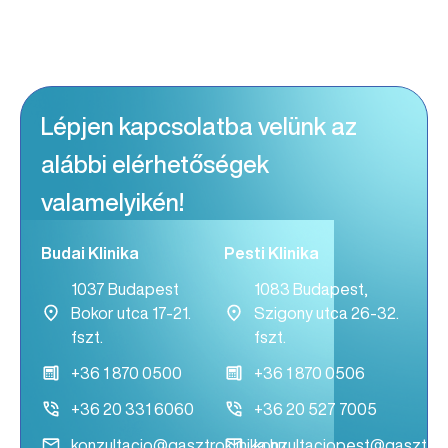
Lépjen kapcsolatba velünk az
alábbi elérhetőségek
valamelyikén!
Budai Klinika
Pesti Klinika
1037 Budapest
1083 Budapest,
Bokor utca 17-21.
Szigony utca 26-32.
fszt.
fszt.
+36 1 870 0500
+36 1 870 0506
+36 20 331 6060
+36 20 527 7005
konzultacio@gasztroklinika.hu
konzultaciopest@gasztrokl