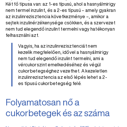
Két fő típusa van: az 1-es típusú, ahol a hasnyálmirigy
nem termel inzulint, és a 2-es típusú – amely gyakran
az inzulinrezisztencia következménye –, amikor a
sejtek inzulinérzékenysége csökken, és a szervezet
nem tud elegendő inzulint termelni vagy hatékonyan
felhasználni azt.
Vagyis, ha az inzulinrezisztenciát nem
kezelik megfelelően, idővel a hasnyálmirigy
nem tud elegendő inzulint termelni, ami a
vércukorszint emelkedéséhez és végül
cukorbetegséghez vezethet. A kezeletlen
inzulinrezisztencia az első lépés lehet a 2-
es típusú cukorbetegség felé.
Folyamatosan nő a
cukorbetegek és az száma