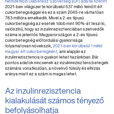
Nemzetközi Diabétesz Szövetség (IDF) adatai szerint
2021-ben világszerte körülbelül 537 millió felnőtt élt
cukorbetegséggel és ez a szám 2045-re várhatóan
783 millióra emelkedik. Mivel a 2-es típusú
cukorbetegség az esetek több mint 90%-át teszi ki,
valószínű, hogy az inzulinrezisztenciában szenvedők
száma is jelentős. Magyarországon a 2-es típusú
cukorbetegség előfordulási gyakorisága
folyamatosan növekszik,
2021-ben körülbelül 1 millió
magyar élt cukorbetegként,
ami alapján az
inzulinrezisztencia is gyakori lehet hazánkban. Bár
pontos adatok nincsenek az inzulinrezisztens betegek
számára vonatkozóan, a növekvő túlsúly és elhízás
aránya miatt ez a szám is magas lehet.
Az inzulinrezisztencia
kialakulását számos tényező
befolyásolhatja