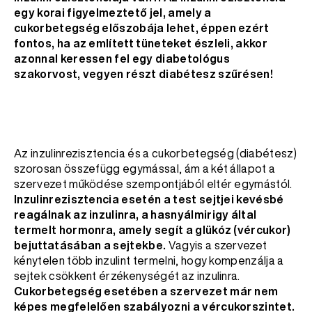
egy korai figyelmeztető jel, amely a
cukorbetegség előszobája lehet, éppen ezért
fontos, ha az említett tüneteket észleli, akkor
azonnal keressen fel egy diabetológus
szakorvost, vegyen részt diabétesz szűrésen!
Az inzulinrezisztencia és a cukorbetegség (diabétesz)
szorosan összefügg egymással, ám a két állapot a
szervezet működése szempontjából eltér egymástól.
Inzulinrezisztencia esetén a test sejtjei kevésbé
reagálnak az inzulinra, a hasnyálmirigy által
termelt hormonra, amely segít a glükóz (vércukor)
bejuttatásában a sejtekbe.
Vagyis a szervezet
kénytelen több inzulint termelni, hogy kompenzálja a
sejtek csökkent érzékenységét az inzulinra.
Cukorbetegség esetében a szervezet már nem
képes megfelelően szabályozni a vércukorszintet.