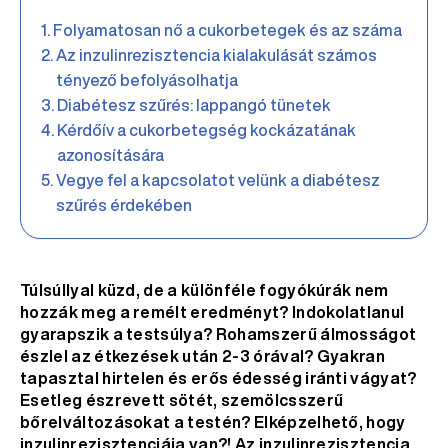
Folyamatosan nő a cukorbetegek és az száma
Az inzulinrezisztencia kialakulását számos
tényező befolyásolhatja
Diabétesz szűrés: lappangó tünetek
Kérdőív a cukorbetegség kockázatának
azonosítására
Vegye fel a kapcsolatot velünk a diabétesz
szűrés érdekében
Túlsúllyal küzd, de a különféle fogyókúrák nem
hozzák meg a remélt eredményt? Indokolatlanul
gyarapszik a testsúlya? Rohamszerű álmosságot
észlel az étkezések után 2-3 órával? Gyakran
tapasztal hirtelen és erős édesség iránti vágyat?
Esetleg észrevett sötét, szemölcsszerű
bőrelváltozásokat a testén? Elképzelhető, hogy
inzulinrezisztenciája van?! Az inzulinrezisztencia