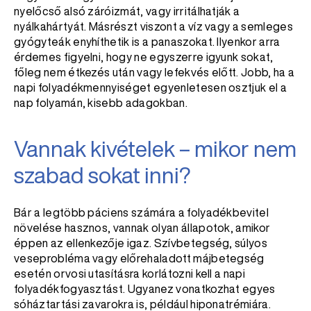
nyelőcső alsó záróizmát, vagy irritálhatják a
nyálkahártyát. Másrészt viszont a víz vagy a semleges
gyógyteák enyhíthetik is a panaszokat. Ilyenkor arra
érdemes figyelni, hogy ne egyszerre igyunk sokat,
főleg nem étkezés után vagy lefekvés előtt. Jobb, ha a
napi folyadékmennyiséget egyenletesen osztjuk el a
nap folyamán, kisebb adagokban.
Vannak kivételek – mikor nem
szabad sokat inni?
Bár a legtöbb páciens számára a folyadékbevitel
növelése hasznos, vannak olyan állapotok, amikor
éppen az ellenkezője igaz. Szívbetegség, súlyos
veseprobléma vagy előrehaladott májbetegség
esetén orvosi utasításra korlátozni kell a napi
folyadékfogyasztást. Ugyanez vonatkozhat egyes
sóháztartási zavarokra is, például hiponatrémiára.