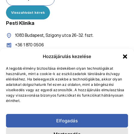
Visszahívást kérek
Pesti Klinika
1083 Budapest, Szigony utca 26-32. fszt.
+36 1 870 0506
+36 20 527 7005
Hozzájárulás kezelése
konzultaciopest@gasztroklinika.hu
A legjobb élmény biztosítása érdekében olyan technológiákat
használunk, mint a cookie-k az eszközadatok tárolására és/vagy
Online bejelentkezés
eléréséhez. Ha beleegyezik ezekbe a technológiákba, akkor olyan
adatokat dolgozhatunk fel ezen az oldalon, mint a böngészési
Visszahívást kérek
viselkedés vagy az egyedi azonosítók. A hozzájárulás elmulasztása
vagy visszavonása bizonyos funkciókat és funkciókat hátrányosan
érinthet.
Elfogadás
Adatvédelmi Tájékoztató
Általános Szerződési Feltételek