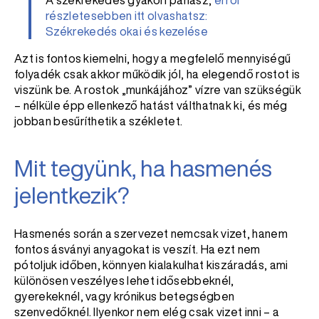
A székrekedés gyakori panasz,
e
rről
részletesebben itt olvashatsz:
Székrekedés okai és kezelése
Azt is fontos kiemelni, hogy a megfelelő mennyiségű
folyadék csak akkor működik jól, ha elegendő rostot is
viszünk be. A rostok „munkájához” vízre van szükségük
– nélküle épp ellenkező hatást válthatnak ki, és még
jobban besűríthetik a székletet.
Mit tegyünk, ha hasmenés
jelentkezik?
Hasmenés során a szervezet nemcsak vizet, hanem
fontos ásványi anyagokat is veszít. Ha ezt nem
pótoljuk időben, könnyen kialakulhat kiszáradás, ami
különösen veszélyes lehet idősebbeknél,
gyerekeknél, vagy krónikus betegségben
szenvedőknél. Ilyenkor nem elég csak vizet inni – a