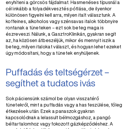
enyhíteni a görcsös fájdalmat. Hasmenéses típusnál a
cél inkább a folyadékvesztés pótlása, de ilyenkor
különösen figyelni kell arra, milyen italt választunk. A
koffeines, alkoholos vagy szénsavas italok többnyire
rontanak a tüneteken – ezt sok beteg maga is
észreveszi. Nálunk, a GasztroKlinikán, gyakran segít
az, ha közösen átbeszéljük, mikor és mennyit iszik a
beteg, milyen italokat választ, és hogyan lehet ezeket
úgy módosítani, hogy a tünetek enyhüljenek.
Puffadás és teltségérzet –
segíthet a tudatos ivás
Sok páciensünk számol be olyan visszatérő
tünetekről, mint a puffadás vagy a has feszülése, főleg
étkezések után. Ezek a panaszok gyakran
kapcsolódnak a lelassult bélmozgáshoz, a pangó
béltartalomhoz vagy fokozott gázképződéshez. A