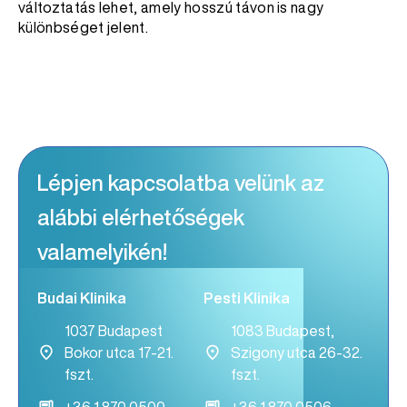
változtatás lehet, amely hosszú távon is nagy
különbséget jelent.
Lépjen kapcsolatba velünk az
alábbi elérhetőségek
valamelyikén!
Budai Klinika
Pesti Klinika
1037 Budapest
1083 Budapest,
Bokor utca 17-21.
Szigony utca 26-32.
fszt.
fszt.