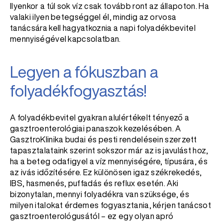
Ilyenkor a túl sok víz csak tovább ront az állapoton. Ha
valaki ilyen betegséggel él, mindig az orvosa
tanácsára kell hagyatkoznia a napi folyadékbevitel
mennyiségével kapcsolatban.
Legyen a fókuszban a
folyadékfogyasztás!
A folyadékbevitel gyakran alulértékelt tényező a
gasztroenterológiai panaszok kezelésében. A
GasztroKlinika budai és pesti rendelésein szerzett
tapasztalataink szerint sokszor már az is javulást hoz,
ha a beteg odafigyel a víz mennyiségére, típusára, és
az ivás időzítésére. Ez különösen igaz székrekedés,
IBS, hasmenés, puffadás és reflux esetén. Aki
bizonytalan, mennyi folyadékra van szüksége, és
milyen italokat érdemes fogyasztania, kérjen tanácsot
gasztroenterológusától – ez egy olyan apró