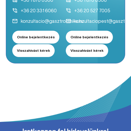
+36 1 870 0500
+36 1 870 0506
+36 20 331 6060
+36 20 527 7005
konzultacio@gasztroklinika.hu
konzultaciopest@gasztrokl
Online bejelentkezés
Online bejelentkezés
Visszahívást kérek
Visszahívást kérek