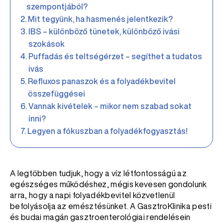
szempontjából?
Mit tegyünk, ha hasmenés jelentkezik?
IBS – különböző tünetek, különböző ivási
szokások
Puffadás és teltségérzet – segíthet a tudatos
ivás
Refluxos panaszok és a folyadékbevitel
összefüggései
Vannak kivételek – mikor nem szabad sokat
inni?
Legyen a fókuszban a folyadékfogyasztás!
A legtöbben tudjuk, hogy a víz létfontosságú az
egészséges működéshez, mégis kevesen gondolunk
arra, hogy a napi folyadékbevitel közvetlenül
befolyásolja az emésztésünket. A GasztroKlinika pesti
és budai magán gasztroenterológiai rendelésein