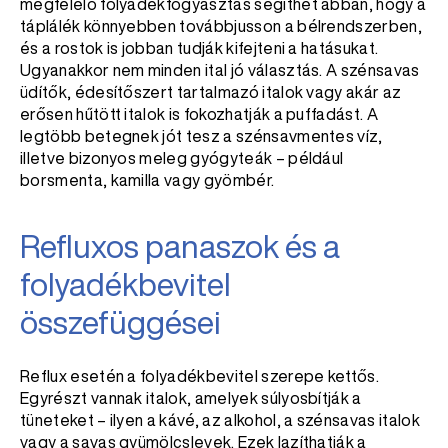
megfelelő folyadékfogyasztás segíthet abban, hogy a
táplálék könnyebben továbbjusson a bélrendszerben,
és a rostok is jobban tudják kifejteni a hatásukat.
Ugyanakkor nem minden ital jó választás. A szénsavas
üdítők, édesítőszert tartalmazó italok vagy akár az
erősen hűtött italok is fokozhatják a puffadást. A
legtöbb betegnek jót tesz a szénsavmentes víz,
illetve bizonyos meleg gyógyteák – például
borsmenta, kamilla vagy gyömbér.
Refluxos panaszok és a
folyadékbevitel
összefüggései
Reflux esetén a folyadékbevitel szerepe kettős.
Egyrészt vannak italok, amelyek súlyosbítják a
tüneteket – ilyen a kávé, az alkohol, a szénsavas italok
vagy a savas gyümölcslevek. Ezek lazíthatják a