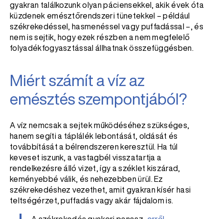
gyakran találkozunk olyan páciensekkel, akik évek óta
küzdenek emésztőrendszeri tünetekkel – például
székrekedéssel, hasmenéssel vagy puffadással –, és
nem is sejtik, hogy ezek részben a nem megfelelő
folyadékfogyasztással állhatnak összefüggésben.
Miért számít a víz az
emésztés szempontjából?
A víz nemcsak a sejtek működéséhez szükséges,
hanem segíti a táplálék lebontását, oldását és
továbbítását a bélrendszeren keresztül. Ha túl
keveset iszunk, a vastagbél visszatartja a
rendelkezésre álló vizet, így a széklet kiszárad,
keményebbé válik, és nehezebben ürül. Ez
székrekedéshez vezethet, amit gyakran kísér hasi
teltségérzet, puffadás vagy akár fájdalom is.