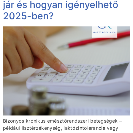
jár és hogyan igényelhető
2025-ben?
Bizonyos krónikus emésztőrendszeri betegségek –
például lisztérzékenység, laktózintolerancia vagy