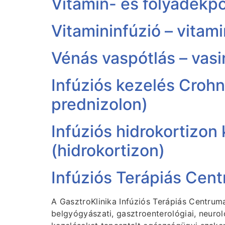
Vitamin- és folyadékpó
Vitamininfúzió – vitami
Vénás vaspótlás – vasi
Infúziós kezelés Crohn
prednizolon)
Infúziós hidrokortizon
(hidrokortizon)
Infúziós Terápiás Cen
A GasztroKlinika Infúziós Terápiás Centrum
belgyógyászati, gasztroenterológiai, neuro