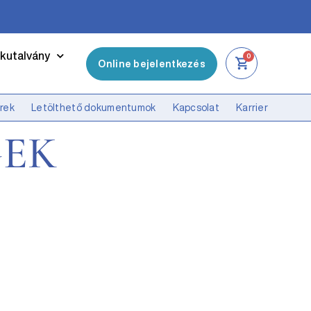
kutalvány
0
Online bejelentkezés
írek
Letölthető dokumentumok
Kapcsolat
Karrier
GEK