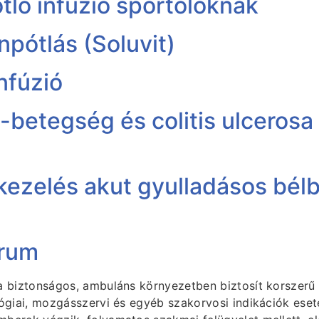
tló infúzió sportolóknak
npótlás (Soluvit)
nfúzió
-betegség és colitis ulcerosa
 kezelés akut gyulladásos bé
trum
a biztonságos, ambuláns környezetben biztosít korszerű
lógiai, mozgásszervi és egyéb szakorvosi indikációk ese