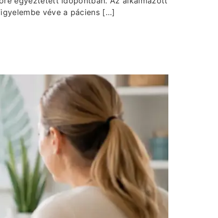
lőre egyeztetett időpontban. Az alkalmazott
figyelembe véve a páciens […]