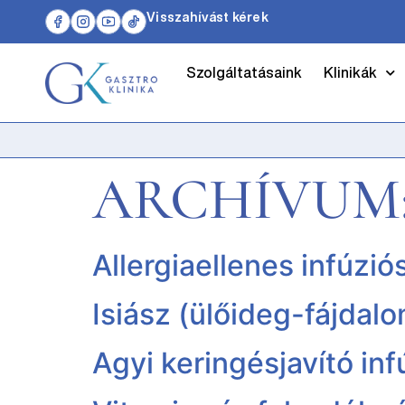
Visszahívást kérek
Szolgáltatásaink
Klinikák
ARCHÍVUM
Allergiaellenes infúzió
Isiász (ülőideg-fájdalo
Agyi keringésjavító in