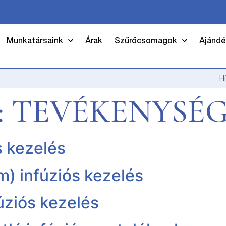
Munkatársaink
Árak
Szűrőcsomagok
Ajándé
H
:
TEVÉKENYSÉ
s kezelés
m) infúziós kezelés
fúziós kezelés