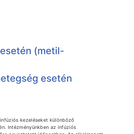
 esetén (metil-
lbetegség esetén
 infúziós kezeléseket különböző
tén. Intézményünkben az infúziós