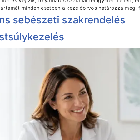
berek végzik, folyamatos szakmai felügyelet mellett, e
tartamát minden esetben a kezelőorvos határozza meg, 
áns sebészeti szakrendelés
estsúlykezelés