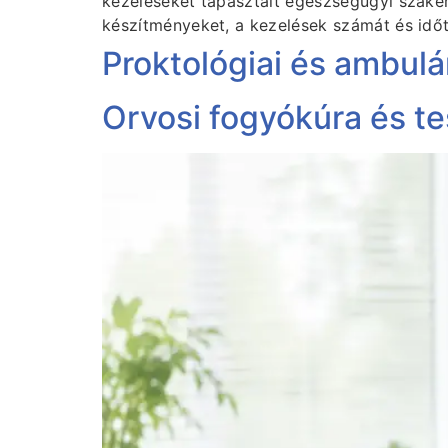
kezeléseket tapasztalt egészségügyi szakem
készítményeket, a kezelések számát és idő
Proktológiai és ambul
Orvosi fogyókúra és t